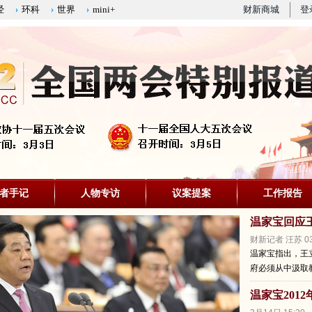
经
环科
世界
mini+
财新商城
登
者手记
人物专访
议案提案
工作报告
温家宝回应
财新记者 汪苏 03
温家宝指出，王
府必须从中汲取
温家宝201