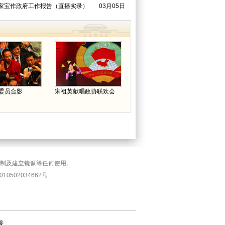
（直播实录）
家宝作政府工作报告（直播实录）
03月05日
委员合影
宋祖英献唱政协联欢会
复制及建立镜像等任何使用。
10502034662号
接