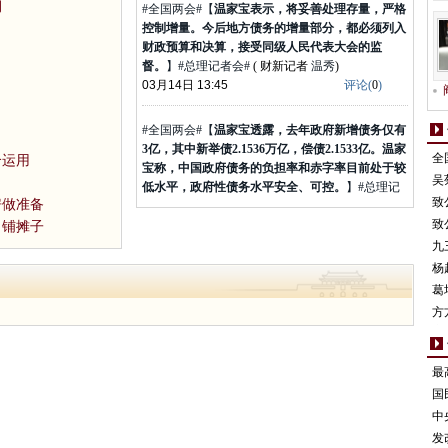
控制增量。今后地方债务的增量部分，都必须列入
期
财政预算和决算，接受同级人民代表大会的监
督。
】#总理记者会#
( 财新记者
温秀
)
03月14日 13:45
评论(
0
)
#全国两会#【
温家宝透露，去年政府新增债务仅有
3亿，其中新举债2.1536万亿，偿债2.1533亿。温家
宝称，中国政府债务的负担率和赤字率目前处于较
全
合运用
低水平，政府性债务水平安全、可控。
】#总理记
请
吴
者会#
( 财新记者
温秀
)
案
管
03月14日 13:44
评论(
2
)
致
房做准备
度
空
致
目铺摊子
测
#全国两会#【
在收入差距问题上，温家宝提出，首
九
先要提高城乡居民的收入，提高最低工资水平；其
讼
杨
次要调节收入分配，要限制高收入者的收入，特别
险
葛
是国企和国有金融企业高管的收入，增加中等收入
资
方
的比重。同时要建立健全社会保障制度。同时要保
市
护合法收入，取缔非法收入。
】#总理记者会#
( 财
新记者
温秀
)
最
03月14日 13:33
评论(
0
)
月
国
（
中
#全国两会#【
温家宝透露，央行和银监会正在积极
发
考虑将温州的民间金融作为综合改革的试点之