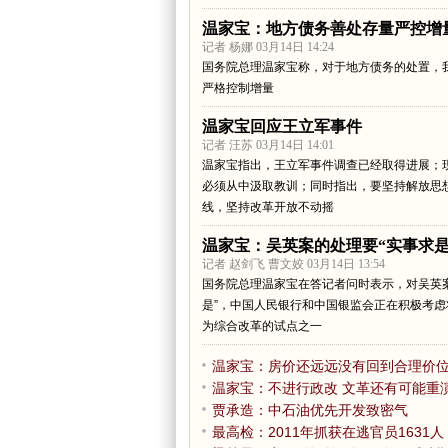
温家宝：地方债务善处存量严控增
记者 杨娜 03月14日 14:24
国务院总理温家宝称，对于地方债务的处置，
严格控制增量
温家宝回应王立军事件
记者 汪苏 03月14日 14:01
温家宝指出，王立军事件调查已经取得进展；
必须从中汲取教训；同时指出，要坚持解放思
线，坚持改革开放不动摇
温家宝：吴英案的处理要“实事求是
记者 赵剑飞 曹文姣 03月14日 13:54
国务院总理温家宝在答记者问时表示，对吴英
是”，中国人民银行和中国银监会正在积极考
为综合改革的试点之一
温家宝：房价还远远没有回到合理价
温家宝：不进行政改 文革还有可能重
贾承造：中石油优先开发致密气
最高检：2011年抓获在逃官员1631人