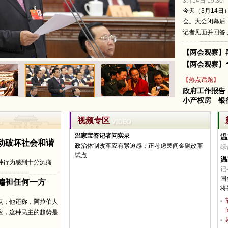
3月14日 15:30
今天（3月14
会。大会闭幕后
记者见面并回答
【两会观察】
#全国两会#【
花絮：日本记者连续三年另类发型亮
相两会
】3月14日，一名日媒电视摄像师在头上剃
【两会观察】
出“温”字，参加两会期间温家宝中外记者招待会。
【热点话题】
这是他连续第三年剃个性发型参加两会报道，前两
政府工作报告
年其分别在头上理出了镰刀锤子图案和五星红旗图
小产权房
银
案。
( 财新记者
王永
)
03月14日 15:47
评论(
1
)
视频专区
#全国两会#【
温家宝称，中央对王立军事件高度重
温家宝答记者问实录
温
动破坏社会和谐
视，事发后，立即责成有关部门进行了专门调查。
政治体制改革应有紧迫感；正考虑民间金融改革
综
目前调查已经取得进展，将以事实为依据，法律为
试点
温
种行为感到十分沉痛
准则，严格依法办理。温家宝称，调查和处理结果
记
一定会告诉人民，并经受住法律和历史的检验。
】
国
偏袒任何一方
#总理记者会#
( 财新记者
温秀
)
将
03月14日 13:57
评论(
3
)
点；他还称，阿拉伯人
应，这种民主的趋势是
#全国两会#【
温家宝在回应王立军事件时表示，重
庆市历届政府和广大人民群众，为改革建设事业付