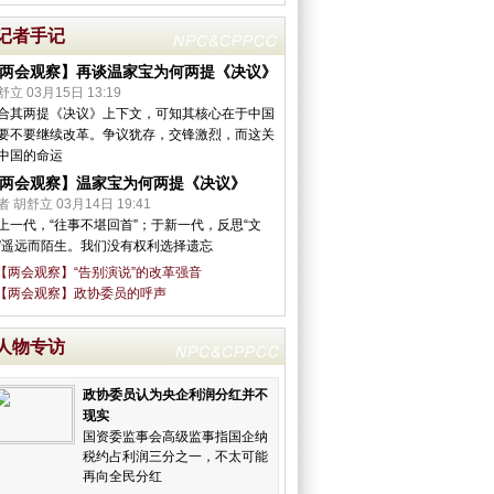
记者手记
两会观察】再谈温家宝为何两提《决议》
舒立 03月15日 13:19
合其两提《决议》上下文，可知其核心在于中国
要不要继续改革。争议犹存，交锋激烈，而这关
中国的命运
两会观察】温家宝为何两提《决议》
者 胡舒立 03月14日 19:41
上一代，“往事不堪回首”；于新一代，反思“文
”遥远而陌生。我们没有权利选择遗忘
【两会观察】“告别演说”的改革强音
【两会观察】政协委员的呼声
人物专访
政协委员认为央企利润分红并不
现实
国资委监事会高级监事指国企纳
税约占利润三分之一，不太可能
再向全民分红