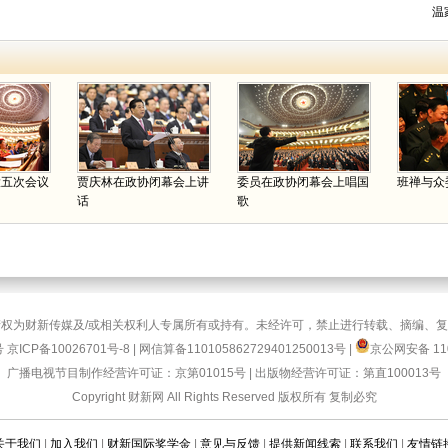
控
温
一。
】#总理记者会#
( 财新记者
温秀
)
03月14日 13:23
评论(
12
)
#全国两会#【
温家宝认为，吴英案也折射出民间金
融发展与经济社会需求不适应的问题。一面是小微
企业需要大量资金，一面是银行不足以满足，而民
间又存有不少资金。温家宝表示，要引导、允许民
间资本进入金融领域，使其规范化、公开化。既要
鼓励其发展，也要加强监管。
】#总理记者会#
( 财
大五次会议
贾庆林在政协闭幕会上讲
委员在政协闭幕会上唱国
班禅与众
新记者
温秀
)
话
歌
03月14日 13:22
评论(
1
)
#全国两会#【
温家宝在回应吴英案时称，对民间借
贷的法律关系和处置原则应该做深入研究，使民间
借贷有明确的法律保障。对案件的处理，要坚持实
事求是。温家宝透露，最高人民法院下发了关于慎
权为财新传媒及/或相关权利人专属所有或持有。未经许可，禁止进行转载、摘编、
重处理民间借贷纠纷案的通知，并对吴英案采取了
号
京ICP备10026701号-8
|
网信算备110105862729401250013号
|
京公网安备 110
十分审慎的态度。
】#总理记者会#
( 财新记者
温
秀
)
广播电视节目制作经营许可证：京第01015号
|
出版物经营许可证：第直100013号
03月14日 13:20
评论(
14
)
Copyright 财新网 All Rights Reserved 版权所有 复制必究
#全国两会#【
温家宝表示，中国在叙利亚问题上的
关于我们
|
加入我们
|
财新国际奖学金
|
意见与反馈
|
提供新闻线索
|
联系我们
|
友情链