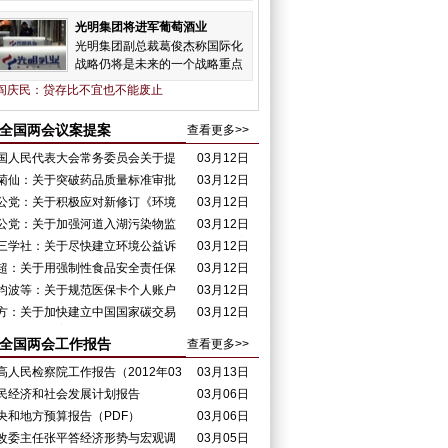
光明集团将进军葡萄酒业
光明集团副总裁葛俊杰称国际化
战略仍将是未来的一个战略重点
阎庆民：贷存比不宜也不能废止
全国两会议案提案
查看更多>>
国人民代表大会常务委员会关于提
03月12日
审议《中华人民共和国刑事诉讼法修正案（草
菊仙：关于突破药品质量标准审批
03月12日
）》的议案
理体制，加快已上市药品质量标准提高的审批进
公党：关于积极应对新修订《环境
03月12日
和质量的提案
气质量标准》的提案
公党：关于加强河道入湖污染物监
03月12日
网络及检测能力建设，保障湖泊生态健康的提案
三学社：关于尽快建立环境公益诉
03月12日
制度的提案
超：关于用强制性食品安全责任保
03月12日
推动食品安全的提案
均波等：关于规范医保卡个人账户
03月12日
金使用的提案
方：关于加快建立中国国家碳交易
03月12日
场的再次提案（PDF）
全国两会工作报告
查看更多>>
高人民检察院工作报告（2012年03
03月13日
11日）
民经济和社会发展计划报告
03月06日
PDF）
央和地方预算报告（PDF）
03月06日
改委主任张平答经济形势与宏观调
03月05日