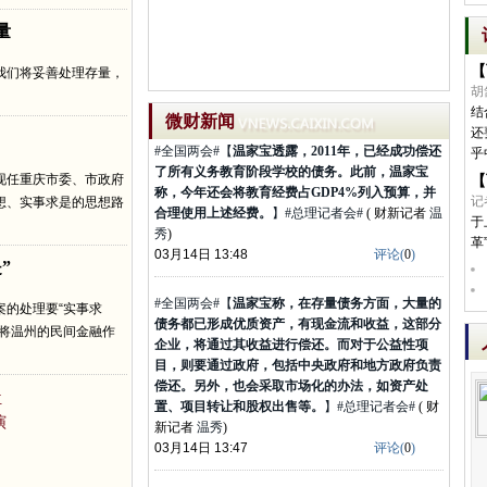
出了很大的努力，也取得了明显的成绩。但现任重
量
庆市委和市政府必须反思，并认真从王立军事件中
吸取教训。
】#总理记者会#
( 财新记者
温秀
)
【
我们将妥善处理存量，
03月14日 13:54
评论(
2
)
胡
结
微财新闻
#全国两会#【
温家宝透露，2011年，已经成功偿还
还
了所有义务教育阶段学校的债务。此前，温家宝
乎
称，今年还会将教育经费占GDP4%列入预算，并
现任重庆市委、市政府
【
合理使用上述经费。
】#总理记者会#
( 财新记者
温
记
想、实事求是的思想路
秀
)
于
03月14日 13:48
评论(
0
)
革
”
#全国两会#【
温家宝称，在存量债务方面，大量的
债务都已形成优质资产，有现金流和收益，这部分
案的处理要“实事求
企业，将通过其收益进行偿还。而对于公益性项
虑将温州的民间金融作
目，则要通过政府，包括中央政府和地方政府负责
偿还。另外，也会采取市场化的办法，如资产处
置、项目转让和股权出售等。
】#总理记者会#
( 财
位
新记者
温秀
)
演
03月14日 13:47
评论(
0
)
#全国两会#【
温家宝表示，将妥善处理存量，严格