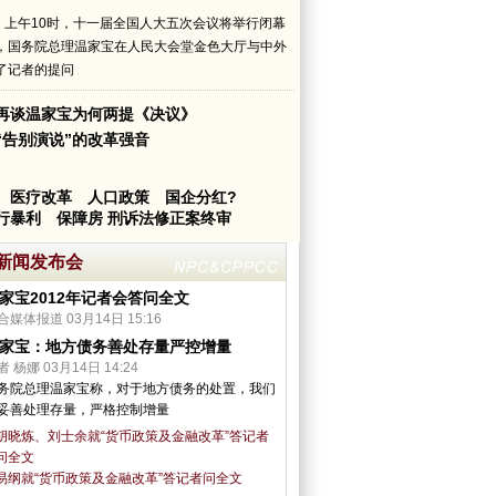
日）上午10时，十一届全国人大五次会议将举行闭幕
，国务院总理温家宝在人民大会堂金色大厅与中外
了记者的提问
再谈温家宝为何两提《决议》
“告别演说”的改革强音
医疗改革
人口政策
国企分红?
行暴利
保障房
刑诉法修正案终审
新闻发布会
家宝2012年记者会答问全文
合媒体报道 03月14日 15:16
家宝：地方债务善处存量严控增量
者 杨娜 03月14日 14:24
务院总理温家宝称，对于地方债务的处置，我们
妥善处理存量，严格控制增量
胡晓炼、刘士余就“货币政策及金融改革”答记者
问全文
易纲就“货币政策及金融改革”答记者问全文