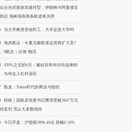
出台光伏新政加速转型；伊朗称与阿曼接近
协议 海峡现有两条航道将关闭
6
当大学教授变临时工，大学还是大学吗
8
海杰航运：今夏北极航道运营将扩大至7
、8航次｜出海·物流
3
439%之后的6天：被硅谷和华尔街追捧的
，为何走入杠杆误区
7
陈龙：Token时代的商业与组织
0
特稿｜国航原党委书记樊澄受贿3847万元
待宣判 否认大多数指控
9
今日开盘：沪指报3896.49点 跌幅0.10%