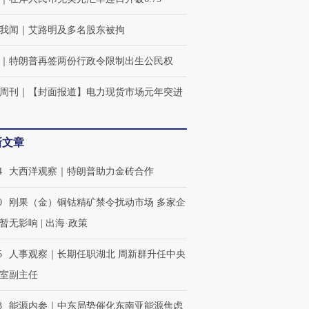
我闻
｜
艾路明及多名股东被拘
｜
特朗普再签两份行政令限制出生公民权
周刊
｜
【封面报道】电力现货市场元年突进
新文章
4
大西洋观察｜特朗普助力金砖合作
0
刚果（金）铜钴精矿禁令扰动市场 多家企
暂无影响 | 出海·政策
5
人事观察｜长期任职湖北 周新群升任中央
室副主任
3
能源内参｜中东局势催化东南亚能源焦虑