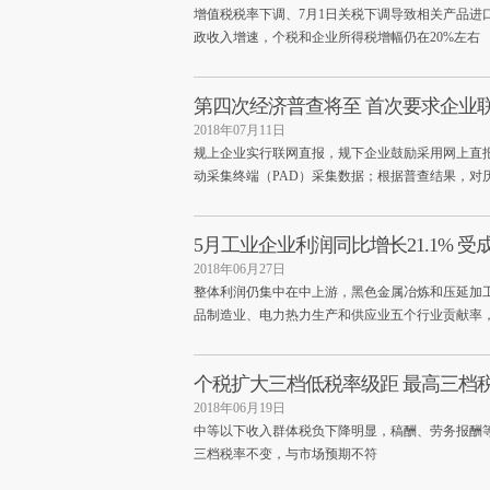
增值税税率下调、7月1日关税下调导致相关产品进
政收入增速，个税和企业所得税增幅仍在20%左右
第四次经济普查将至 首次要求企业
2018年07月11日
规上企业实行联网直报，规下企业鼓励采用网上直
动采集终端（PAD）采集数据；根据普查结果，对
5月工业企业利润同比增长21.1% 
2018年06月27日
整体利润仍集中在中上游，黑色金属冶炼和压延加
品制造业、电力热力生产和供应业五个行业贡献率，
个税扩大三档低税率级距 最高三档
2018年06月19日
中等以下收入群体税负下降明显，稿酬、劳务报酬
三档税率不变，与市场预期不符