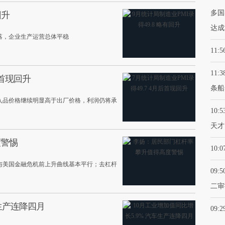
多国
回升
达成
落，企业生产运营总体平稳
11:5
11:3
后首现回升
条船
入品价格继续明显高于出厂价格，利润仍将承
10:5
天才
度警惕
10:0
线与美国金融危机前上升曲线基本平行；去杠杆
09:5
二审
车生产连降四月
09:2