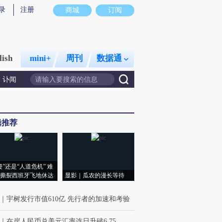
录
注册
商城
订阅
lish
mini+
周刊
数据通
讣闻
辑推荐
侵”还是“人道危机” 难
撕裂西班牙飞地休达
显影｜瓜农的漫长等待
｜
宇树发行市值610亿 先行者的加速和考验
｜
在岸人民币兑美元汇率连日升破6.75