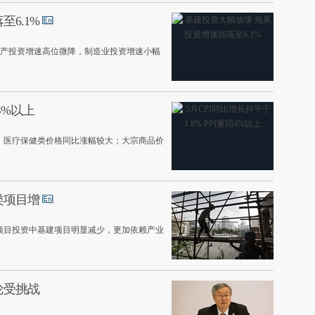
6.1%
房地产投资增速高位微降，制造业投资增速小幅
4%以上
，医疗保健类价格同比涨幅较大；大宗商品价
类项目增
项目投资中基建项目明显减少，更加依赖产业
论受挑战