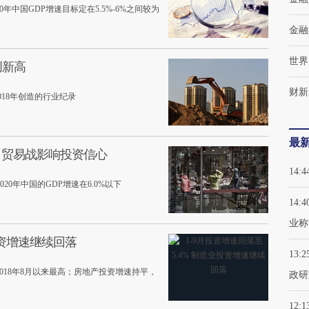
年中国GDP增速目标定在5.5%-6%之间较为
金融
世界
创新高
财新
018年创造的行业纪录
最
9% 贸易战影响投资信心
14:4
0年中国的GDP增速在6.0%以下
14:4
业称
投资增速继续回落
13:2
018年8月以来最高；房地产投资增速持平，
政研
12:1