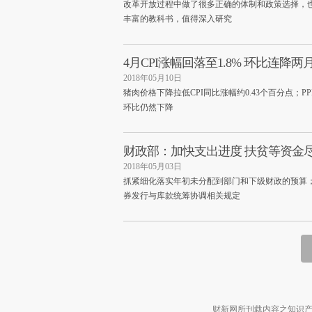
改革开放过程中做了很多正确的体制和政策选择，
丰富的教科书，值得深入研究
4月CPI涨幅回落至1.8% 环比连降两
2018年05月10日
猪肉价格下降拉低CPI同比涨幅约0.43个百分点；PP
环比仍然下降
财政部：加快支出进度 扶贫等资金
2018年05月03日
抓紧细化落实年初未分配到部门和下级财政的预算
券发行与库款统筹协调相关规定
财新网所刊载内容之知识产