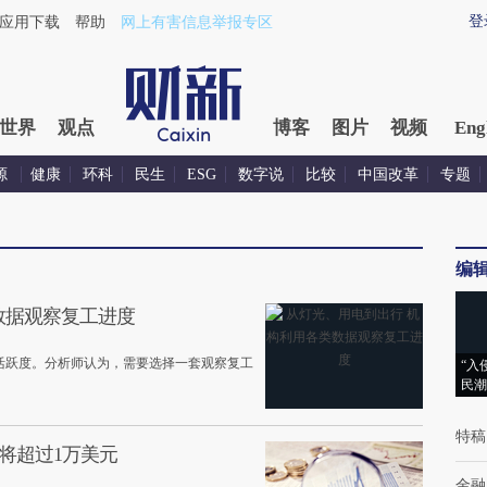
登
应用下载
帮助
网上有害信息举报专区
世界
观点
博客
图片
视频
Eng
源
健康
环科
民生
ESG
数字说
比较
中国改革
专题
编
数据观察复工进度
活跃度。分析师认为，需要选择一套观察复工
“入
民潮
特稿
P将超过1万美元
金融