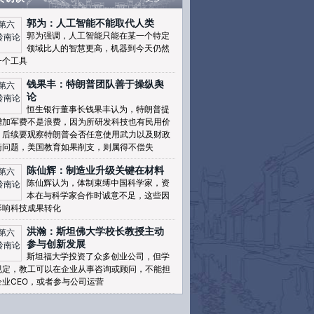
郭为：人工智能不能取代人类
郭为强调，人工智能只能在某一个特定
领域比人的智慧更高，机器到今天仍然
一个工具
钱果丰：特朗普团队善于操纵舆
论
恒生银行董事长钱果丰认为，特朗普提
增加军费不是浪费，因为所研发科技也有民用价
，后续要观察特朗普会否任意使用武力以及财政
衡问题，美国教育如果削支，则属得不偿失
陈仙辉：制造业升级关键在材料
陈仙辉认为，体制束缚中国科学家，资
本在与科学家合作时诚意不足，这些因
影响科技成果转化
洪瀚：斯坦佛大学校长教授主动
参与创新发展
斯坦福大学投资了众多创业公司，但学
规定，教工可以在企业从事咨询或顾问，不能担
企业CEO，或者参与公司运营