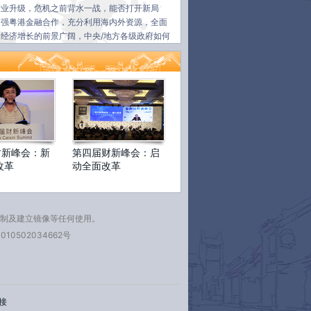
产业升级，危机之前背水一战，能否打开新局
加强粤港金融合作，充分利用海内外资源，全面
经济增长的前景广阔，中央/地方各级政府如何
共赢之路？
亟需群策群力，共谋进取。岭南论坛旨在为政、
端的开放交流平台，求取对中国经济理论和实践
财新峰会：新
第四届财新峰会：启
改革
动全面改革
复制及建立镜像等任何使用。
010502034662号
接