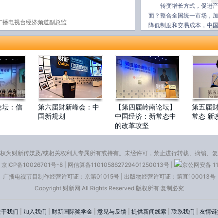
转变增长方式，促进
面？整合全国统一市场，
广播电视台经济频道副总监
降低制度和交易成本，中国
与市场力量相配合，走出
面对挑战，中国经济
创新时代的角色定位
学、商、产等各界提供高
的真知灼见。
务，打造经济发展新动能。政府、市场、社
抱时代需求？政府的治理能力提升需要哪些
企业作为市场主体，如何以创新谋发展？企
论坛：信
第六届财新峰会：中
【第四届岭南论坛】
第五届
国新规划
中国经济：新常态中
常态 新
唤着哪些机制变革？产业升级背景下，政府
的改革攻坚
真正市场化的PPP模式，共同提升城镇化发
权为财新传媒及/或相关权利人专属所有或持有。未经许可，禁止进行转载、摘编、
京ICP备10026701号-8
|
网信算备110105862729401250013号
|
京公网安备 11
省发展和改革委员会主任
广播电视节目制作经营许可证：京第01015号
|
出版物经营许可证：第直100013号
社会科学院城市与竞争力研究中心主任
Copyright 财新网 All Rights Reserved 版权所有 复制必究
汽车集团股份有限公司副总经理
力集团有限公司党委副书记、副董事长、总经
关于我们
|
加入我们
|
财新国际奖学金
|
意见与反馈
|
提供新闻线索
|
联系我们
|
友情链