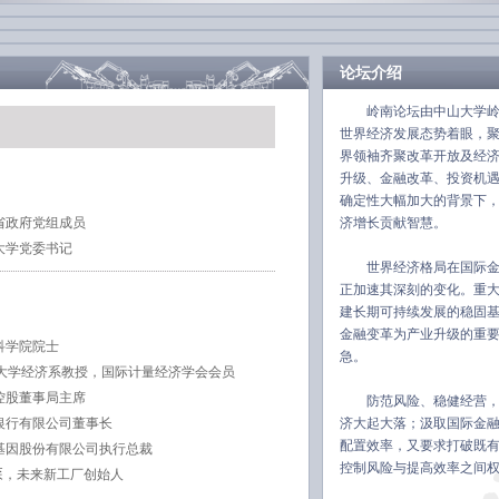
论坛介绍
岭南论坛由中山大学
世界经济发展态势着眼，
界领袖齐聚改革开放及经
升级、金融改革、投资机
确定性大幅加大的背景下
省政府党组成员
济增长贡献智慧。
大学党委书记
世界经济格局在国际
正加速其深刻的变化。重
建长期可持续发展的稳固
金融变革为产业升级的重
科学院院士
急。
大学经济系教授，国际计量经济学会会员
控股董事局主席
防范风险、稳健经营
银行有限公司董事长
济大起大落；汲取国际金
配置效率，又要求打破既
基因股份有限公司执行总裁
控制风险与提高效率之间
森
，未来新工厂创始人