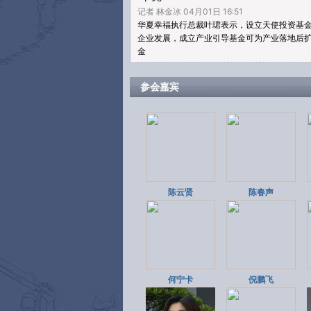
记者 林金冰 04月01日 16:51
华夏幸福执行总裁叶珺表示，设立天使投资基
企业发展，成立产业引导基金可为产业落地后
金
参会嘉宾
陈云贤
陈春声
何宁卡
倪鹏飞