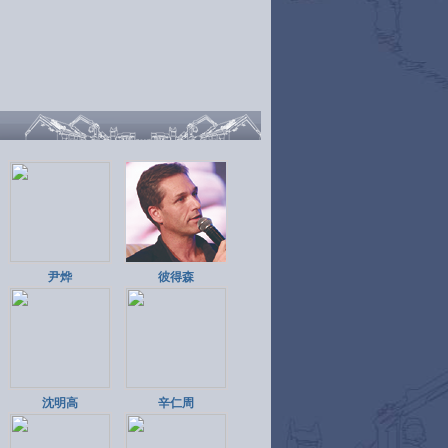
尹烨
彼得森
沈明高
辛仁周