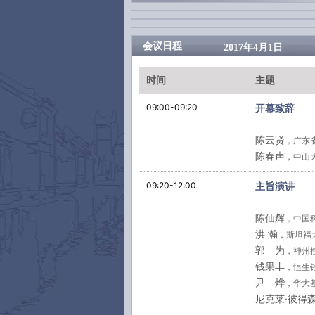
会议日程
2017年4月1日
时间
主题
09:00-09:20
开幕致辞
陈云贤
，广东
陈春声
，中山
09:20-12:00
主旨演讲
陈仙辉
，中国
洪 瀚
，斯坦福
郭 为
，神州
钱果丰
，恒生
尹 烨
，华大
尼克莱·彼得