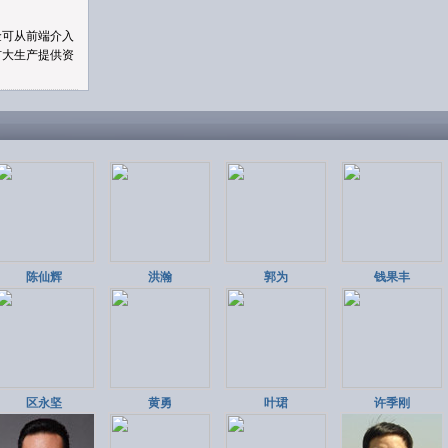
金可从前端介入
扩大生产提供资
陈仙辉
洪瀚
郭为
钱果丰
区永坚
黄勇
叶珺
许季刚