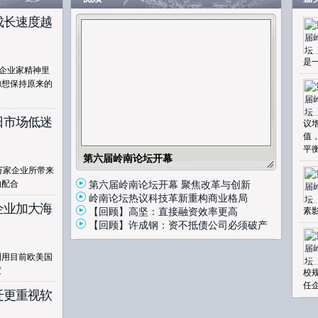
成长速度越
是
在企业家精神里
加想保持原来的
日市场低迷
议
值
平
第六届岭南论坛开幕
万家企业所带来
的配合
第六届岭南论坛开幕 聚焦改革与创新
岭南论坛热议科技革新重构商业格局
企业加大海
【回顾】高坚：直接融资效率更高
素
【回顾】许成钢：资不抵债公司必须破产
利用目前欧美国
度
校
任
迁更重视软