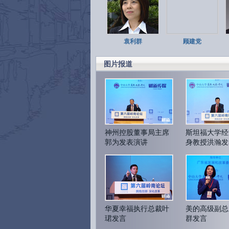
袁利群
顾建党
图片报道
神州控股董事局主席
斯坦福大学经
郭为发表演讲
身教授洪瀚发
华夏幸福执行总裁叶
美的高级副总
珺发言
群发言