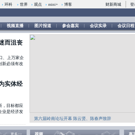
财新商城
登
环科
世界
观点
mini+
博客
视频直播
图片报道
参会嘉宾
会议实录
会议日程
迷而沮丧
口、上万家企
创新必须有改
为实体经
新，目标都应
企业是经济发
第六届岭南论坛开幕 陈云贤、陈春声致辞
更多>>
视频
嘉