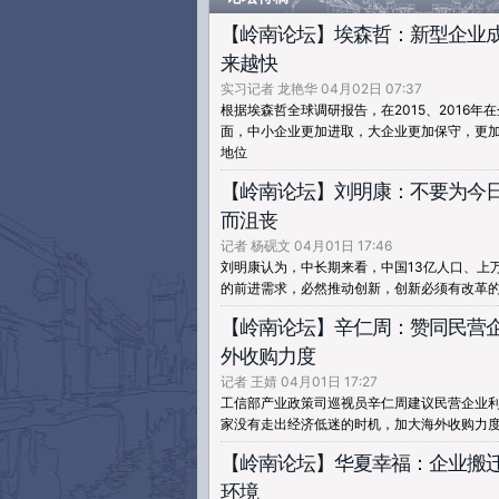
【岭南论坛】埃森哲：新型企业
来越快
实习记者 龙艳华 04月02日 07:37
根据埃森哲全球调研报告，在2015、2016年
面，中小企业更加进取，大企业更加保守，更
地位
【岭南论坛】刘明康：不要为今
而沮丧
记者 杨砚文 04月01日 17:46
刘明康认为，中长期来看，中国13亿人口、上
的前进需求，必然推动创新，创新必须有改革
【岭南论坛】辛仁周：赞同民营
外收购力度
记者 王婧 04月01日 17:27
工信部产业政策司巡视员辛仁周建议民营企业
家没有走出经济低迷的时机，加大海外收购力
【岭南论坛】华夏幸福：企业搬
环境