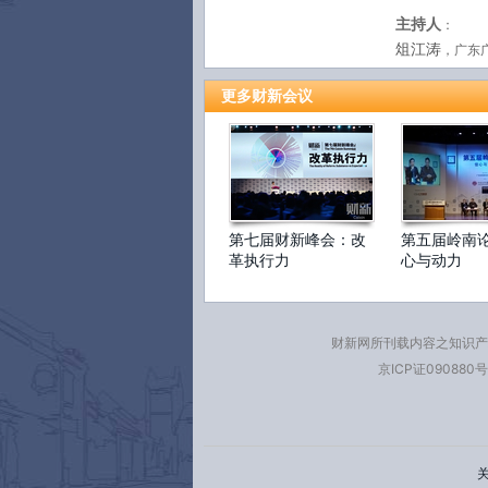
主持人
：
俎江涛
，广东
12:00-13:30
午餐
更多财新会议
13:30-15:10
圆桌论坛一：
围绕创新核心任
会等主体如何拥
第七届财新峰会：改
创新变革措施？
第五届岭南
革执行力
心与动力
业的创新行为呼
和企业如何构建
展的社会价值？
财新网所刊载内容之知识产
发言嘉宾
：
京ICP证090880号
何宁卡
，广东
倪鹏飞
，中国
区永坚
，广州
黄 勇
，广州万
理