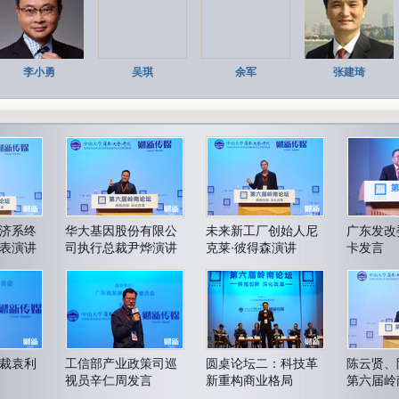
李小勇
吴琪
余军
张建琦
济系终
华大基因股份有限公
未来新工厂创始人尼
广东发改
表演讲
司执行总裁尹烨演讲
克莱·彼得森演讲
卡发言
裁袁利
工信部产业政策司巡
圆桌论坛二：科技革
陈云贤、
视员辛仁周发言
新重构商业格局
第六届岭
致辞