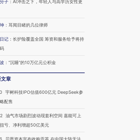
分子
：
AI冲击之下，年轻人与高学历女性更
进第四届链博
【商旅对话】华住集团
坤
：
耳闻目睹的几位律师
技“链”接产
【特别呈现】寻找100种
CFO：不靠规模取胜，华
【特别呈
有意思的生活方式·第三对
住三大增长引擎是什么？
有意思的
日记
：
长护险覆盖全国 筹资和服务给予将持
码
波
：
“沉睡”的10万亿元公积金
新文章
0
宇树科技IPO估值600亿元 DeepSeek参
略配售
22
油气市场剧烈波动现套利空间 嘉能可上
扭亏、净利增超50亿美元
6
贝恩资本宣布收购贡茶 在中国大陆无法