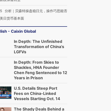
05
分析｜贝森特操盘稳日元，操作巧思能否
美日货币基本面
lish - Caixin Global
In Depth: The Unfinished
Transformation of China’s
LGFVs
In Depth: From Skies to
Shackles, HNA Founder
Chen Feng Sentenced to 12
Years in Prison
U.S. Details Steep Port
Fees on China-Linked
Vessels Starting Oct. 14
The Shady Deals Behind a