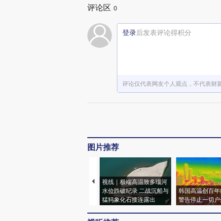
评论区
0
登录
后发表评论得积分
评论仅代表网友个人观点，不代表财
图片推荐
视线｜极端高温致多瑙河
水位跌破纪录 二战沉船与
韩国高温创百年
猛犸象化石接连露出
警告停止一切户