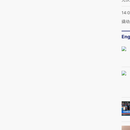
14:
撬动
Eng