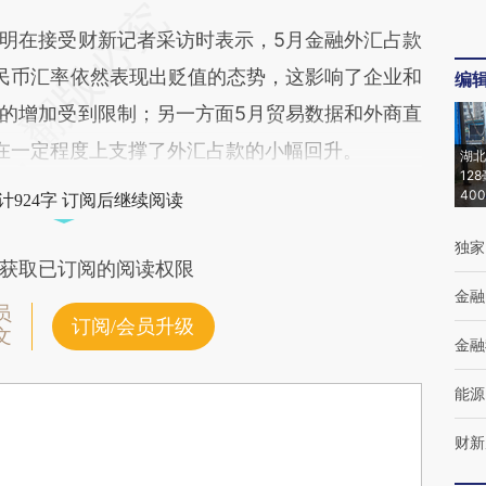
在接受财新记者采访时表示，5月金融外汇占款
民币汇率依然表现出贬值的态势，这影响了企业和
编
的增加受到限制；另一方面5月贸易数据和外商直
这在一定程度上支撑了外汇占款的小幅回升。
湖北
12
40
计924字 订阅后继续阅读
独家
获取已订阅的阅读权限
金融
员
订阅/会员升级
文
金融
能源
财新