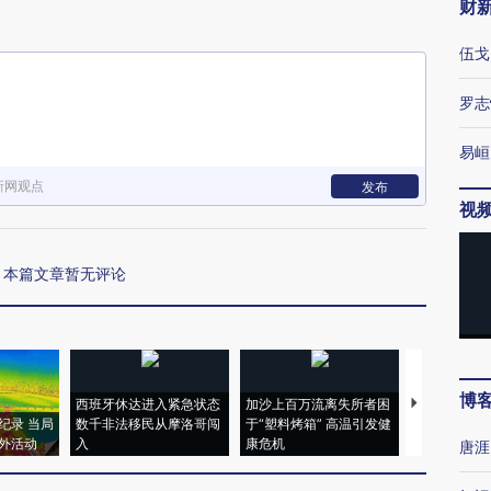
财
伍戈
罗志
易峘
新网观点
发布
视
本篇文章暂无评论
博
西班牙休达进入紧急状态
加沙上百万流离失所者困
视线｜HYR
纪录 当局
数千非法移民从摩洛哥闯
于“塑料烤箱” 高温引发健
术：是什么
外活动
入
康危机
心“花钱找虐
唐涯