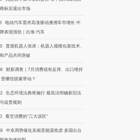
商标后退出市场
6
电动汽车需求高涨驱动澳洲车市增长 中
牌表现强劲｜出海·汽车
00
普渡机器人张涛：机器人规模化靠技术、
和产品共同突破
56
财新调查｜7月消费或有反弹、出口维持
 受哪些因素带动？
42
生态环境法典将施行 最高法明确新旧法
与追责规则
0
看空消费的“三大误区”
59
中东局势催化东南亚能源焦虑 多国出台
新政加速转型