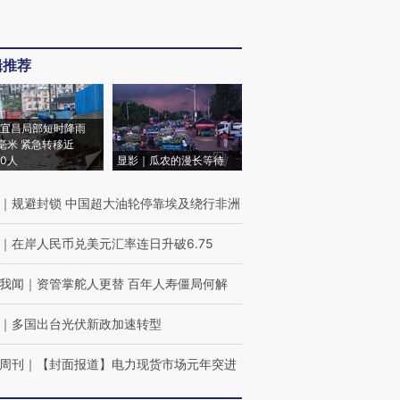
辑推荐
宜昌局部短时降雨
8毫米 紧急转移近
00人
显影｜瓜农的漫长等待
｜
规避封锁 中国超大油轮停靠埃及绕行非洲
｜
在岸人民币兑美元汇率连日升破6.75
我闻
｜
资管掌舵人更替 百年人寿僵局何解
｜
多国出台光伏新政加速转型
周刊
｜
【封面报道】电力现货市场元年突进