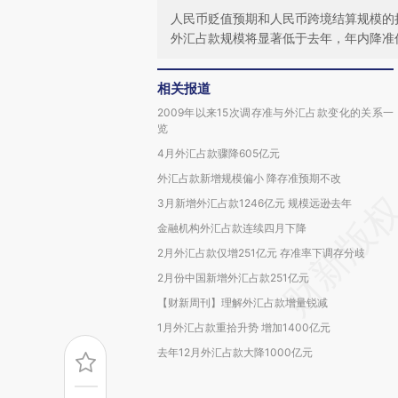
人民币贬值预期和人民币跨境结算规模的
外汇占款规模将显著低于去年，年内降准
相关报道
2009年以来15次调存准与外汇占款变化的关系一
览
4月外汇占款骤降605亿元
外汇占款新增规模偏小 降存准预期不改
3月新增外汇占款1246亿元 规模远逊去年
金融机构外汇占款连续四月下降
2月外汇占款仅增251亿元 存准率下调存分歧
2月份中国新增外汇占款251亿元
【财新周刊】理解外汇占款增量锐减
1月外汇占款重拾升势 增加1400亿元
去年12月外汇占款大降1000亿元