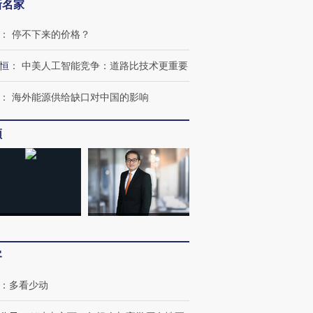
新名家
：
停不下来的价格？
恒
：
中美人工智能竞争：道路比技术更重要
：
海外能源供给缺口对中国的影响
频
客
OX的吸金
马航飞行员跨国走私7万
视线｜被称为“蟑螂”的印
让中产们甘
粒摇头丸 尿检体内含3种
度Z世代 用街头抗争将教
秘鲁纳斯
”？
毒品
育部长拱下台
13人遇难
：
多看少动