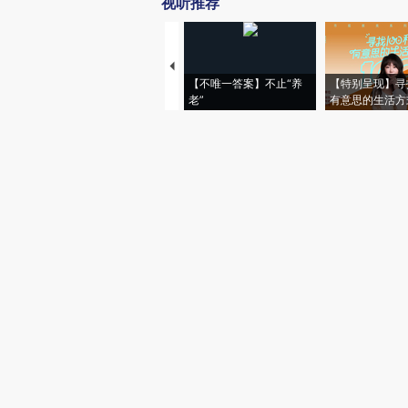
视听推荐
【不唯一答案】不止“养
【特别呈现】寻
老”
有意思的生活方