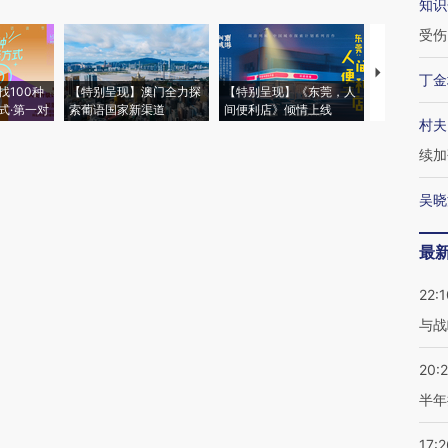
知识
受伤
【推广】走
丁金
找100种
【特别呈现】澳门全力探
【特别呈现】《东莞，人
会，让数智科
式·第一对
索葡语国家新渠道
间便利店》倾情上线
业
村夫
续加
吴晓
最
22:1
与战
20:
半年
17:2