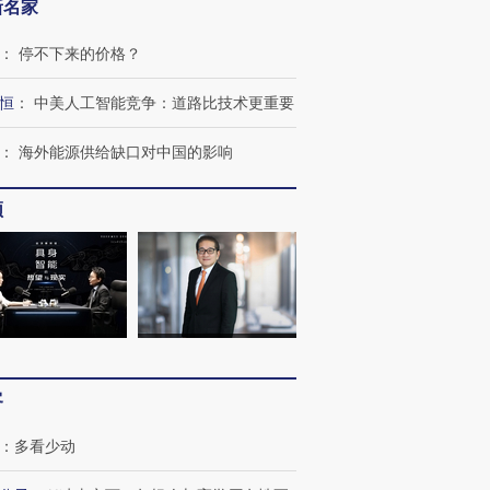
新名家
：
停不下来的价格？
恒
：
中美人工智能竞争：道路比技术更重要
：
海外能源供给缺口对中国的影响
频
客
跨国走私7万
视线｜被称为“蟑螂”的印
视线｜“入侵”还是“人道危
检体内含3种
度Z世代 用街头抗争将教
机”？难民潮撕裂西班牙
秘鲁纳斯
：
多看少动
育部长拱下台
飞地休达
13人遇难