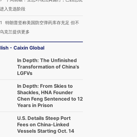
进入竞选阶段
1
特朗普坚称美国防空弹药库存充足 但不
乌克兰提供更多
lish - Caixin Global
In Depth: The Unfinished
Transformation of China’s
LGFVs
In Depth: From Skies to
Shackles, HNA Founder
Chen Feng Sentenced to 12
Years in Prison
U.S. Details Steep Port
Fees on China-Linked
Vessels Starting Oct. 14