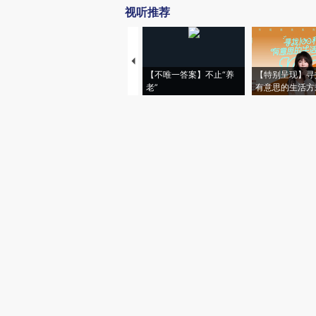
视听推荐
【不唯一答案】不止“养
【特别呈现】寻
老”
有意思的生活方