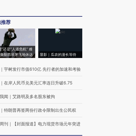
辑推荐
侵”还是“人道危机” 难
撕裂西班牙飞地休达
显影｜瓜农的漫长等待
｜
宇树发行市值610亿 先行者的加速和考验
｜
在岸人民币兑美元汇率连日升破6.75
我闻
｜
艾路明及多名股东被拘
｜
特朗普再签两份行政令限制出生公民权
周刊
｜
【封面报道】电力现货市场元年突进