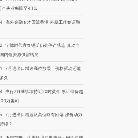
3万个失业率降至4.1%
14
海外金融专才回流香港 外籍工作签证翻
2
宁德时代宜春锂矿仍处停产状态 其动向
国内锂资源供需格局
1
7月进出口增速高位放缓，价格驱动还能
多久
8
央行7月继续增持近20吨黄金 累计储备超
600万盎司
5
7月进出口增速从高位略有回落 涨价动力
持续？
07
下周前瞻：生态环境法典施行；巴西总统