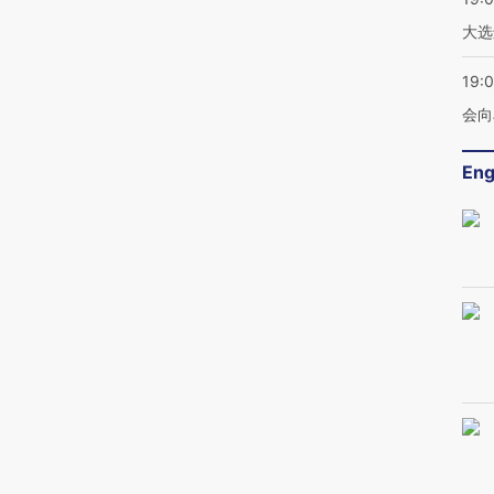
大选
19:0
会向
Eng