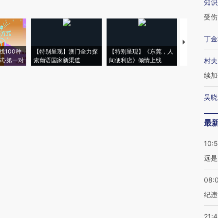
知识
受伤
丁金
【推广】走
找100种
【特别呈现】澳门全力探
【特别呈现】《东莞，人
会，让数智科
式·第一对
索葡语国家新渠道
间便利店》倾情上线
业
村夫
续加
吴晓
最
10:
远是
08:
纪违
21: