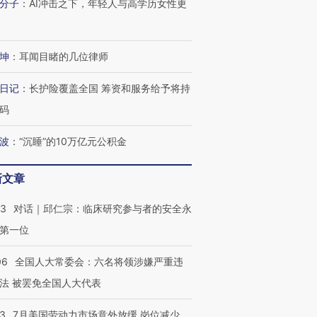
分子
：
AI冲击之下，年轻人与高学历女性更
坤
：
耳闻目睹的几位律师
进第四届链博
【商旅对话】华住集团
技“链”接产
【特别呈现】寻找100种
CFO：不靠规模取胜，华
【特别呈
日记
：
长护险覆盖全国 筹资和服务给予将持
有意思的生活方式·第三对
住三大增长引擎是什么？
有意思的
码
波
：
“沉睡”的10万亿元公积金
新文章
53
对话｜邱仁宗：临床研究参与者的安全永
第一位
06
全国人大常委会：六名将领涉嫌严重违
法 被罢免全国人大代表
43
7月美国劳动力市场意外放缓 岗位减少