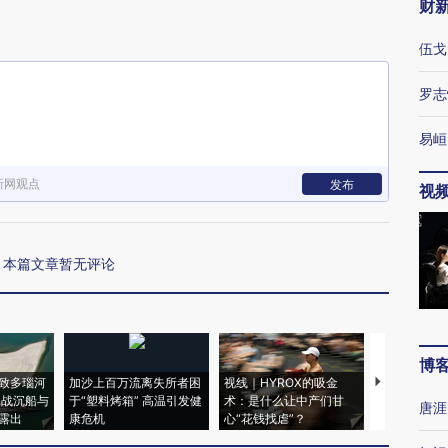
财
伍戈
罗志
易峘
新网观点
发布
视
本篇文章暂无评论
博
致多瑙河
加沙上百万流离失所者困
视线｜HYROX的吸金
马航飞行员
二战沉船与
于“塑料烤箱” 高温引发健
术：是什么让中产们甘
粒摇头丸 尿
唐涯
露出
康危机
心“花钱找虐”？
毒品