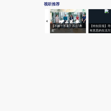
视听推荐
【不唯一答案】不止“养
【特别呈现】寻
老”
有意思的生活方