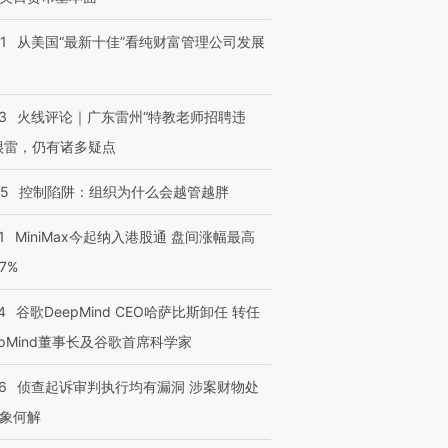
1
从美国“最新十佳”看纯财富管理公司发展
3
火线评论｜广东雷州“特教老师招聘违
很雷，仍有诸多疑点
05
控制陷阱：组织为什么会越管越胖
1
MiniMax今起纳入港股通 盘间涨幅最高
77%
4
谷歌DeepMind CEO哈萨比斯卸任 转任
epMind董事长及谷歌首席科学家
6
侦查起诉审判执行均有漏洞 涉案财物处
象何解