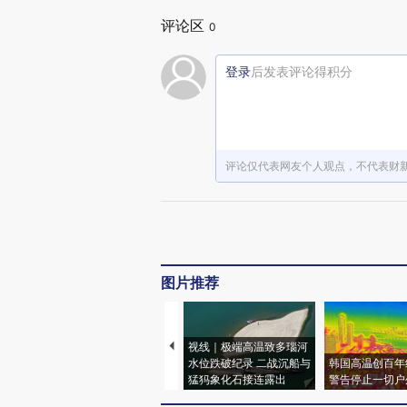
评论区
0
登录
后发表评论得积分
评论仅代表网友个人观点，不代表财
图片推荐
视线｜极端高温致多瑙河
水位跌破纪录 二战沉船与
韩国高温创百年
猛犸象化石接连露出
警告停止一切户