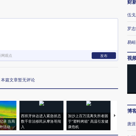
财
伍戈
罗志
易峘
新网观点
发布
视
本篇文章暂无评论
博
西班牙休达进入紧急状态
加沙上百万流离失所者困
马航飞行员
纪录 当局
数千非法移民从摩洛哥闯
于“塑料烤箱” 高温引发健
粒摇头丸 尿
唐涯
外活动
入
康危机
毒品