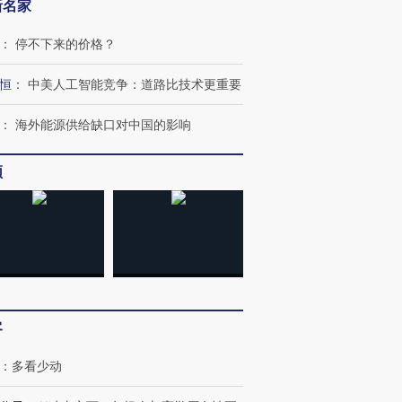
新名家
：
停不下来的价格？
恒
：
中美人工智能竞争：道路比技术更重要
：
海外能源供给缺口对中国的影响
频
客
跨国走私7万
视线｜HYROX的吸金
视线｜被
检体内含3种
术：是什么让中产们甘
泽连斯基密集出访美英 索
度Z世代
：
多看少动
心“花钱找虐”？
要防空导弹“救急”
育部长拱