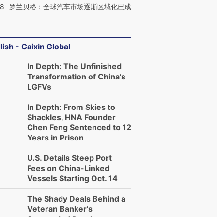
58
罗兰贝格：全球汽车市场逐渐区域化已成
lish - Caixin Global
In Depth: The Unfinished
Transformation of China’s
LGFVs
In Depth: From Skies to
Shackles, HNA Founder
Chen Feng Sentenced to 12
Years in Prison
U.S. Details Steep Port
Fees on China-Linked
Vessels Starting Oct. 14
The Shady Deals Behind a
Veteran Banker’s