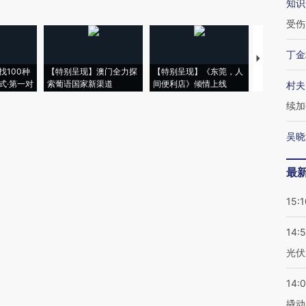
知识
受伤
丁金
【推广】走
找100种
【特别呈现】澳门全力探
【特别呈现】《东莞，人
会，让数智科
式·第一对
索葡语国家新渠道
间便利店》倾情上线
业
村夫
续加
吴晓
最
15:1
14:
光伏
14:
撬动