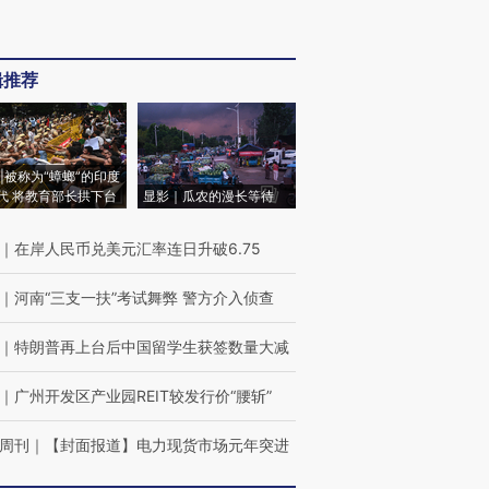
辑推荐
|被称为“蟑螂”的印度
代 将教育部长拱下台
显影｜瓜农的漫长等待
｜
在岸人民币兑美元汇率连日升破6.75
｜
河南“三支一扶”考试舞弊 警方介入侦查
｜
特朗普再上台后中国留学生获签数量大减
｜
广州开发区产业园REIT较发行价“腰斩”
周刊
｜
【封面报道】电力现货市场元年突进