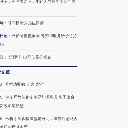
分子
：
AI冲击之下，年轻人与高学历女性更
坤
：
耳闻目睹的几位律师
进第四届链博
【商旅对话】华住集团
技“链”接产
【特别呈现】寻找100种
CFO：不靠规模取胜，华
【特别呈
有意思的生活方式·第三对
住三大增长引擎是什么？
有意思的
日记
：
长护险覆盖全国 筹资和服务给予将持
码
波
：
“沉睡”的10万亿元公积金
新文章
0
看空消费的“三大误区”
59
中东局势催化东南亚能源焦虑 多国出台
新政加速转型
05
分析｜贝森特操盘稳日元，操作巧思能否
美日货币基本面