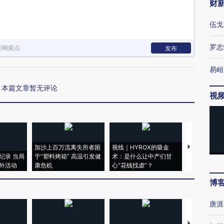
财
伍戈
罗志
新网观点
发布
易峘
本篇文章暂无评论
视
加沙上百万流离失所者困
视线｜HYROX的吸金
马航飞行员
纪录 当局
于“塑料烤箱” 高温引发健
术：是什么让中产们甘
粒摇头丸 尿
外活动
康危机
心“花钱找虐”？
毒品
博
唐涯
【推广】走