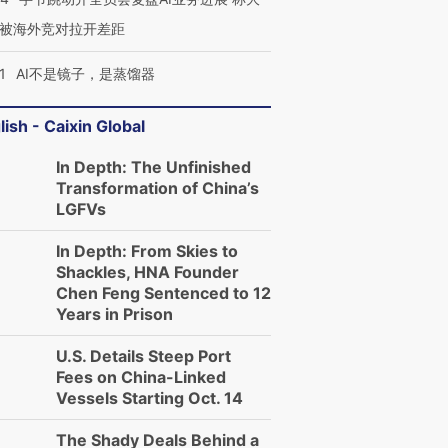
被海外竞对拉开差距
1
AI不是镜子，是蒸馏器
lish - Caixin Global
In Depth: The Unfinished
Transformation of China’s
LGFVs
In Depth: From Skies to
Shackles, HNA Founder
Chen Feng Sentenced to 12
Years in Prison
U.S. Details Steep Port
Fees on China-Linked
Vessels Starting Oct. 14
The Shady Deals Behind a