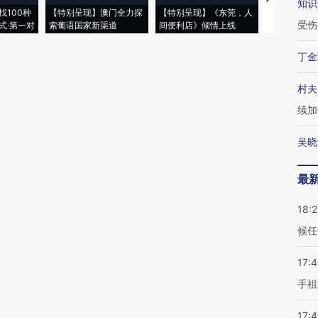
知识
找100种
【特别呈现】澳门全力探
【特别呈现】《东莞，人
会，让数智科
受伤
式·第一对
索葡语国家新渠道
间便利店》倾情上线
业
丁金
村夫
续加
吴晓
最
18:
候任
17:
手祖
17: