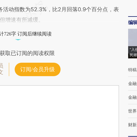
指数为52.3%，比2月回落0.9个百分点，表
但增速有所减缓。
编
计726字 订阅后继续阅读
“入
获取已订阅的阅读权限
民潮
员
订阅/会员升级
特稿
文
金融
金融
世界
财新