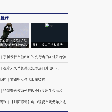
辑推荐
侵”还是“人道危机” 难
撕裂西班牙飞地休达
显影｜瓜农的漫长等待
｜
宇树发行市值610亿 先行者的加速和考验
｜
在岸人民币兑美元汇率连日升破6.75
我闻
｜
艾路明及多名股东被拘
｜
特朗普再签两份行政令限制出生公民权
周刊
｜
【封面报道】电力现货市场元年突进