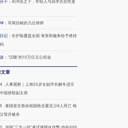
分子
：
AI冲击之下，年轻人与高学历女性更
技“链”接产
【特别呈现】寻找100种
CFO：不靠规模取胜，华
【特别呈
有意思的生活方式·第三对
住三大增长引擎是什么？
有意思的
坤
：
耳闻目睹的几位律师
日记
：
长护险覆盖全国 筹资和服务给予将持
码
波
：
“沉睡”的10万亿元公积金
新文章
24
人事观察｜上海55岁女副市长解冬进京
中国侨联副主席
45
泰国发生致命校园枪击案至少6人死亡 枪
父母亦被杀
40
河南“三支一扶”考试规模化作弊 内外勾结