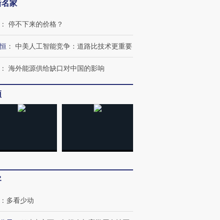
新名家
：
停不下来的价格？
恒
：
中美人工智能竞争：道路比技术更重要
：
海外能源供给缺口对中国的影响
频
跨国走私7万
视线｜被称为“蟑螂”的印
视线｜“入侵”还是“人道危
检体内含3种
度Z世代 用街头抗争将教
机”？难民潮撕裂西班牙
秘鲁纳斯
育部长拱下台
飞地休达
13人遇难
客
：
多看少动
进第四届链博
【商旅对话】华住集团