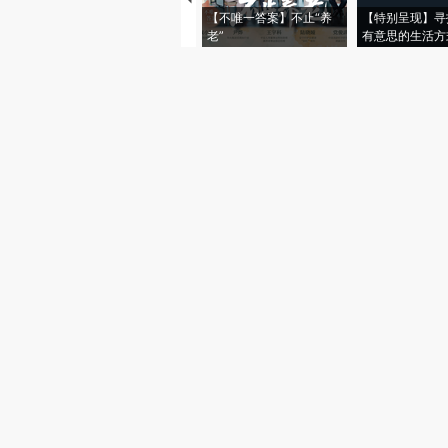
【不唯一答案】不止“养
【特别呈现】寻
老”
有意思的生活方