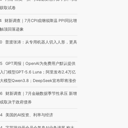
获取试卷
4
财新调查｜7月CPI或继续降温 PPI同比增
触顶回落迹象
00
普渡张涛：从专用机器人切入人形，更具
55
GPT周报｜OpenAI为免费用户默认提供
入门模型GPT-5.6 Luna；阿里发布2.4万亿
大模型Qwen3.8；DeepSeek宣布即将涨价
46
财新调查｜7月金融数据季节性承压 新增
或取决于政府债券
44
美国的AI投资、利率与经济
44
字节跳动开全员会复盘AI业务进展 称大