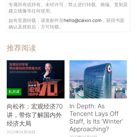
专属所有或持有。未经许可，禁止进行转载、摘编、复制及
建立镜像等任何使用。
如有意愿转载，请发邮件至
hello@caixin.com
，获得书面
确认及授权后，方可转载。
推荐阅读
私房课
In Depth: As
向松祚：宏观经济70
Tencent Lays Off
讲，带你了解国内外
Staff, Is Its ‘Winter’
经济大局
Approaching?
2022年04月06日
2022年04月01日