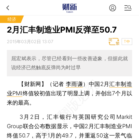
经济
2月汇丰制造业PMI反弹至50.7
2015年03月02日 13:07
T中
屈宏斌表示，尽管已经看到一些改善迹象，但据此就
说经济已然触底反弹尚为时过早
【财新网】（记者
李雨谦
）
中国2月
汇丰制造
业PMI
终值较初值出现了明显上调，并创出7个月以
来的最高。
3月2日，汇丰银行与英国研究公司Markit
Group联合公布数据显示，中国2月汇丰制造业PMI
终值50.7，高于1月的49.7，并重返50这一景气临