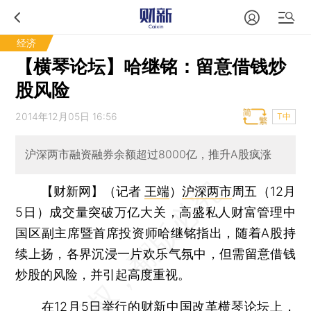
经济
【横琴论坛】哈继铭：留意借钱炒
股风险
2014年12月05日 16:56
T中
沪深两市融资融券余额超过8000亿，推升A股疯涨
【财新网】（记者
王端
）
沪深两市
周五（12月
5日）成交量突破万亿大关，高盛私人财富管理中
国区副主席暨首席投资师哈继铭指出，随着A股持
续上扬，各界沉浸一片欢乐气氛中，但需留意借钱
炒股的风险，并引起高度重视。
在12月5日举行的财新中国改革
横琴论坛
上，