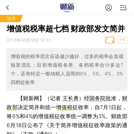
经济
增值税税率超七档 财政部发文简并
2014年06月18日 14:32
T中
增值税的税率层次应该越少越好，过多的税率会造成
核算混乱；目前增值税各类、各档税率合计多达7
个，还有特定一般纳税人适用的6%、5%、4%、3%
四档征收率
【财新网】（记者
王长勇
）
经
国务院
批准，
财
政部
决定简并和统一
增值税
征收率，自7月1日起，
将6%和4%的增值税征收率统一调整为3%。财政部
6月18日公布了《关于简并增值税征收率政策的通