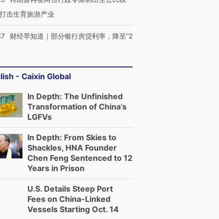
打击生育旅游产业
37
财经早知道｜部分银行房贷利率，降至“2
进第四届链博
【商旅对话】华住集团
技“链”接产
【特别呈现】寻找100种
CFO：不靠规模取胜，华
【特别呈
有意思的生活方式·第三对
住三大增长引擎是什么？
有意思的
lish - Caixin Global
In Depth: The Unfinished
Transformation of China’s
LGFVs
In Depth: From Skies to
Shackles, HNA Founder
Chen Feng Sentenced to 12
Years in Prison
U.S. Details Steep Port
Fees on China-Linked
Vessels Starting Oct. 14