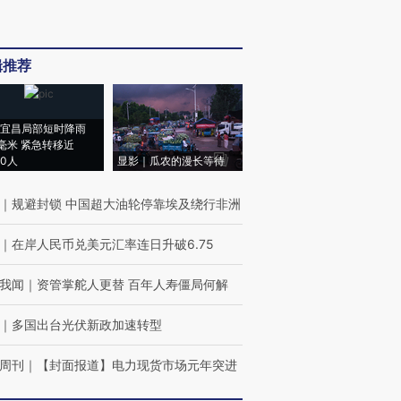
辑推荐
宜昌局部短时降雨
8毫米 紧急转移近
00人
显影｜瓜农的漫长等待
｜
规避封锁 中国超大油轮停靠埃及绕行非洲
｜
在岸人民币兑美元汇率连日升破6.75
我闻
｜
资管掌舵人更替 百年人寿僵局何解
｜
多国出台光伏新政加速转型
周刊
｜
【封面报道】电力现货市场元年突进