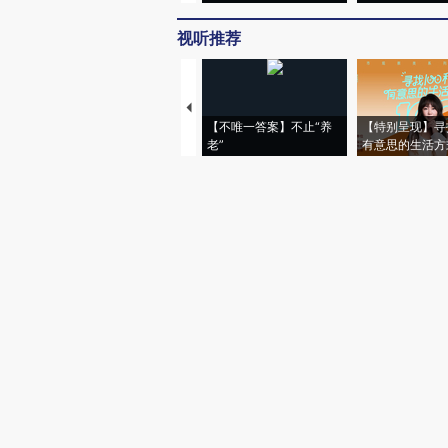
视听推荐
【不唯一答案】不止“养
【特别呈现】寻
老”
有意思的生活方