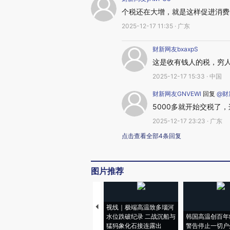
个税还在大增，就是这样促进消费
2025-12-17 11:35 · 广东
财新网友bxaxpS
这是收有钱人的税，穷
2025-12-17 15:33 · 中国
财新网友GNVEWl
回复
@财新
5000多就开始交税了
2025-12-17 23:23 · 广东
点击查看全部4条回复
图片推荐
视线｜极端高温致多瑙河
水位跌破纪录 二战沉船与
韩国高温创百年
猛犸象化石接连露出
警告停止一切户