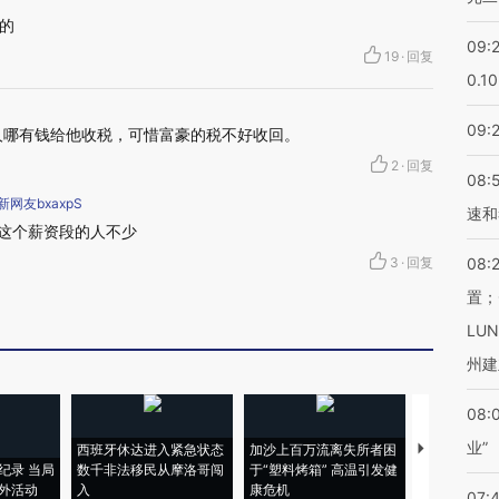
的
09:
19
·
回复
0.1
09:
人哪有钱给他收税，可惜富豪的税不好收回。
2
·
回复
08:
网友bxaxpS
速和
，这个薪资段的人不少
3
·
回复
08:
置；
LU
州建
08:
业”
西班牙休达进入紧急状态
加沙上百万流离失所者困
视线｜HYR
纪录 当局
数千非法移民从摩洛哥闯
于“塑料烤箱” 高温引发健
术：是什么
外活动
入
康危机
心“花钱找虐
07: