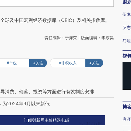
财
伍戈
全球及中国宏观经济数据库（CEIC）及相关指数库。
罗志
责任编辑：于海荣 | 版面编辑：李东昊
易峘
视
#个税
+关注
#非税收入
+关注
引导消费、储蓄、投资等方面进行有效制度安排
 为2024年9月以来新低
博
唐涯
订阅财新网主编精选电邮