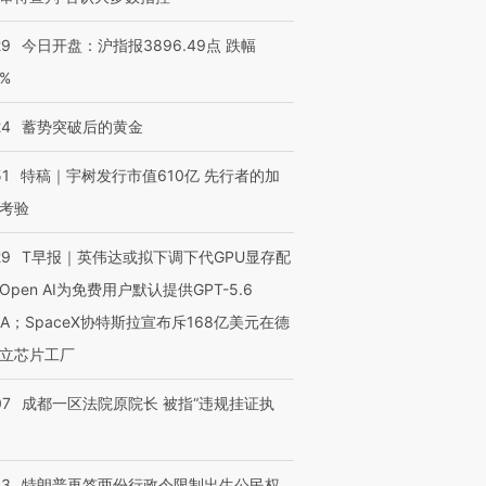
29
今日开盘：沪指报3896.49点 跌幅
0%
24
蓄势突破后的黄金
51
特稿｜宇树发行市值610亿 先行者的加
考验
29
T早报｜英伟达或拟下调下代GPU显存配
Open AI为免费用户默认提供GPT-5.6
NA；SpaceX协特斯拉宣布斥168亿美元在德
立芯片工厂
07
成都一区法院原院长 被指“违规挂证执
OX的吸金
马航飞行员跨国走私7万
视线｜被称为“蟑螂”的印
让中产们甘
粒摇头丸 尿检体内含3种
度Z世代 用街头抗争将教
秘鲁纳斯
”？
毒品
育部长拱下台
13人遇难
43
特朗普再签两份行政令限制出生公民权