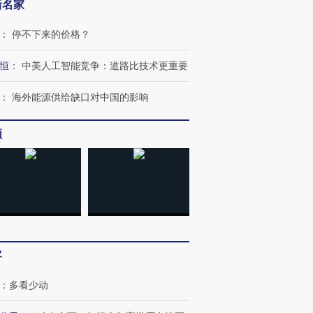
新名家
：
停不下来的价格？
恒
：
中美人工智能竞争：道路比技术更重要
：
海外能源供给缺口对中国的影响
频
客
：
多看少动