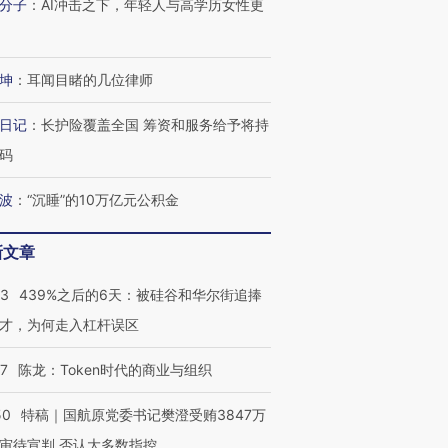
分子
：
AI冲击之下，年轻人与高学历女性更
坤
：
耳闻目睹的几位律师
日记
：
长护险覆盖全国 筹资和服务给予将持
码
波
：
“沉睡”的10万亿元公积金
新文章
53
439%之后的6天：被硅谷和华尔街追捧
才，为何走入杠杆误区
07
陈龙：Token时代的商业与组织
50
特稿｜国航原党委书记樊澄受贿3847万
审待宣判 否认大多数指控