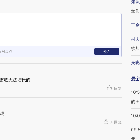
知识
受伤
丁金
村夫
续加
新网观点
发布
吴晓
最
财收无法增长的
·
回复
10:
的天
艰
10:
3
·
回复
09:
元二