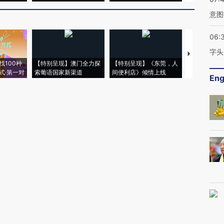
意图
06:
字头
【推广】走
找100种
【特别呈现】澳门全力探
【特别呈现】《东莞，人
会，让数智科
式·第一对
索葡语国家新渠道
间便利店》倾情上线
业
Eng