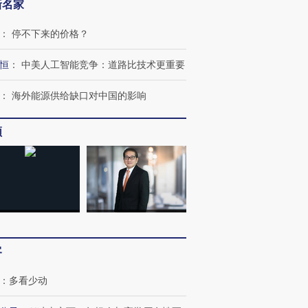
新名家
：
停不下来的价格？
恒
：
中美人工智能竞争：道路比技术更重要
：
海外能源供给缺口对中国的影响
频
客
：
多看少动