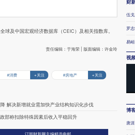
财
伍戈
罗志
全球及中国宏观经济数据库（CEIC）及相关指数库。
易峘
责任编辑：于海荣 | 版面编辑：许金玲
视
#消费
+关注
#房地产
+关注
降 解决新增就业需加快产业结构知识化步伐
博
 财政部称扣除特殊因素后收入平稳回升
唐涯
订阅财新网主编精选电邮