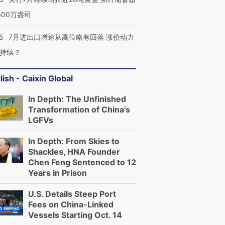
600万盎司
5
7月进出口增速从高位略有回落 涨价动力
持续？
lish - Caixin Global
In Depth: The Unfinished
Transformation of China’s
LGFVs
In Depth: From Skies to
Shackles, HNA Founder
Chen Feng Sentenced to 12
Years in Prison
U.S. Details Steep Port
Fees on China-Linked
Vessels Starting Oct. 14