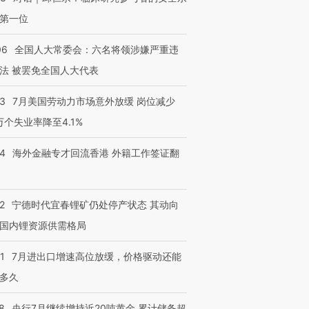
第一位
06
全国人大常委会：六名将领涉嫌严重违
法 被罢免全国人大代表
43
7月美国劳动力市场意外放缓 岗位减少
3万个失业率降至4.1%
14
海外金融专才回流香港 外籍工作签证翻
2
宁德时代宜春锂矿仍处停产状态 其动向
国内锂资源供需格局
1
7月进出口增速高位放缓，价格驱动还能
多久
8
央行7月继续增持近20吨黄金 累计储备超