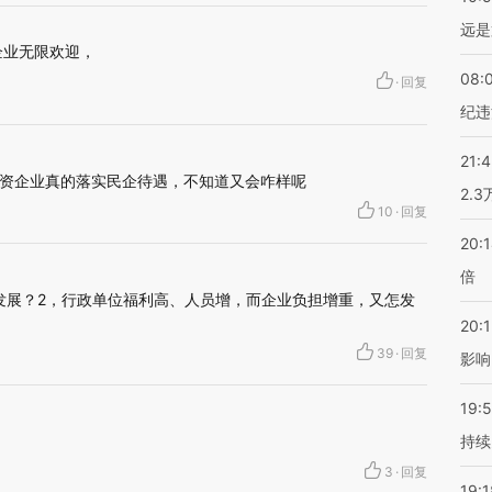
远是
企业无限欢迎，
08:
·
回复
纪违
21:
外资企业真的落实民企待遇，不知道又会咋样呢
2.
10
·
回复
20:
倍
发展？2，行政单位福利高、人员增，而企业负担增重，又怎发
20:1
39
·
回复
影响
19:5
持续
3
·
回复
19:1