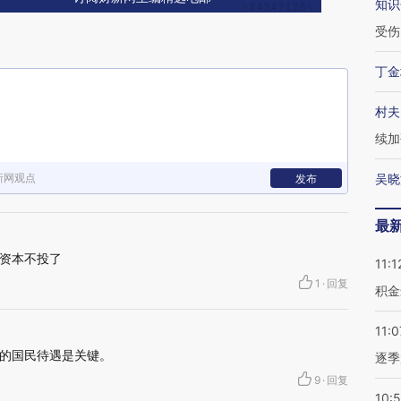
知识
受伤
丁金
村夫
续加
新网观点
吴晓
发布
最
资本不投了
11:1
1
·
回复
积金
11:0
的国民待遇是关键。
逐季
9
·
回复
10: