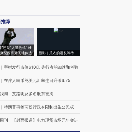
辑推荐
侵”还是“人道危机” 难
撕裂西班牙飞地休达
显影｜瓜农的漫长等待
｜
宇树发行市值610亿 先行者的加速和考验
｜
在岸人民币兑美元汇率连日升破6.75
我闻
｜
艾路明及多名股东被拘
｜
特朗普再签两份行政令限制出生公民权
周刊
｜
【封面报道】电力现货市场元年突进