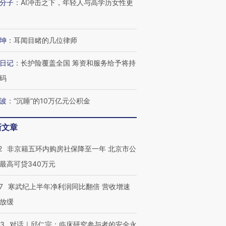
分子
：
AI冲击之下，年轻人与高学历女性更
坤
：
耳闻目睹的几位律师
日记
：
长护险覆盖全国 筹资和服务给予将持
码
波
：
“沉睡”的10万亿元公积金
新文章
2
非京籍五环内购房社保降至一年 北京市公
最高可贷340万元
7
寒武纪上半年净利润同比翻倍 营收增速
放缓
53
对话｜邱仁宗：临床研究参与者的安全永