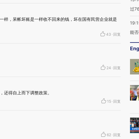
过7
一样，呆帐坏账是一样收不回来的钱，坏在国有民营企业就是
19:1
能否
43
·
回复
Eng
24
·
回复
，还得自上而下调整政策。
15
·
回复
62
·
回复