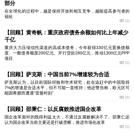
部分
在全球化的过程中，越是保持开放和相互竞争，越能提高参与者的
福祉
(
0
)
【回顾】黄奇帆：重庆政府债务余额如何比上年减少
千亿
重庆大力压缩信托渠道的高成本债务，今年获得330亿元置换债额
度、一般债券额度200亿元、开行贷款280亿元，推动1300亿元PPP
项目
(
0
)
【回顾】萨克斯：中国当前7%增速较为合适
萨克斯认为，以目前国际经验和学术研究，处在追赶中的中国取得
7%的增速是合适水平，但不可能一直维持；他还警告称，欧元区可
能因希腊而遭遇“雷曼时刻”
(
0
)
【回顾】邵秉仁：以反腐败推进国企改革
国企改革面对的既得利益太大，不通过反腐败解决不了。邵秉仁还
认为国企改革当前主要还是打破垄断，推进市场化改革
(
0
)