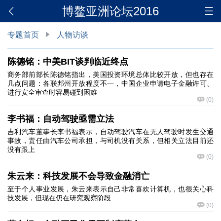
博鳌亚洲论坛2016
专题首页
人物访谈
陈德铭：中美BIT谈判临近终点
商务部前部长陈德铭指出，美国投资环境总体比较开放，但也存在
几点问题：各联邦州开放程度不一，中国企业申请电子金融许可、
进行安全审查时容易碰到困难
(
0
)
李书福：自动驾驶亟需立法
吉利汽车董事长李书福表示，自动驾驶汽车在无人驾驶时发生交通
事故，责任由汽车公司承担，与司机没有关系，但相关立法目前还
没有跟上
(
0
)
朱云来：科技发展不会导致金融消亡
至于个人事业发展，朱云来表示自己非常喜欢计算机，也很关心科
技发展，但现在仍在研究观察阶段
(
0
)