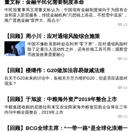
董文标：金融平民化需要制度革命
中民投董事局主席董文标认为，中国现有金融制度倾向于为国有企
业和富人阶层服务，传统金融机构“只想锦上添花，不想雪中送炭”，
推广普惠金融“雷声大、雨点小”
(
0
)
【回顾】周小川：应对通缩风险综合施策
中国不像欧美那样处在利率“零下界”，应对通缩风险时
除了定量注入流动性之外，还有价格工具可用；观察货
币政策效果需要耐心
(
0
)
【回顾】楼继伟：G20做加法容易做减法难
在关于G20未来的讨论中，各相关方尽力维护G20，但是否应该面对
现实？
(
0
)
【回顾】于旭波：中粮海外资产2019年整合上市
中粮集团收购的尼德拉和来宝农业两家海外粮食贸易企业将在三年
内与中粮全面整合，2019年上市
(
0
)
【回顾】BCG全球主席：“一带一路”是全球化浪潮一