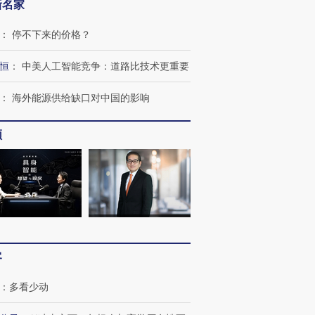
新名家
：
停不下来的价格？
恒
：
中美人工智能竞争：道路比技术更重要
：
海外能源供给缺口对中国的影响
频
跨国走私7万
视线｜被称为“蟑螂”的印
视线｜“入侵”还是“人道危
检体内含3种
度Z世代 用街头抗争将教
机”？难民潮撕裂西班牙
秘鲁纳斯
育部长拱下台
飞地休达
13人遇难
客
进第四届链博
【商旅对话】华住集团
：
多看少动
技“链”接产
【特别呈现】寻找100种
CFO：不靠规模取胜，华
【特别呈
有意思的生活方式·第三对
住三大增长引擎是什么？
有意思的