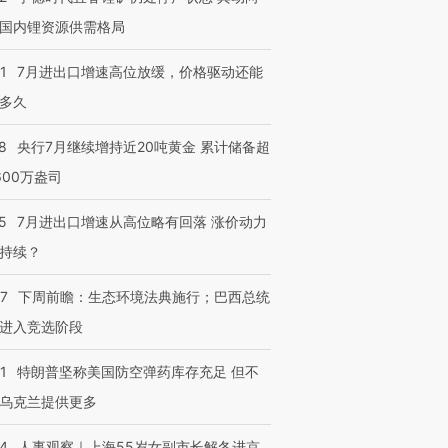
国内锂资源供需格局
1
7月进出口增速高位放缓，价格驱动还能
多久
8
央行7月继续增持近20吨黄金 累计储备超
600万盎司
5
7月进出口增速从高位略有回落 涨价动力
持续？
07
下周前瞻：生态环境法典施行；巴西总统
进入竞选阶段
1
特朗普坚称美国防空弹药库存充足 但不
乌克兰提供更多
24
人事观察｜上海55岁女副市长解冬进京