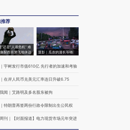
辑推荐
侵”还是“人道危机” 难
撕裂西班牙飞地休达
显影｜瓜农的漫长等待
｜
宇树发行市值610亿 先行者的加速和考验
｜
在岸人民币兑美元汇率连日升破6.75
我闻
｜
艾路明及多名股东被拘
｜
特朗普再签两份行政令限制出生公民权
周刊
｜
【封面报道】电力现货市场元年突进