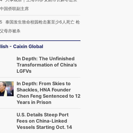
中国侨联副主席
45
泰国发生致命校园枪击案至少6人死亡 枪
父母亦被杀
lish - Caixin Global
In Depth: The Unfinished
Transformation of China’s
LGFVs
In Depth: From Skies to
Shackles, HNA Founder
Chen Feng Sentenced to 12
Years in Prison
U.S. Details Steep Port
Fees on China-Linked
Vessels Starting Oct. 14