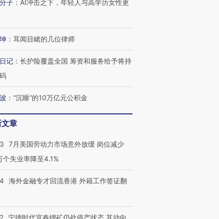
分子
：
AI冲击之下，年轻人与高学历女性更
坤
：
耳闻目睹的几位律师
日记
：
长护险覆盖全国 筹资和服务给予将持
码
波
：
“沉睡”的10万亿元公积金
新文章
43
7月美国劳动力市场意外放缓 岗位减少
3万个失业率降至4.1%
14
海外金融专才回流香港 外籍工作签证翻
2
宁德时代宜春锂矿仍处停产状态 其动向