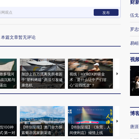
财
新网观点
发布
伍戈
罗志
本篇文章暂无评论
易峘
视
致多瑙河
加沙上百万流离失所者困
视线｜HYROX的吸金
马航飞行员
二战沉船与
于“塑料烤箱” 高温引发健
术：是什么让中产们甘
粒摇头丸 尿
露出
康危机
心“花钱找虐”？
毒品
博
【推广】走
唐涯
找100种
【特别呈现】澳门全力探
【特别呈现】《东莞，人
会，让数智科
式·第一对
索葡语国家新渠道
间便利店》倾情上线
业