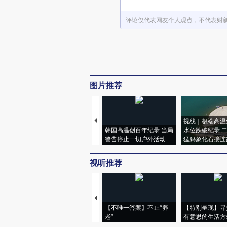
评论仅代表网友个人观点，不代表财
图片推荐
视线｜极端高温
韩国高温创百年纪录 当局
水位跌破纪录 
警告停止一切户外活动
猛犸象化石接连
视听推荐
【不唯一答案】不止“养
【特别呈现】寻
老”
有意思的生活方