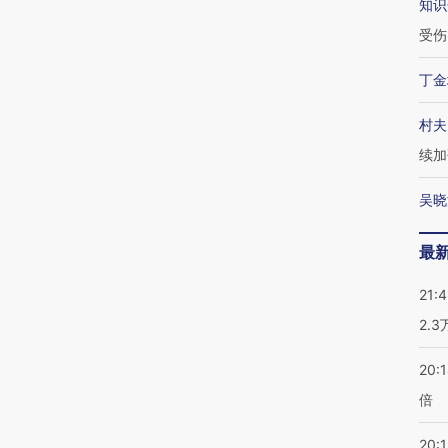
知识
受伤
丁金
村夫
续加
吴晓
最
21:
2.
20:
倍
20:1