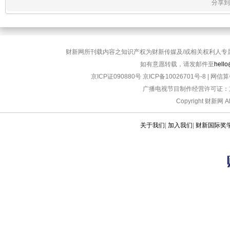
分享到
财新网所刊载内容之知识产权为财新传媒及/或相关权利人专
如有意愿转载，请发邮件至
hello
京ICP证090880号
京ICP备10026701号-8
|
网信算备
广播电视节目制作经营许可证：京
Copyright 财新网 
关于我们
|
加入我们
|
财新国际奖