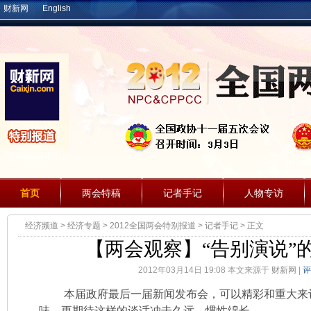
财新网
English
首页
两会特稿
记者手记
人物专访
经济频道
>
经济专题
>
2012全国两会特别报道
>
记者手记
> 正文
【两会观察】“告别演说”
2012年03月14日 19:08 本文来源于
财新网
|
评
本届政府最后一届新闻发布会，可以精彩和重大来
味，更期待这样的谈话冲击久远，惯性绵长