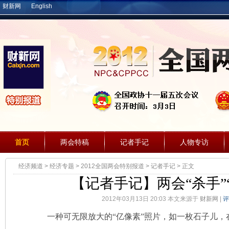
财新网
English
首页
两会特稿
记者手记
人物专访
经济频道
>
经济专题
>
2012全国两会特别报道
>
记者手记
> 正文
【记者手记】两会“杀手”
2012年03月13日 20:03 本文来源于
财新网
|
评
一种可无限放大的“亿像素”照片，如一枚石子儿，在