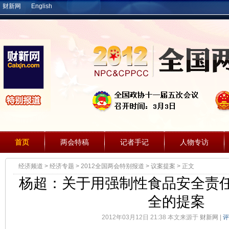
财新网
English
首页
两会特稿
记者手记
人物专访
经济频道
>
经济专题
>
2012全国两会特别报道
>
议案提案
> 正文
杨超：关于用强制性食品安全责
全的提案
2012年03月12日 21:38 本文来源于
财新网
|
评