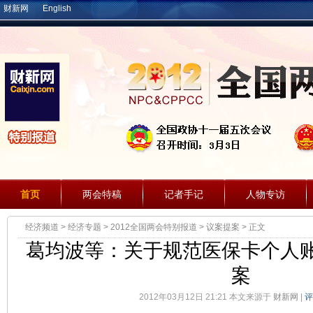
财新网
English
首页
两会特稿
记者手记
人物专访
经济频道
>
经济专题
>
2012全国两会特别报道
>
议案提案
> 正文
葛均波等：关于规范医保卡个人
案
2012年03月12日 21:21 本文来源于
财新网
|
评