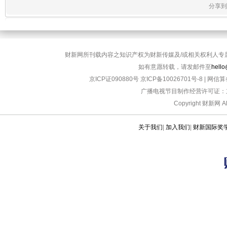
分享到
财新网所刊载内容之知识产权为财新传媒及/或相关权利人专
如有意愿转载，请发邮件至
hello
京ICP证090880号
京ICP备10026701号-8
|
网信算备
广播电视节目制作经营许可证：京
Copyright 财新网 
关于我们
|
加入我们
|
财新国际奖