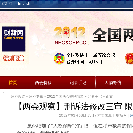
财新网
English
首页
两会特稿
记者手记
人物专访
经济频道
>
经济专题
>
2012全国两会特别报道
>
记者手记
> 正文
【两会观察】刑诉法修改三审 
2012年03月08日 13:17 本文来源于
财新网
|
评
虽然增加了“人权保障”的字眼，但在呼声极高的保
面的内容，进步仍然不够