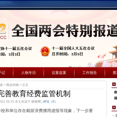
手记
人物专访
议案提案
工作报告
图
报道
>
两会特稿
> 正文
完善教育经费监管机制
国
08日 09:18 本文来源于
财新网
|
评论（
0
）
校和单位存在截留浪费挪用虚报等现象，下一步要