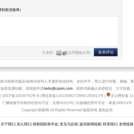
博和新浪微博）
分享到：
(点亮图标分享)
权为财新传媒及/或相关权利人专属所有或持有。未经许可，禁止进行转载、摘编、
如有意愿转载，请发邮件至
hello@caixin.com
，获得书面确认及授权后，方可转载。
号
京ICP备10026701号-8
|
网信算备110105862729401250013号
|
京公网安备 110
广播电视节目制作经营许可证：京第01015号
|
出版物经营许可证：第直100013号
Copyright 财新网 All Rights Reserved 版权所有 复制必究
关于我们
|
加入我们
|
财新国际奖学金
|
意见与反馈
|
提供新闻线索
|
联系我们
|
友情链接