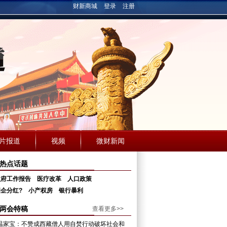
财新商城
登录
注册
片报道
视频
微财新闻
热点话题
政府工作报告
医疗改革
人口政策
企分红?
小产权房
银行暴利
两会特稿
查看更多>>
温家宝：不赞成西藏僧人用自焚行动破坏社会和