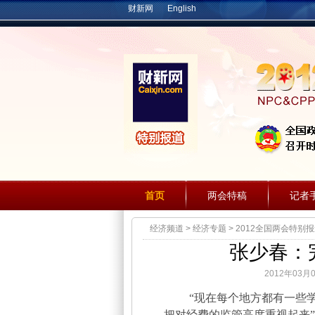
财新网
English
首页
两会特稿
记者
经济频道
>
经济专题
>
2012全国两会特别
张少春：
2012年03月
“现在每个地方都有一些学
把对经费的监管高度重视起来”