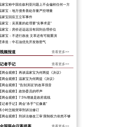
谐
温家宝称中国在叙利亚问题上不会偏袒任何一方
温家宝：地方债务善处存量严控增量
温家宝回应王立军事件
温家宝：吴英案的处理要“实事求是”
温家宝：房价还远远没有回到合理价位
温家宝：不进行政改 文革还有可能重演
贾承造：中石油优先开发致密气
视频报道
查看更多>>
记者手记
查看更多>>
【两会观察】再谈温家宝为何两提《决议》
【两会观察】温家宝为何两提《决议》
【两会观察】“告别演说”的改革强音
【两会观察】政协委员的呼声
【两会观察】7.5%增速是政府底线
【记者手记】两会“杀手”“亿像素”
两小时怎能突审刑诉法修订
【两会观察】刑诉法修改三审 限制权力依然不够
全国两会议案提案
查看更多>>