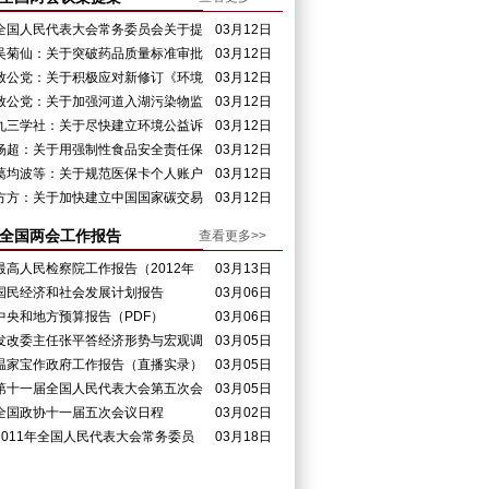
全国人民代表大会常务委员会关于提
03月12日
请审议《中华人民共和国刑事诉讼法修正案（草
吴菊仙：关于突破药品质量标准审批
03月12日
案）》的议案
管理体制，加快已上市药品质量标准提高的审批
致公党：关于积极应对新修订《环境
03月12日
进度和质量的提案
空气质量标准》的提案
致公党：关于加强河道入湖污染物监
03月12日
测网络及检测能力建设，保障湖泊生态健康的提
九三学社：关于尽快建立环境公益诉
03月12日
案
讼制度的提案
杨超：关于用强制性食品安全责任保
03月12日
险推动食品安全的提案
葛均波等：关于规范医保卡个人账户
03月12日
资金使用的提案
方方：关于加快建立中国国家碳交易
03月12日
市场的再次提案（PDF）
全国两会工作报告
查看更多>>
最高人民检察院工作报告（2012年
03月13日
03月11日）
国民经济和社会发展计划报告
03月06日
（PDF）
中央和地方预算报告（PDF）
03月06日
发改委主任张平答经济形势与宏观调
03月05日
控（直播实录）
温家宝作政府工作报告（直播实录）
03月05日
第十一届全国人民代表大会第五次会
03月05日
议议程
全国政协十一届五次会议日程
03月02日
2011年全国人民代表大会常务委员
03月18日
会工作报告（全文）