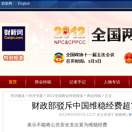
财新网
English
首页
两会特稿
记者手记
人物专访
经济频道
>
经济专题
>
2012全国两会特别报道
>
两会特稿
> 正文
财政部驳斥中国维稳经费超7
2012年03月07日 13:27 本文来源于
财新网
|
评
表示不能将公共安全支出算为维稳经费