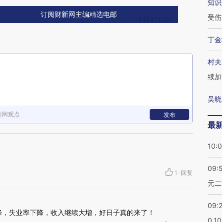
知识
订阅财新网主编精选电邮
受伤
丁金
村夫
续加
吴晓
新网观点
发布
最
10:
09:
1
·
回复
元二
09:
微降，失业率下降，收入继续大增，好日子真的来了！
0.1