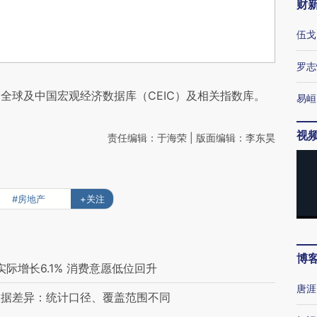
财
伍戈
罗志
全球及中国宏观经济数据库（CEIC）及相关指数库。
易峘
视
责任编辑：于海荣 | 版面编辑：李东昊
#房地产
+关注
博
际增长6.1% 消费意愿低位回升
唐涯
数据差异：统计口径、覆盖范围不同