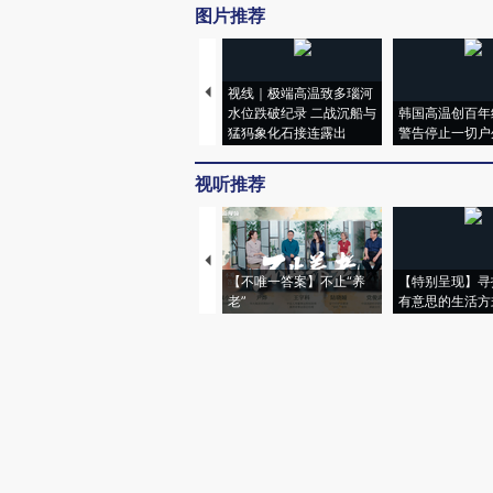
图片推荐
视线｜极端高温致多瑙河
水位跌破纪录 二战沉船与
韩国高温创百年
猛犸象化石接连露出
警告停止一切户
视听推荐
【不唯一答案】不止“养
【特别呈现】寻
老”
有意思的生活方