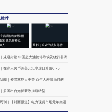
辑推荐
宜昌局部短时降雨
8毫米 紧急转移近
00人
显影｜瓜农的漫长等待
｜
规避封锁 中国超大油轮停靠埃及绕行非洲
｜
在岸人民币兑美元汇率连日升破6.75
我闻
｜
资管掌舵人更替 百年人寿僵局何解
｜
多国出台光伏新政加速转型
周刊
｜
【封面报道】电力现货市场元年突进