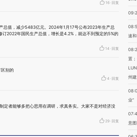
16
·
回复
09:
08:
生产总值，减少5483亿元。2024年1月17号公布2023年生产总
不修订2022年国民生产总值，增长是4.2%，就达不到预定的5%的
速和
14
·
回复
08:
置；
LU
有区别的
州建
4
·
回复
08:
业”
制定者能够多把心思用在调研，求真务实。大家不是对经济没
07:
29
·
回复
意图
06: