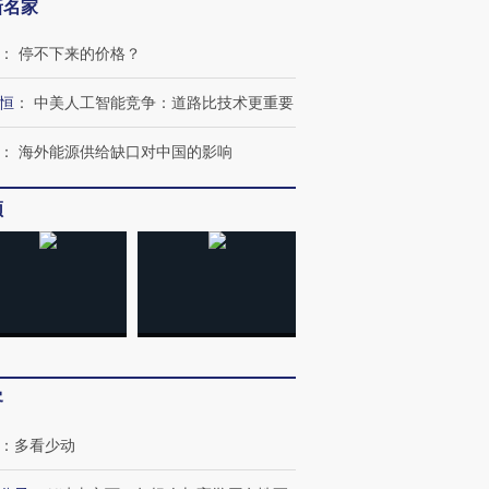
新名家
：
停不下来的价格？
恒
：
中美人工智能竞争：道路比技术更重要
：
海外能源供给缺口对中国的影响
频
客
：
多看少动