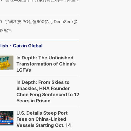
0
宇树科技IPO估值600亿元 DeepSeek参
OX的吸金
马航飞行员跨国走私7万
视线｜被称为“蟑螂”的印
让中产们甘
略配售
粒摇头丸 尿检体内含3种
度Z世代 用街头抗争将教
秘鲁纳斯
”？
毒品
育部长拱下台
13人遇难
lish - Caixin Global
In Depth: The Unfinished
Transformation of China’s
LGFVs
进第四届链博
【商旅对话】华住集团
技“链”接产
【特别呈现】寻找100种
CFO：不靠规模取胜，华
【特别呈
有意思的生活方式·第三对
住三大增长引擎是什么？
有意思的
In Depth: From Skies to
Shackles, HNA Founder
Chen Feng Sentenced to 12
Years in Prison
U.S. Details Steep Port
Fees on China-Linked
Vessels Starting Oct. 14