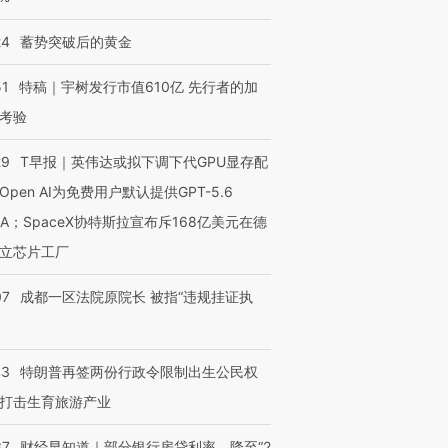
24
蓄势突破后的黄金
51
特稿｜宇树发行市值610亿 先行者的加
考验
29
T早报｜英伟达或拟下调下代GPU显存配
Open AI为免费用户默认提供GPT-5.6
NA；SpaceX协特斯拉宣布斥168亿美元在德
立芯片工厂
07
成都一区法院原院长 被指“违规挂证执
43
特朗普再签两份行政令限制出生公民权
打击生育旅游产业
37
财经早知道｜部分银行房贷利率，降至“2