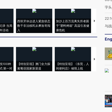
字头
22:1
西班牙休达进入紧急状态
加沙上百万流离失所者困
视线｜HYR
纪录 当局
数千非法移民从摩洛哥闯
于“塑料烤箱” 高温引发健
术：是什么
与战
外活动
入
康危机
心“花钱找虐
Eng
【推广】走
找100种
【特别呈现】澳门全力探
【特别呈现】《东莞，人
会，让数智科
式·第一对
索葡语国家新渠道
间便利店》倾情上线
业