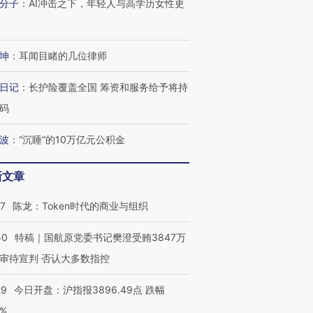
分子
：
AI冲击之下，年轻人与高学历女性更
坤
：
耳闻目睹的几位律师
日记
：
长护险覆盖全国 筹资和服务给予将持
码
波
：
“沉睡”的10万亿元公积金
新文章
07
陈龙：Token时代的商业与组织
50
特稿｜国航原党委书记樊澄受贿3847万
审待宣判 否认大多数指控
29
今日开盘：沪指报3896.49点 跌幅
0%