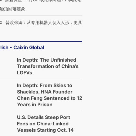
触顶回落迹象
00
普渡张涛：从专用机器人切入人形，更具
lish - Caixin Global
In Depth: The Unfinished
Transformation of China’s
LGFVs
In Depth: From Skies to
Shackles, HNA Founder
Chen Feng Sentenced to 12
Years in Prison
U.S. Details Steep Port
Fees on China-Linked
Vessels Starting Oct. 14