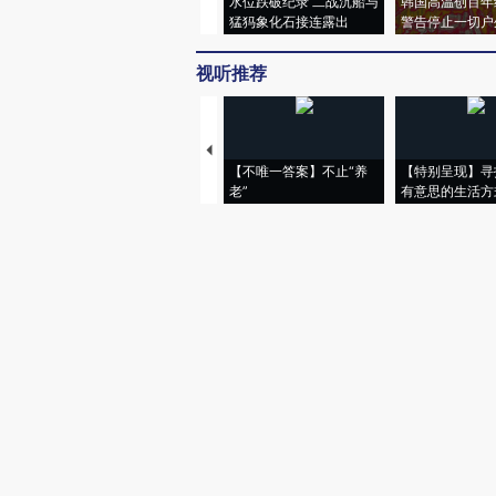
水位跌破纪录 二战沉船与
韩国高温创百年
猛犸象化石接连露出
警告停止一切户
视听推荐
【不唯一答案】不止“养
【特别呈现】寻
老”
有意思的生活方