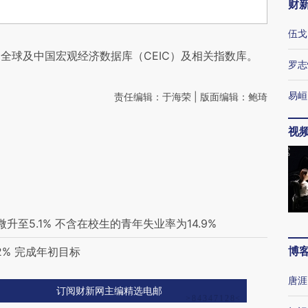
财
伍戈
全球及中国宏观经济数据库（CEIC）及相关指数库。
罗志
易峘
责任编辑：于海荣 | 版面编辑：鲍琦
视
升至5.1% 不含在校生的青年失业率为14.9%
博
2% 完成年初目标
唐涯
订阅财新网主编精选电邮