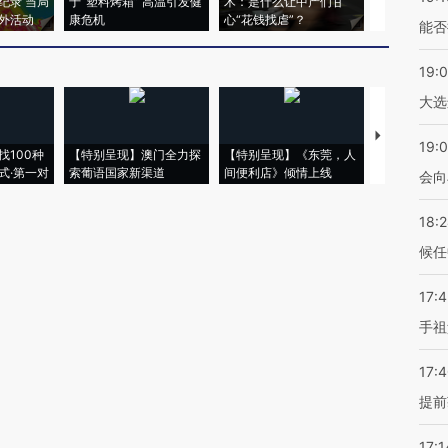
纪录 当局
于“塑料烤箱” 高温引发健
术：是什么让中产们甘
粒摇头丸 尿
外活动
康危机
心“花钱找虐”？
毒品
能否
19:
大选
【推广】走
19:0
找100种
【特别呈现】澳门全力探
【特别呈现】《东莞，人
会，让数智科
式·第一对
索葡语国家新渠道
间便利店》倾情上线
业
会向
18:
候任
17:
手祖
17:
提前
17:1