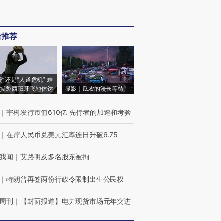
辑推荐
侵”还是“人道危机” 难
撕裂西班牙飞地休达
显影｜瓜农的漫长等待
｜
宇树发行市值610亿 先行者的加速和考验
｜
在岸人民币兑美元汇率连日升破6.75
我闻
｜
艾路明及多名股东被拘
｜
特朗普再签两份行政令限制出生公民权
周刊
｜
【封面报道】电力现货市场元年突进