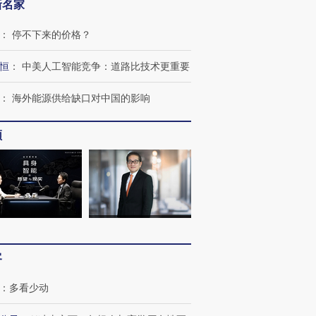
新名家
：
停不下来的价格？
恒
：
中美人工智能竞争：道路比技术更重要
：
海外能源供给缺口对中国的影响
频
客
：
多看少动