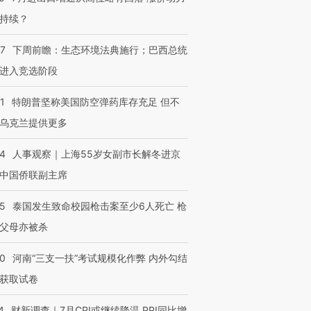
检体内含3种
度Z世代 用街头抗争将教
机”？难民潮撕裂西班牙
秘鲁纳斯
育部长拱下台
飞地休达
13人遇难
持续？
07
下周前瞻：生态环境法典施行；巴西总统
进入竞选阶段
进第四届链博
【商旅对话】华住集团
1
特朗普坚称美国防空弹药库存充足 但不
技“链”接产
【特别呈现】寻找100种
CFO：不靠规模取胜，华
【特别呈
有意思的生活方式·第三对
住三大增长引擎是什么？
有意思的
乌克兰提供更多
24
人事观察｜上海55岁女副市长解冬进京
中国侨联副主席
45
泰国发生致命校园枪击案至少6人死亡 枪
父母亦被杀
40
河南“三支一扶”考试规模化作弊 内外勾结
获取试卷
4
财新调查｜7月CPI或继续降温 PPI同比增