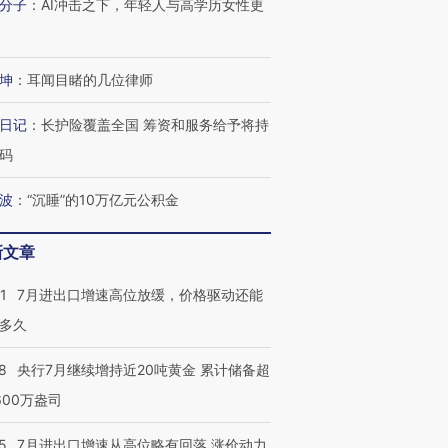
分子
：
AI冲击之下，年轻人与高学历女性更
坤
：
耳闻目睹的几位律师
日记
：
长护险覆盖全国 筹资和服务给予将持
码
波
：
“沉睡”的10万亿元公积金
新文章
1
7月进出口增速高位放缓，价格驱动还能
多久
8
央行7月继续增持近20吨黄金 累计储备超
600万盎司
跨国走私7万
视线｜被称为“蟑螂”的印
视线｜“入侵”还是“人道危
5
7月进出口增速从高位略有回落 涨价动力