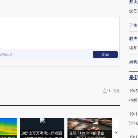
知识
受伤
丁金
村夫
续加
新网观点
发布
吴晓
最
19:5
1
·
回复
持续
19:1
过7
加沙上百万流离失所者困
视线｜HYROX的吸金
马航飞行员
19:1