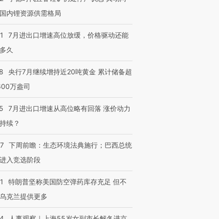
国内锂资源供需格局
1
7月进出口增速高位放缓，价格驱动还能
多久
8
央行7月继续增持近20吨黄金 累计储备超
600万盎司
5
7月进出口增速从高位略有回落 涨价动力
持续？
07
下周前瞻：生态环境法典施行；巴西总统
进入竞选阶段
1
特朗普坚称美国防空弹药库存充足 但不
乌克兰提供更多
24
人事观察｜上海55岁女副市长解冬进京