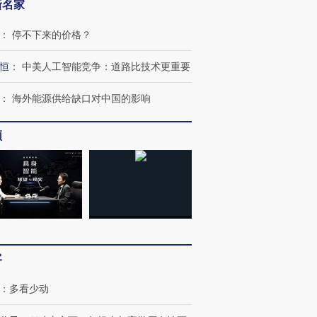
新名家
：
停不下来的价格？
恒
：
中美人工智能竞争：道路比技术更重要
：
海外能源供给缺口对中国的影响
频
客
：
多看少动