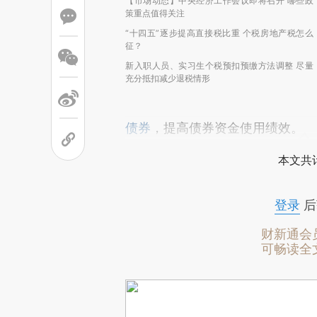
【市场动态】中央经济工作会议即将召开 哪些政
策重点值得关注
“十四五”逐步提高直接税比重 个税房地产税怎么
征？
新入职人员、实习生个税预扣预缴方法调整 尽量
充分抵扣减少退税情形
债券
，提高债券资金使用绩效。
本文共计
登录
后
财新通会
可畅读全