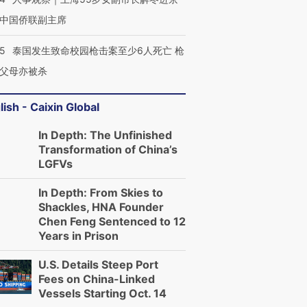
中国侨联副主席
45
泰国发生致命校园枪击案至少6人死亡 枪
父母亦被杀
lish - Caixin Global
In Depth: The Unfinished
Transformation of China’s
LGFVs
In Depth: From Skies to
Shackles, HNA Founder
Chen Feng Sentenced to 12
Years in Prison
U.S. Details Steep Port
Fees on China-Linked
Vessels Starting Oct. 14