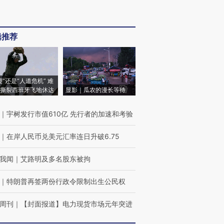
辑推荐
侵”还是“人道危机” 难
撕裂西班牙飞地休达
显影｜瓜农的漫长等待
｜
宇树发行市值610亿 先行者的加速和考验
｜
在岸人民币兑美元汇率连日升破6.75
我闻
｜
艾路明及多名股东被拘
｜
特朗普再签两份行政令限制出生公民权
周刊
｜
【封面报道】电力现货市场元年突进