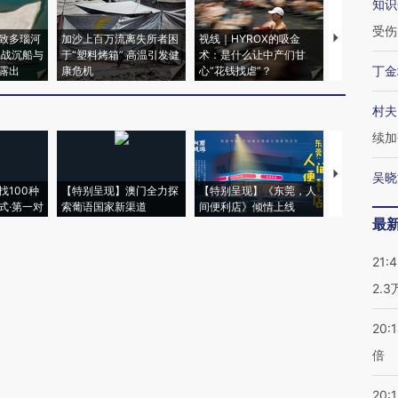
知识
受伤
致多瑙河
加沙上百万流离失所者困
视线｜HYROX的吸金
马航飞行员
二战沉船与
于“塑料烤箱” 高温引发健
术：是什么让中产们甘
粒摇头丸 尿
丁金
露出
康危机
心“花钱找虐”？
毒品
村夫
续加
【推广】走
吴晓
找100种
【特别呈现】澳门全力探
【特别呈现】《东莞，人
会，让数智科
式·第一对
索葡语国家新渠道
间便利店》倾情上线
业
最
21:
2.
20:
倍
20:1