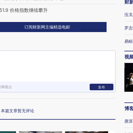
财
1.9 价格指数继续攀升
伍戈
订阅财新网主编精选电邮
罗志
易峘
视
新网观点
发布
博
本篇文章暂无评论
唐涯