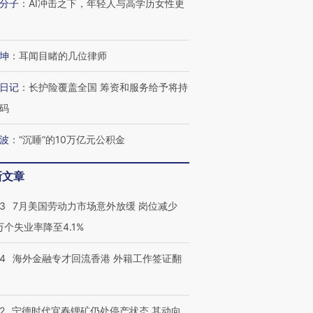
分子
：
AI冲击之下，年轻人与高学历女性更
跨国走私7万
视线｜被称为“蟑螂”的印
视线｜“入侵”还是“人道危
检体内含3种
度Z世代 用街头抗争将教
机”？难民潮撕裂西班牙
秘鲁纳斯
坤
：
耳闻目睹的几位律师
育部长拱下台
飞地休达
13人遇难
日记
：
长护险覆盖全国 筹资和服务给予将持
码
进第四届链博
【商旅对话】华住集团
波
：
“沉睡”的10万亿元公积金
技“链”接产
【特别呈现】寻找100种
CFO：不靠规模取胜，华
【特别呈
有意思的生活方式·第三对
住三大增长引擎是什么？
有意思的
新文章
43
7月美国劳动力市场意外放缓 岗位减少
3万个失业率降至4.1%
14
海外金融专才回流香港 外籍工作签证翻
2
宁德时代宜春锂矿仍处停产状态 其动向