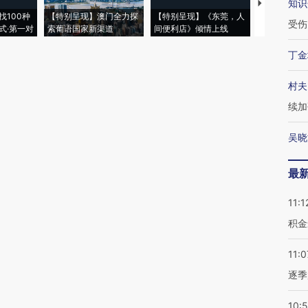
知识
【推广】走
找100种
【特别呈现】澳门全力探
【特别呈现】《东莞，人
会，让数智科
受伤
式·第一对
索葡语国家新渠道
间便利店》倾情上线
业
丁金
村夫
续加
吴晓
最
11:1
积金
11:0
逐季
10: