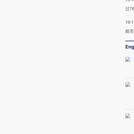
过7
19:1
能否
Eng