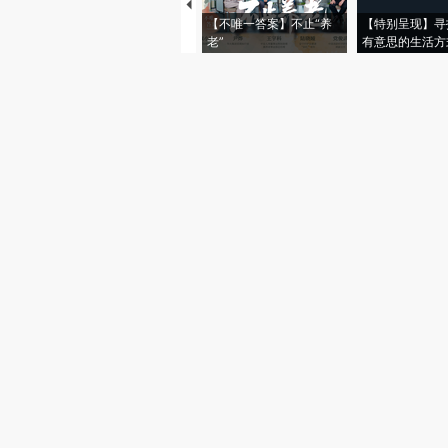
【不唯一答案】不止“养
【特别呈现】寻
老”
有意思的生活方