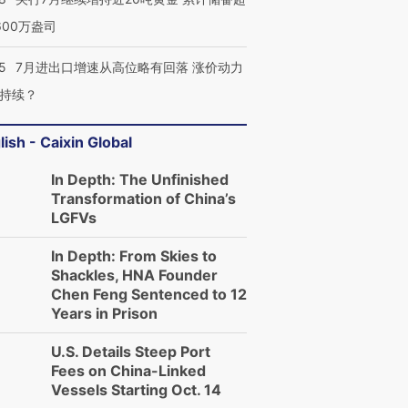
600万盎司
5
7月进出口增速从高位略有回落 涨价动力
持续？
lish - Caixin Global
In Depth: The Unfinished
Transformation of China’s
LGFVs
In Depth: From Skies to
Shackles, HNA Founder
Chen Feng Sentenced to 12
Years in Prison
U.S. Details Steep Port
Fees on China-Linked
Vessels Starting Oct. 14