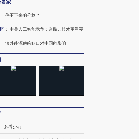
新名家
：
停不下来的价格？
恒
：
中美人工智能竞争：道路比技术更重要
：
海外能源供给缺口对中国的影响
频
跨国走私7万
视线｜被称为“蟑螂”的印
视线｜“入侵”还是“人道危
检体内含3种
度Z世代 用街头抗争将教
机”？难民潮撕裂西班牙
秘鲁纳斯
育部长拱下台
飞地休达
13人遇难
客
：
多看少动