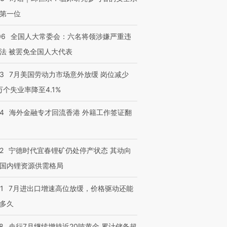
第一位
06
全国人大常委会：六名将领涉嫌严重违
法 被罢免全国人大代表
43
7月美国劳动力市场意外放缓 岗位减少
3万个失业率降至4.1%
14
海外金融专才回流香港 外籍工作签证翻
2
宁德时代宜春锂矿仍处停产状态 其动向
国内锂资源供需格局
1
7月进出口增速高位放缓，价格驱动还能
多久
8
央行7月继续增持近20吨黄金 累计储备超