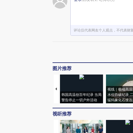
评论仅代表网友个人观点，不代表财
图片推荐
视线｜极端高温
韩国高温创百年纪录 当局
水位跌破纪录 
警告停止一切户外活动
猛犸象化石接连
视听推荐