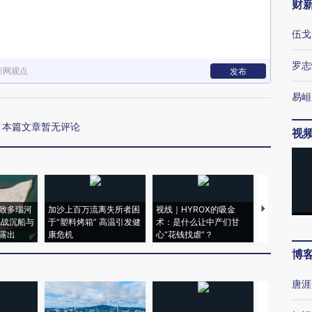
财
伍戈
罗志
新网观点
发布
易峘
本篇文章暂无评论
视
致多瑙河
加沙上百万流离失所者困
视线｜HYROX的吸金
马航飞行员
二战沉船与
于“塑料烤箱” 高温引发健
术：是什么让中产们甘
粒摇头丸 尿
露出
康危机
心“花钱找虐”？
毒品
博
唐涯