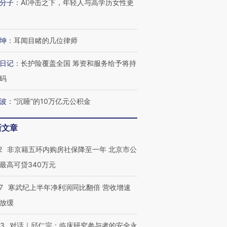
分子
：
AI冲击之下，年轻人与高学历女性更
进第四届链博
【商旅对话】华住集团
技“链”接产
【特别呈现】寻找100种
CFO：不靠规模取胜，华
【特别呈
有意思的生活方式·第三对
住三大增长引擎是什么？
有意思的
坤
：
耳闻目睹的几位律师
日记
：
长护险覆盖全国 筹资和服务给予将持
码
波
：
“沉睡”的10万亿元公积金
新文章
2
非京籍五环内购房社保降至一年 北京市公
最高可贷340万元
7
寒武纪上半年净利润同比翻倍 营收增速
放缓
53
对话｜邱仁宗：临床研究参与者的安全永