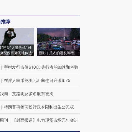
辑推荐
侵”还是“人道危机” 难
撕裂西班牙飞地休达
显影｜瓜农的漫长等待
｜
宇树发行市值610亿 先行者的加速和考验
｜
在岸人民币兑美元汇率连日升破6.75
我闻
｜
艾路明及多名股东被拘
｜
特朗普再签两份行政令限制出生公民权
周刊
｜
【封面报道】电力现货市场元年突进