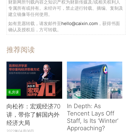
财新网所刊载内容之知识产权为财新传媒及/或相关权利人
专属所有或持有。未经许可，禁止进行转载、摘编、复制及
建立镜像等任何使用。
如有意愿转载，请发邮件至
hello@caixin.com
，获得书面
确认及授权后，方可转载。
推荐阅读
私房课
In Depth: As
向松祚：宏观经济70
Tencent Lays Off
讲，带你了解国内外
Staff, Is Its ‘Winter’
经济大局
Approaching?
2022年04月06日