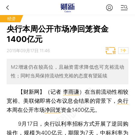
经济
央行本周公开市场净回笼资金
1400亿元
2015年09月17日 11:46
T中
M2增速仍在较高位，且融资需求降低也可充裕流动
性；同时当局保持流动性充裕的态度有望延续
【财新网】（记者
李雨谦
）
在当前流动性相较
宽裕、美联储即将公布议息会结果的背景下，
央行
本周在公开市场
净回笼
资金1400亿元。
9月17日，央行以利率招标方式开展了逆回购
操作，规模为400亿元，期限为7天，中标利率为