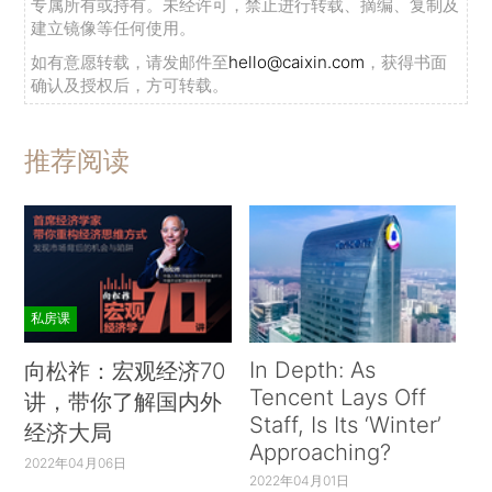
专属所有或持有。未经许可，禁止进行转载、摘编、复制及
建立镜像等任何使用。
如有意愿转载，请发邮件至
hello@caixin.com
，获得书面
确认及授权后，方可转载。
推荐阅读
私房课
In Depth: As
向松祚：宏观经济70
Tencent Lays Off
讲，带你了解国内外
Staff, Is Its ‘Winter’
经济大局
Approaching?
2022年04月06日
2022年04月01日