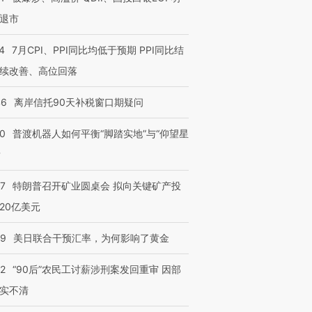
退市
4
7月CPI、PPI同比均低于预期 PPI同比结
续改善、高位回落
46
离岸信托90天补税窗口期疑问
00
普渡机器人如何平衡“脚踏实地”与“仰望星
？
57
特朗普召开矿业圆桌会 拟向关键矿产投
20亿美元
09
美日联合干预汇率，为何影响了黄金
32
“90后”农民工讨薪涉刑案发回重审 因部
实不清