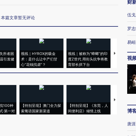
财
伍戈
本篇文章暂无评论
罗志
易峘
失所者困
视线｜HYROX的吸金
视线｜被称为“蟑螂”的印
视线｜“入侵
视
高温引发健
术：是什么让中产们甘
度Z世代 用街头抗争将教
机”？难民潮
心“花钱找虐”？
育部长拱下台
飞地休达
【推广】走
找100种
【特别呈现】澳门全力探
【特别呈现】《东莞，人
会，让数智科
博
式·第一对
索葡语国家新渠道
间便利店》倾情上线
业
唐涯