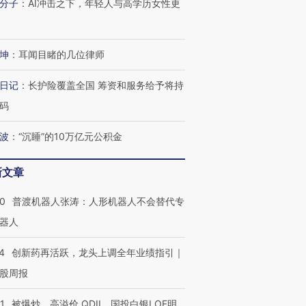
分子
：
AI冲击之下，年轻人与高学历女性更
坤
：
耳闻目睹的几位律师
日记
：
长护险覆盖全国 筹资和服务给予将持
码
波
：
“沉睡”的10万亿元公积金
新文章
00
普渡机器人张涛：人形机器人不会替代专
器人
4
创新药再活跃，龙头上调全年业绩指引｜
股周报
1
被爆炒、高溢价 QDII、国投白银LOF明