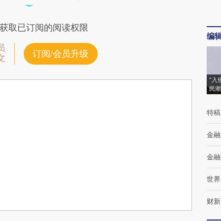
获取已订阅的阅读权限
编
员
订阅/会员升级
文
“入
民潮
特稿
金融
金融
世界
财新