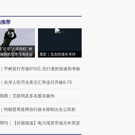
辑推荐
侵”还是“人道危机” 难
撕裂西班牙飞地休达
显影｜瓜农的漫长等待
｜
宇树发行市值610亿 先行者的加速和考验
｜
在岸人民币兑美元汇率连日升破6.75
我闻
｜
艾路明及多名股东被拘
｜
特朗普再签两份行政令限制出生公民权
周刊
｜
【封面报道】电力现货市场元年突进