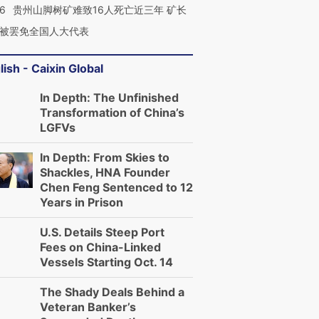
36
贵州山脚树矿难致16人死亡近三年 矿长
被罢免全国人大代表
lish - Caixin Global
In Depth: The Unfinished
Transformation of China’s
LGFVs
In Depth: From Skies to
Shackles, HNA Founder
Chen Feng Sentenced to 12
Years in Prison
U.S. Details Steep Port
Fees on China-Linked
Vessels Starting Oct. 14
The Shady Deals Behind a
Veteran Banker’s