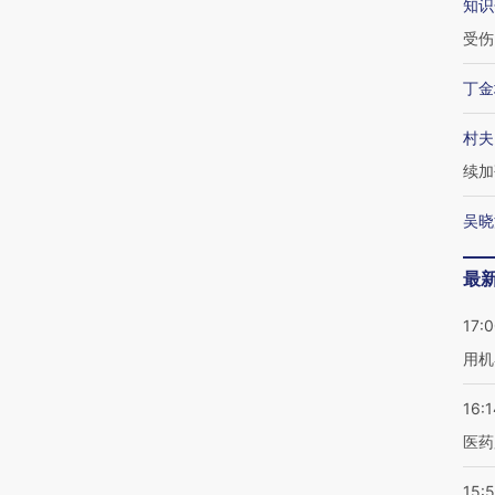
知识
受伤
丁金
村夫
续加
吴晓
最
17:
用机
16:1
医药
15:5