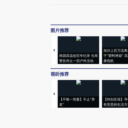
图片推荐
加沙上百万流离
韩国高温创百年纪录 当局
于“塑料烤箱” 
警告停止一切户外活动
康危机
视听推荐
【不唯一答案】不止“养
【特别呈现】寻
老”
有意思的生活方