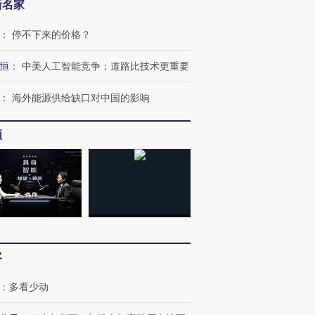
新名家
：
停不下来的价格？
恒
：
中美人工智能竞争：道路比技术更重要
：
海外能源供给缺口对中国的影响
”还是“人道危
湖北宜昌局部短时降雨
哈尔滨遭遇短时极端强降
频
撕裂西班牙
128毫米 紧急转移近
雨 3小时累计雨量超80毫
秘鲁纳斯
4000人
米
13人遇难
进第四届链博
【商旅对话】华住集团
技“链”接产
【特别呈现】寻找100种
CFO：不靠规模取胜，华
【特别呈
客
有意思的生活方式·第三对
住三大增长引擎是什么？
有意思的
：
多看少动