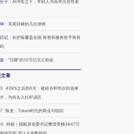
分子
：
AI冲击之下，年轻人与高学历女性更
进第四届链博
【商旅对话】华住集团
坤
：
耳闻目睹的几位律师
技“链”接产
【特别呈现】寻找100种
CFO：不靠规模取胜，华
【特别呈
有意思的生活方式·第三对
住三大增长引擎是什么？
有意思的
日记
：
长护险覆盖全国 筹资和服务给予将持
码
波
：
“沉睡”的10万亿元公积金
新文章
53
439%之后的6天：被硅谷和华尔街追捧
才，为何走入杠杆误区
07
陈龙：Token时代的商业与组织
50
特稿｜国航原党委书记樊澄受贿3847万
审待宣判 否认大多数指控