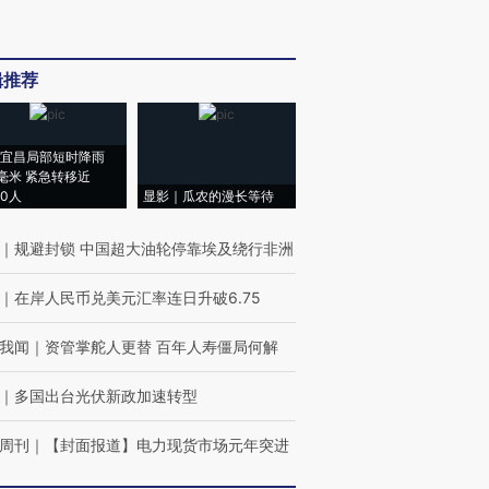
辑推荐
宜昌局部短时降雨
8毫米 紧急转移近
00人
显影｜瓜农的漫长等待
｜
规避封锁 中国超大油轮停靠埃及绕行非洲
｜
在岸人民币兑美元汇率连日升破6.75
我闻
｜
资管掌舵人更替 百年人寿僵局何解
｜
多国出台光伏新政加速转型
周刊
｜
【封面报道】电力现货市场元年突进