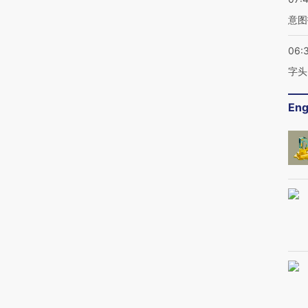
意图
06:
字头
Eng