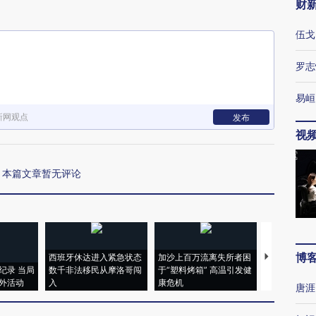
财
伍戈
罗志
易峘
新网观点
发布
视
本篇文章暂无评论
博
西班牙休达进入紧急状态
加沙上百万流离失所者困
视线｜HYR
纪录 当局
数千非法移民从摩洛哥闯
于“塑料烤箱” 高温引发健
术：是什么
外活动
入
康危机
心“花钱找虐
唐涯