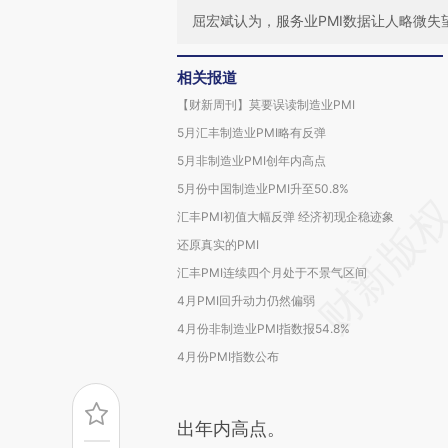
屈宏斌认为，服务业PMI数据让人略微
相关报道
【财新周刊】莫要误读制造业PMI
5月汇丰制造业PMI略有反弹
5月非制造业PMI创年内高点
5月份中国制造业PMI升至50.8%
汇丰PMI初值大幅反弹 经济初现企稳迹象
还原真实的PMI
汇丰PMI连续四个月处于不景气区间
4月PMI回升动力仍然偏弱
4月份非制造业PMI指数报54.8%
4月份PMI指数公布
出年内高点。