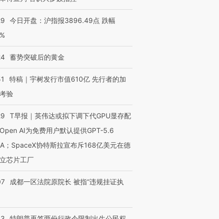
29
今日开盘：沪指报3896.49点 跌幅
0%
24
蓄势突破后的黄金
51
特稿｜宇树发行市值610亿 先行者的加
考验
29
T早报｜英伟达或拟下调下代GPU显存配
Open AI为免费用户默认提供GPT-5.6
NA；SpaceX协特斯拉宣布斥168亿美元在德
立芯片工厂
07
成都一区法院原院长 被指“违规挂证执
43
特朗普再签两份行政令限制出生公民权