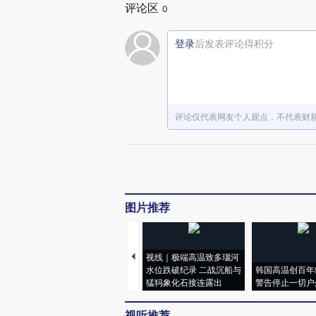
评论区
0
登录
后发表评论得积分
评论仅代表网友个人观点，不代表财
图片推荐
视线｜极端高温致多瑙河
水位跌破纪录 二战沉船与
韩国高温创百年
猛犸象化石接连露出
警告停止一切户
视听推荐