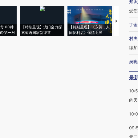
知识
受伤
【推广】走
丁金
找100种
【特别呈现】澳门全力探
【特别呈现】《东莞，人
会，让数智科
式·第一对
索葡语国家新渠道
间便利店》倾情上线
业
村夫
续加
吴晓
最
10:
的天
10:
09:
元二