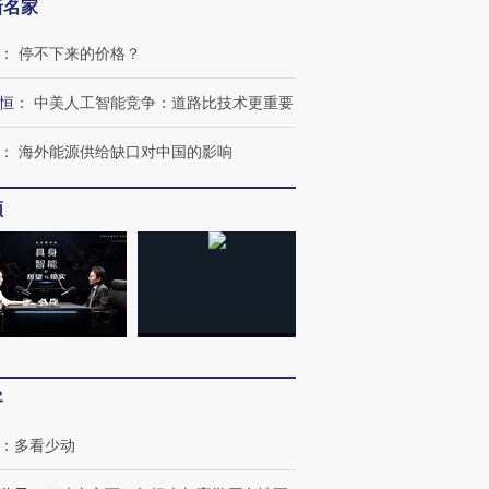
新名家
：
停不下来的价格？
恒
：
中美人工智能竞争：道路比技术更重要
：
海外能源供给缺口对中国的影响
频
客
OX的吸金
马航飞行员跨国走私7万
视线｜被称为“蟑螂”的印
让中产们甘
粒摇头丸 尿检体内含3种
度Z世代 用街头抗争将教
秘鲁纳斯
”？
毒品
育部长拱下台
13人遇难
：
多看少动