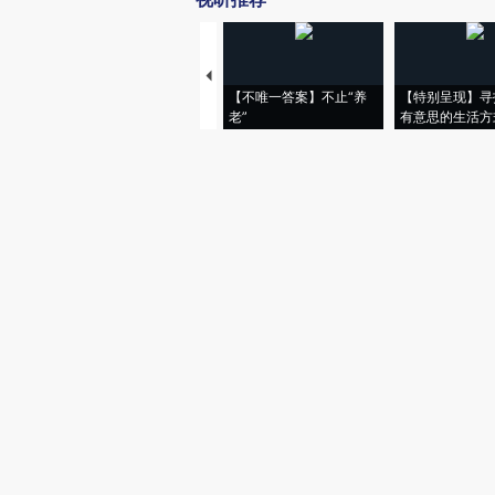
【不唯一答案】不止“养
【特别呈现】寻
老”
有意思的生活方