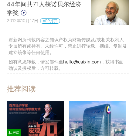
44年间共71人获诺贝尔经济
学奖
2012年10月17日
APP打开
财新网所刊载内容之知识产权为财新传媒及/或相关权利人
专属所有或持有。未经许可，禁止进行转载、摘编、复制及
建立镜像等任何使用。
如有意愿转载，请发邮件至
hello@caixin.com
，获得书面
确认及授权后，方可转载。
推荐阅读
私房课