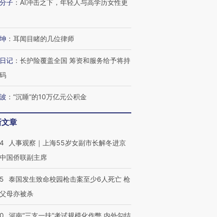
分子
：
AI冲击之下，年轻人与高学历女性更
跨国走私7万
视线｜被称为“蟑螂”的印
视线｜“入侵”还是“人道危
检体内含3种
度Z世代 用街头抗争将教
机”？难民潮撕裂西班牙
秘鲁纳斯
育部长拱下台
飞地休达
13人遇难
坤
：
耳闻目睹的几位律师
日记
：
长护险覆盖全国 筹资和服务给予将持
码
进第四届链博
【商旅对话】华住集团
技“链”接产
【特别呈现】寻找100种
CFO：不靠规模取胜，华
【特别呈
波
：
“沉睡”的10万亿元公积金
有意思的生活方式·第三对
住三大增长引擎是什么？
有意思的
新文章
24
人事观察｜上海55岁女副市长解冬进京
中国侨联副主席
45
泰国发生致命校园枪击案至少6人死亡 枪
父母亦被杀
40
河南“三支一扶”考试规模化作弊 内外勾结