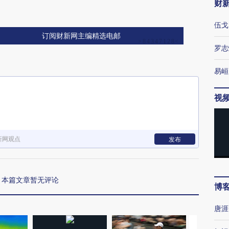
财
伍戈
订阅财新网主编精选电邮
罗志
易峘
视
新网观点
发布
本篇文章暂无评论
博
唐涯