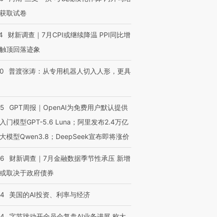
获取试卷
4
财新调查｜7月CPI或继续降温 PPI同比增
触顶回落迹象
00
普渡张涛：从专用机器人切入人形，更具
55
GPT周报｜OpenAI为免费用户默认提供
入门模型GPT-5.6 Luna；阿里发布2.4万亿
大模型Qwen3.8；DeepSeek宣布即将涨价
46
财新调查｜7月金融数据季节性承压 新增
或取决于政府债券
44
美国的AI投资、利率与经济
44
字节跳动开全员会复盘AI业务进展 称大