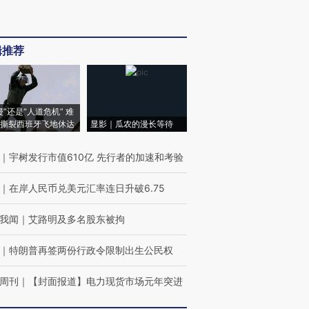
辑推荐
侵”还是“人道危机” 难
撕裂西班牙飞地休达
显影｜瓜农的漫长等待
｜
宇树发行市值610亿 先行者的加速和考验
｜
在岸人民币兑美元汇率连日升破6.75
我闻
｜
艾路明及多名股东被拘
｜
特朗普再签两份行政令限制出生公民权
周刊
｜
【封面报道】电力现货市场元年突进