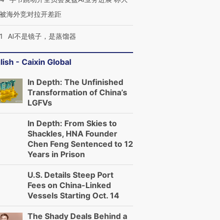
被海外竞对拉开差距
1
AI不是镜子，是蒸馏器
lish - Caixin Global
In Depth: The Unfinished
Transformation of China’s
LGFVs
In Depth: From Skies to
Shackles, HNA Founder
Chen Feng Sentenced to 12
Years in Prison
U.S. Details Steep Port
Fees on China-Linked
Vessels Starting Oct. 14
The Shady Deals Behind a