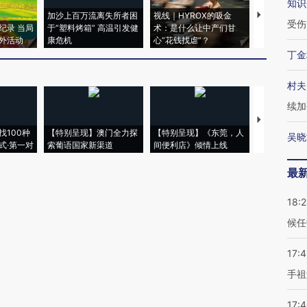
知识
加沙上百万流离失所者困
视线｜HYROX的吸金
马航飞行员
受伤
纪录 当局
于“塑料烤箱” 高温引发健
术：是什么让中产们甘
粒摇头丸 尿
外活动
康危机
心“花钱找虐”？
毒品
丁金
村夫
续加
【推广】走
找100种
【特别呈现】澳门全力探
【特别呈现】《东莞，人
会，让数智科
吴晓
式·第一对
索葡语国家新渠道
间便利店》倾情上线
业
最
18:
候任
17:
手祖
17: