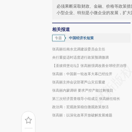
必须果断采取财政、金融、价格等政策措
小型企业、特别是小微企业的发展，扩大
相关报道
专题
中国经济长短策
张高丽任南水北调建设委员会主任
央行重提适时适度进行政策预调微调
【圣彼得堡论坛】张高丽强调改善全球经济治理
张高丽：中国新一轮改革大幕已经拉开
张高丽主持会议部署芦山灾后重建
张高丽内蒙调研 要求严控产能过剩项目
第三次经济普查领导小组成立 张高丽任组长
政治局：宏观政策稳住微观政策放活
张高丽：以深化改革开放破解发展难题