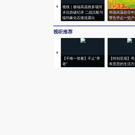
视线｜极端高温致多瑙河
水位跌破纪录 二战沉船与
韩国高温创百年
猛犸象化石接连露出
警告停止一切户
视听推荐
【不唯一答案】不止“养
【特别呈现】寻
老”
有意思的生活方