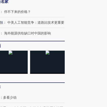
新名家
：
停不下来的价格？
恒
：
中美人工智能竞争：道路比技术更重要
：
海外能源供给缺口对中国的影响
频
客
：
多看少动