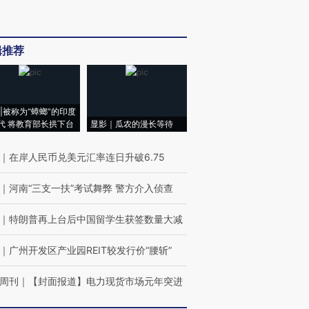
辑推荐
|被称为“蟑螂”的印度
代 将教育部长拱下台
显影｜瓜农的漫长等待
｜
在岸人民币兑美元汇率连日升破6.75
｜
河南“三支一扶”考试舞弊 警方介入侦查
｜
特朗普再上台后中国留学生获签数量大减
｜
广州开发区产业园REIT较发行价“腰斩”
周刊
｜
【封面报道】电力现货市场元年突进