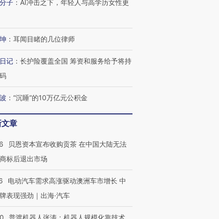
分子
：
AI冲击之下，年轻人与高学历女性更
坤
：
耳闻目睹的几位律师
日记
：
长护险覆盖全国 筹资和服务给予将持
码
波
：
“沉睡”的10万亿元公积金
新文章
6
贝恩资本宣布收购贡茶 在中国大陆无法
商标后退出市场
6
电动汽车需求高涨驱动澳洲车市增长 中
牌表现强劲｜出海·汽车
00
普渡机器人张涛：机器人规模化靠技术、