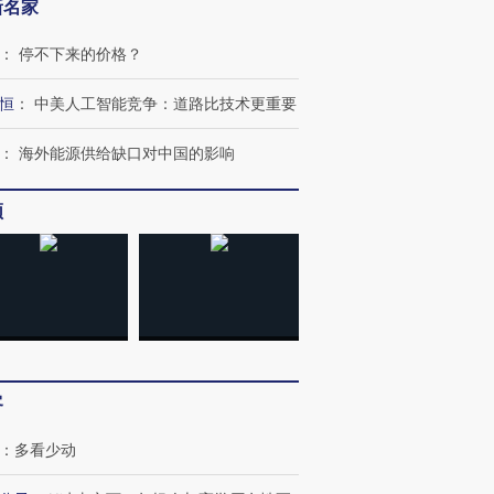
新名家
：
停不下来的价格？
恒
：
中美人工智能竞争：道路比技术更重要
：
海外能源供给缺口对中国的影响
频
OX的吸金
马航飞行员跨国走私7万
视线｜被称为“蟑螂”的印
让中产们甘
粒摇头丸 尿检体内含3种
度Z世代 用街头抗争将教
秘鲁纳斯
”？
毒品
育部长拱下台
13人遇难
客
进第四届链博
【商旅对话】华住集团
技“链”接产
【特别呈现】寻找100种
CFO：不靠规模取胜，华
【特别呈
：
多看少动
有意思的生活方式·第三对
住三大增长引擎是什么？
有意思的