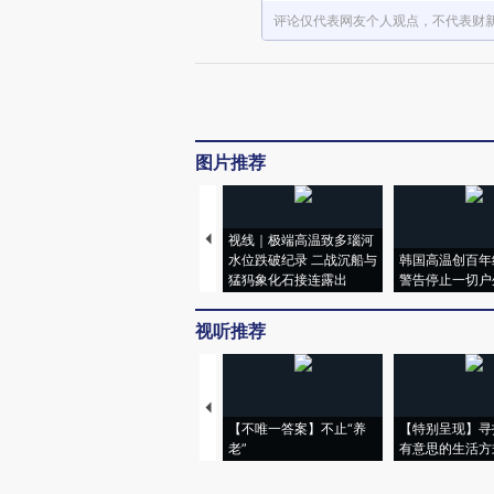
评论仅代表网友个人观点，不代表财
图片推荐
视线｜极端高温致多瑙河
水位跌破纪录 二战沉船与
韩国高温创百年
猛犸象化石接连露出
警告停止一切户
视听推荐
【不唯一答案】不止“养
【特别呈现】寻
老”
有意思的生活方