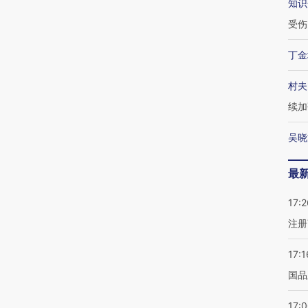
知识
受伤
丁金
村夫
续加
吴晓
最
17:2
注册
17:1
国品
17: