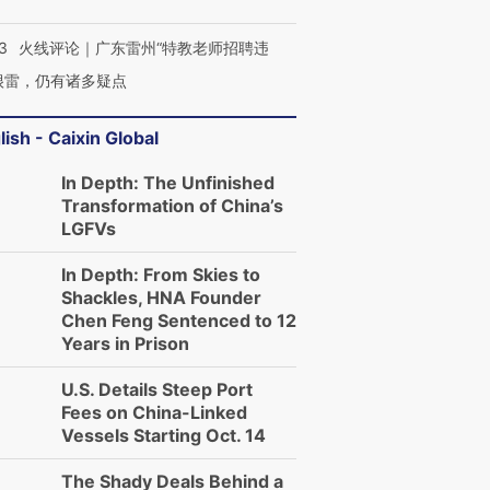
3
火线评论｜广东雷州“特教老师招聘违
很雷，仍有诸多疑点
lish - Caixin Global
In Depth: The Unfinished
Transformation of China’s
LGFVs
In Depth: From Skies to
Shackles, HNA Founder
Chen Feng Sentenced to 12
Years in Prison
U.S. Details Steep Port
Fees on China-Linked
Vessels Starting Oct. 14
The Shady Deals Behind a