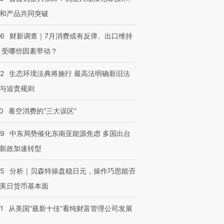
和产品共同突破
56
财新调查｜7月消费或有反弹、出口维持
 受哪些因素带动？
42
生态环境法典将施行 最高法明确新旧法
与追责规则
0
看空消费的“三大误区”
59
中东局势催化东南亚能源焦虑 多国出台
新政加速转型
05
分析｜贝森特操盘稳日元，操作巧思能否
美日货币基本面
1
从美国“最新十佳”看纯财富管理公司发展