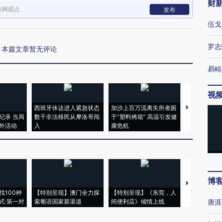
财
新网观点
发布
伍戈
罗志
本篇文章暂无评论
易峘
视
西班牙休达进入紧急状态
加沙上百万流离失所者困
视线｜HYR
纪录 当局
数千非法移民从摩洛哥闯
于“塑料烤箱” 高温引发健
术：是什么
外活动
入
康危机
心“花钱找虐
博
【推广】走
找100种
【特别呈现】澳门全力探
【特别呈现】《东莞，人
会，让数智科
式·第一对
索葡语国家新渠道
间便利店》倾情上线
业
唐涯