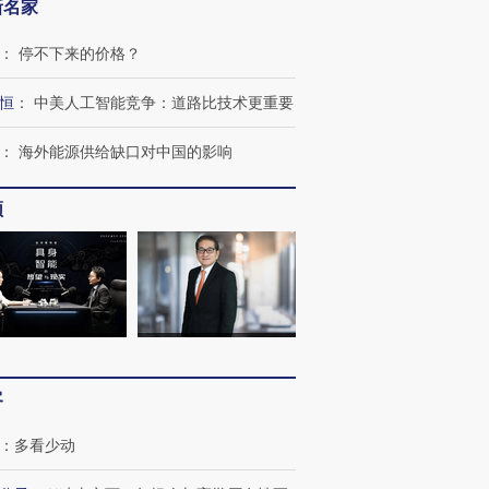
新名家
：
停不下来的价格？
恒
：
中美人工智能竞争：道路比技术更重要
：
海外能源供给缺口对中国的影响
频
客
：
多看少动