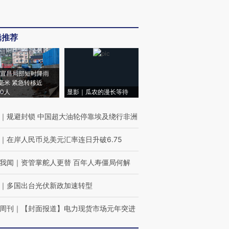
辑推荐
宜昌局部短时降雨
8毫米 紧急转移近
00人
显影｜瓜农的漫长等待
｜
规避封锁 中国超大油轮停靠埃及绕行非洲
｜
在岸人民币兑美元汇率连日升破6.75
我闻
｜
资管掌舵人更替 百年人寿僵局何解
｜
多国出台光伏新政加速转型
周刊
｜
【封面报道】电力现货市场元年突进