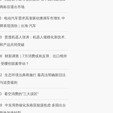
商标后退出市场
6
电动汽车需求高涨驱动澳洲车市增长 中
牌表现强劲｜出海·汽车
00
普渡机器人张涛：机器人规模化靠技术、
和产品共同突破
56
财新调查｜7月消费或有反弹、出口维持
 受哪些因素带动？
42
生态环境法典将施行 最高法明确新旧法
与追责规则
0
看空消费的“三大误区”
59
中东局势催化东南亚能源焦虑 多国出台
新政加速转型