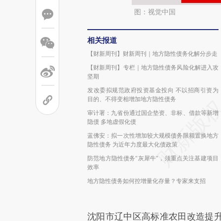
图：视觉中国
相关报道
【财新周刊】财新周刊｜地方隐性债务化解分步走
【财新周刊】专栏｜地方隐性债务风险化解进入攻
坚期
发改委拟规范政府投资基金投向 不以招商引资为
目的、不得变相增加地方隐性债务
审计署：九省份通过国企垫资、非标、借款等新增
隐债 多地虚假化债
蓝佛安：拟一次性增加较大规模债务限额置换地方
隐性债务 为近年力度最大化债政策
防范地方隐性债务“灰犀牛”，须重点关注基建项目
效率
地方隐性债务如何控增量化存量？专家来支招
沈阳市辽中区高标准农田改造提