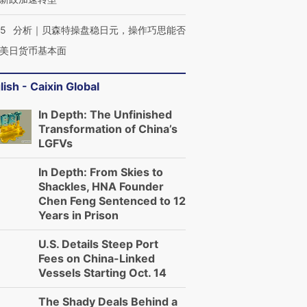
05
分析｜贝森特操盘稳日元，操作巧思能否
美日货币基本面
lish - Caixin Global
In Depth: The Unfinished
Transformation of China’s
LGFVs
In Depth: From Skies to
Shackles, HNA Founder
Chen Feng Sentenced to 12
Years in Prison
U.S. Details Steep Port
Fees on China-Linked
Vessels Starting Oct. 14
The Shady Deals Behind a