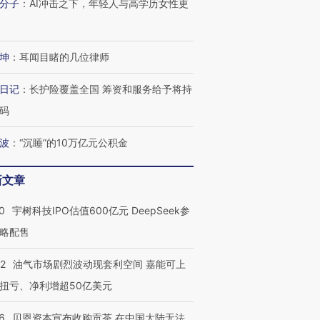
分子
：
AI冲击之下，年轻人与高学历女性更
坤
：
耳闻目睹的几位律师
日记
：
长护险覆盖全国 筹资和服务给予将持
码
波
：
“沉睡”的10万亿元公积金
新文章
0
宇树科技IPO估值600亿元 DeepSeek参
略配售
22
油气市场剧烈波动现套利空间 嘉能可上
扭亏、净利增超50亿美元
6
贝恩资本宣布收购贡茶 在中国大陆无法