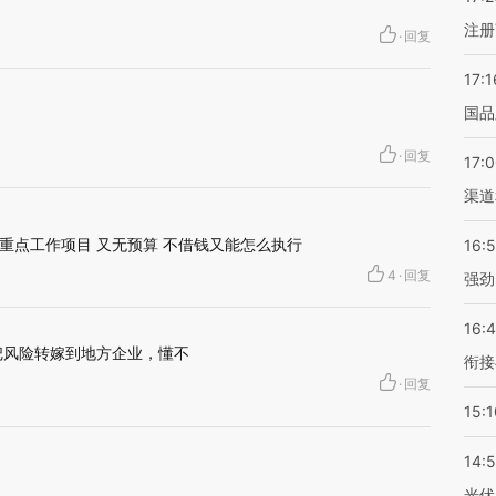
注册
·
回复
17:1
国品
·
回复
17:
渠道
重点工作项目 又无预算 不借钱又能怎么执行
16:
4
·
回复
强劲
16:
把风险转嫁到地方企业，懂不
衔接
·
回复
15:1
14:
光伏