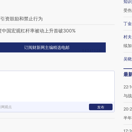
知识
受伤
商引资鼓励和禁止行为
丁金
度中国宏观杠杆率被动上升首破300%
村夫
续加
订阅财新网主编精选电邮
吴晓
最
22:1
与战
新网观点
发布
20:
半年
17:2