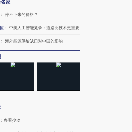
新名家
：
停不下来的价格？
恒
：
中美人工智能竞争：道路比技术更重要
：
海外能源供给缺口对中国的影响
频
客
：
多看少动