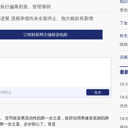
知识
付执行偏离初衷、管理薄弱
受伤
进展 违规举债尚未全面停止、拖欠账款有新增
丁金
订阅财新网主编精选电邮
村夫
续加
吴晓
最
15:1
新网观点
发布
14:
光伏
。 货币政策离流动性陷阱一步之遥，政府信用离修昔底德陷阱
14:
阱一步之遥。步步惊心了。算是
撬动