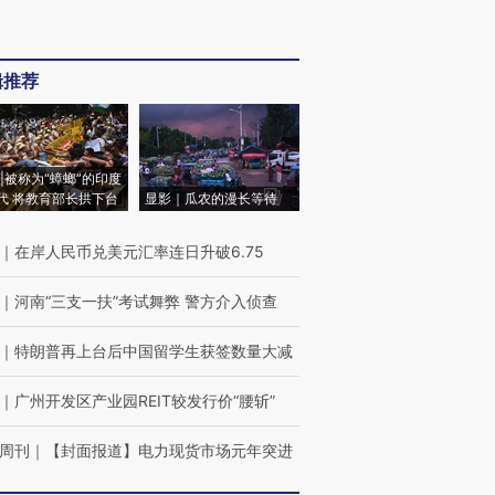
辑推荐
|被称为“蟑螂”的印度
代 将教育部长拱下台
显影｜瓜农的漫长等待
｜
在岸人民币兑美元汇率连日升破6.75
｜
河南“三支一扶”考试舞弊 警方介入侦查
｜
特朗普再上台后中国留学生获签数量大减
｜
广州开发区产业园REIT较发行价“腰斩”
周刊
｜
【封面报道】电力现货市场元年突进