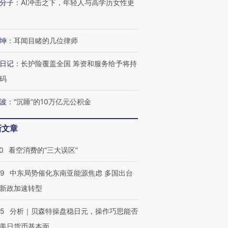
分子
：
AI冲击之下，年轻人与高学历女性更
坤
：
耳闻目睹的几位律师
日记
：
长护险覆盖全国 筹资和服务给予将持
码
波
：
“沉睡”的10万亿元公积金
新文章
0
看空消费的“三大误区”
59
中东局势催化东南亚能源焦虑 多国出台
新政加速转型
05
分析｜贝森特操盘稳日元，操作巧思能否
美日货币基本面