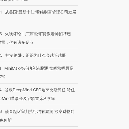
1
从美国“最新十佳”看纯财富管理公司发展
3
火线评论｜广东雷州“特教老师招聘违
很雷，仍有诸多疑点
05
控制陷阱：组织为什么会越管越胖
1
MiniMax今起纳入港股通 盘间涨幅最高
77%
4
谷歌DeepMind CEO哈萨比斯卸任 转任
epMind董事长及谷歌首席科学家
6
侦查起诉审判执行均有漏洞 涉案财物处
象何解