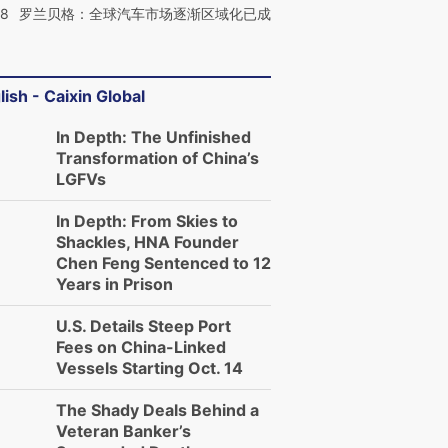
58
罗兰贝格：全球汽车市场逐渐区域化已成
lish - Caixin Global
In Depth: The Unfinished
Transformation of China’s
LGFVs
In Depth: From Skies to
Shackles, HNA Founder
Chen Feng Sentenced to 12
Years in Prison
U.S. Details Steep Port
Fees on China-Linked
Vessels Starting Oct. 14
The Shady Deals Behind a
Veteran Banker’s