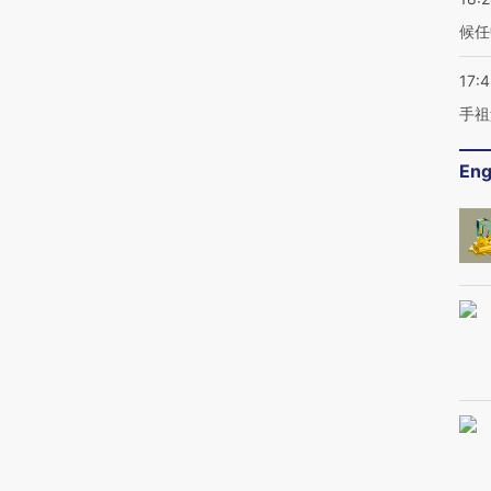
候任
17:
手祖
Eng