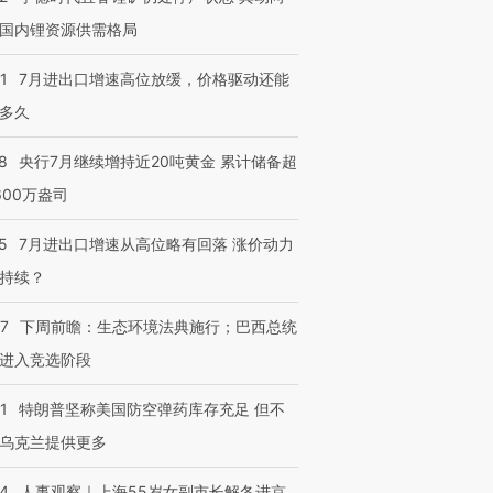
技“链”接产
【特别呈现】寻找100种
CFO：不靠规模取胜，华
【特别呈
国内锂资源供需格局
有意思的生活方式·第三对
住三大增长引擎是什么？
有意思的
1
7月进出口增速高位放缓，价格驱动还能
多久
8
央行7月继续增持近20吨黄金 累计储备超
600万盎司
5
7月进出口增速从高位略有回落 涨价动力
持续？
07
下周前瞻：生态环境法典施行；巴西总统
进入竞选阶段
1
特朗普坚称美国防空弹药库存充足 但不
乌克兰提供更多
24
人事观察｜上海55岁女副市长解冬进京