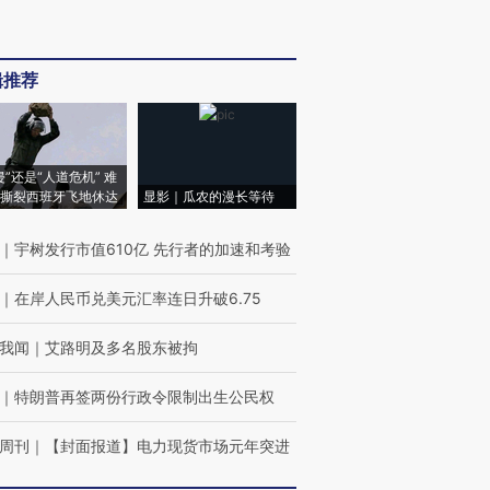
辑推荐
侵”还是“人道危机” 难
撕裂西班牙飞地休达
显影｜瓜农的漫长等待
｜
宇树发行市值610亿 先行者的加速和考验
｜
在岸人民币兑美元汇率连日升破6.75
我闻
｜
艾路明及多名股东被拘
｜
特朗普再签两份行政令限制出生公民权
周刊
｜
【封面报道】电力现货市场元年突进