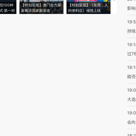
找100种
【特别呈现】澳门全力探
【特别呈现】《东莞，人
会，让数智科
影响
式·第一对
索葡语国家新渠道
间便利店》倾情上线
业
19:5
持续
19:1
过7
19:1
能否
19:
大选
19:0
会向
18: