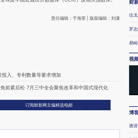
财
伍戈
责任编辑：于海荣 | 版面编辑：刘潇
罗志
易峘
视
发投入、专利数量等要求增加
免前紧后松 7月三中全会聚焦改革和中国式现代化
订阅财新网主编精选电邮
博
唐涯