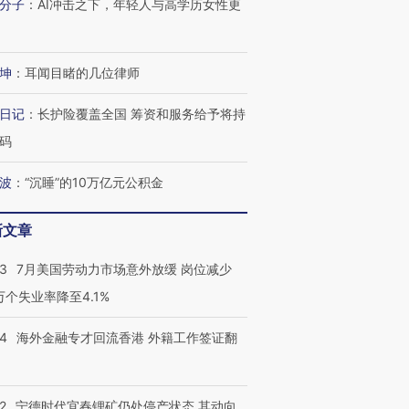
分子
：
AI冲击之下，年轻人与高学历女性更
坤
：
耳闻目睹的几位律师
日记
：
长护险覆盖全国 筹资和服务给予将持
码
波
：
“沉睡”的10万亿元公积金
新文章
跨国走私7万
43
7月美国劳动力市场意外放缓 岗位减少
视线｜被称为“蟑螂”的印
视线｜“入侵”还是“人道危
检体内含3种
度Z世代 用街头抗争将教
机”？难民潮撕裂西班牙
秘鲁纳斯
3万个失业率降至4.1%
育部长拱下台
飞地休达
13人遇难
14
海外金融专才回流香港 外籍工作签证翻
2
宁德时代宜春锂矿仍处停产状态 其动向
进第四届链博
【商旅对话】华住集团