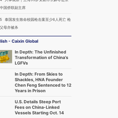
中国侨联副主席
45
泰国发生致命校园枪击案至少6人死亡 枪
父母亦被杀
lish - Caixin Global
In Depth: The Unfinished
Transformation of China’s
LGFVs
In Depth: From Skies to
Shackles, HNA Founder
Chen Feng Sentenced to 12
Years in Prison
U.S. Details Steep Port
Fees on China-Linked
Vessels Starting Oct. 14