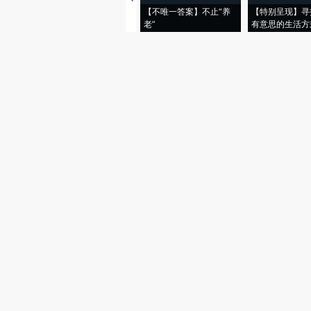
【不唯一答案】不止“养
【特别呈现】寻
老”
有意思的生活方