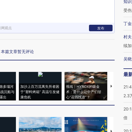
知识
受伤
丁金
新网观点
发布
村夫
续加
本篇文章暂无评论
吴晓
最
致多瑙河
加沙上百万流离失所者困
视线｜HYROX的吸金
马航飞行员
21:
二战沉船与
于“塑料烤箱” 高温引发健
术：是什么让中产们甘
粒摇头丸 尿
2.
露出
康危机
心“花钱找虐”？
毒品
20:
倍
20:1
【推广】走