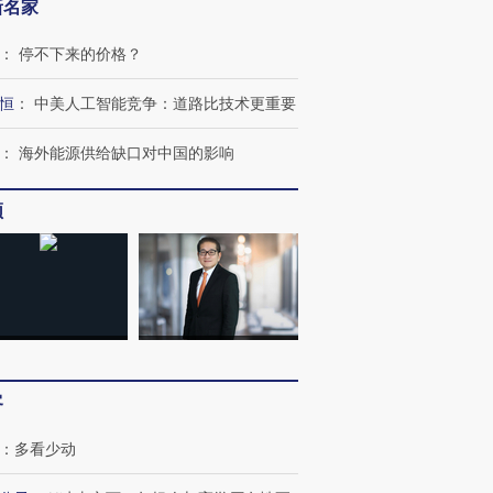
新名家
：
停不下来的价格？
恒
：
中美人工智能竞争：道路比技术更重要
：
海外能源供给缺口对中国的影响
频
客
：
多看少动