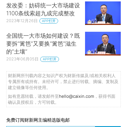
发改委：妨碍统一大市场建设
1100条线索超九成完成整改
2023年12月26日
APP打开
全国统一大市场如何建设？既
要拆“篱笆”又要换“篱笆”滋生
的“土壤”
2023年06月05日
APP打开
财新网所刊载内容之知识产权为财新传媒及/或相关权利人
专属所有或持有。未经许可，禁止进行转载、摘编、复制及
建立镜像等任何使用。
如有意愿转载，请发邮件至
hello@caixin.com
，获得书面
确认及授权后，方可转载。
免费订阅财新网主编精选版电邮