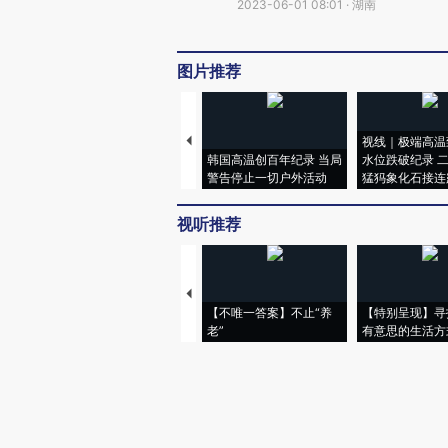
2023-06-01 08:01 · 湖南
图片推荐
视线｜极端高温
韩国高温创百年纪录 当局
水位跌破纪录 
警告停止一切户外活动
猛犸象化石接连
视听推荐
【不唯一答案】不止“养
【特别呈现】寻
老”
有意思的生活方