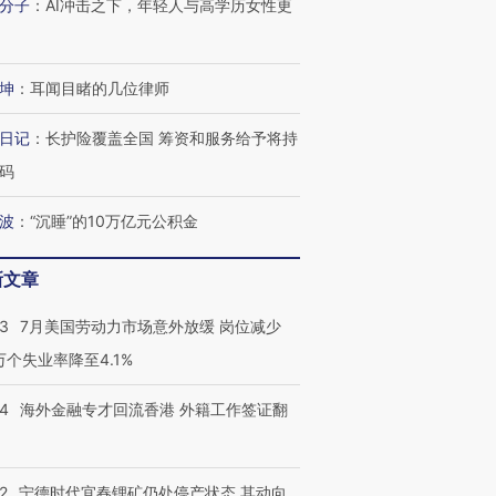
分子
：
AI冲击之下，年轻人与高学历女性更
坤
：
耳闻目睹的几位律师
日记
：
长护险覆盖全国 筹资和服务给予将持
码
波
：
“沉睡”的10万亿元公积金
新文章
43
7月美国劳动力市场意外放缓 岗位减少
3万个失业率降至4.1%
14
海外金融专才回流香港 外籍工作签证翻
2
宁德时代宜春锂矿仍处停产状态 其动向