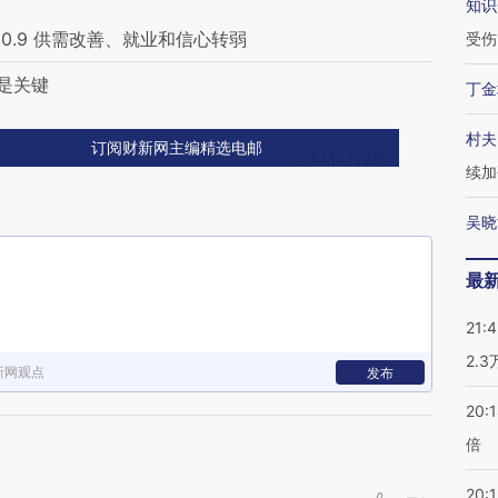
知识
0.9 供需改善、就业和信心转弱
受伤
环是关键
丁金
村夫
订阅财新网主编精选电邮
续加
吴晓
最
21:
2.
新网观点
发布
20:
倍
20:1