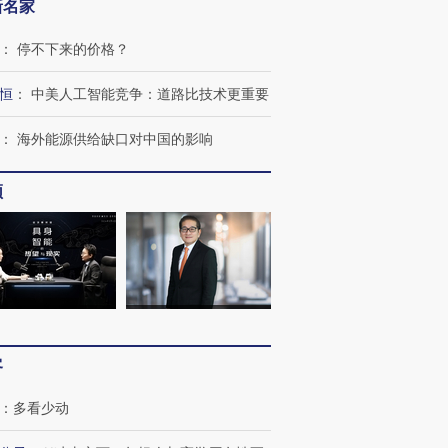
新名家
：
停不下来的价格？
恒
：
中美人工智能竞争：道路比技术更重要
：
海外能源供给缺口对中国的影响
频
客
：
多看少动