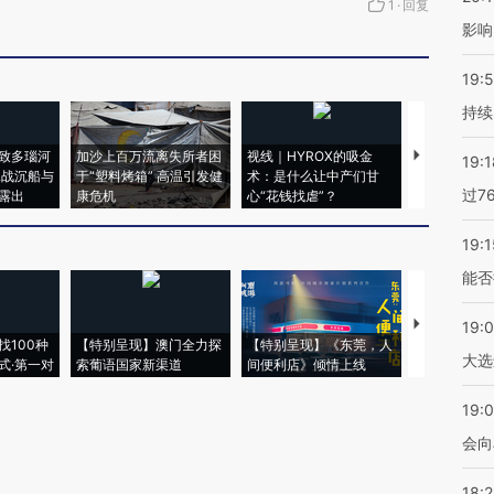
1
·
回复
影响
19:5
持续
致多瑙河
加沙上百万流离失所者困
视线｜HYROX的吸金
马航飞行员
19:1
二战沉船与
于“塑料烤箱” 高温引发健
术：是什么让中产们甘
粒摇头丸 尿
过7
露出
康危机
心“花钱找虐”？
毒品
19:1
能否
【推广】走
19:
找100种
【特别呈现】澳门全力探
【特别呈现】《东莞，人
会，让数智科
大选
式·第一对
索葡语国家新渠道
间便利店》倾情上线
业
19:0
会向
18: