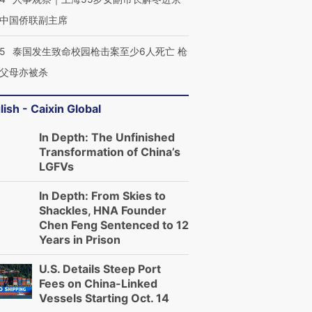
中国侨联副主席
45
泰国发生致命校园枪击案至少6人死亡 枪
父母亦被杀
lish - Caixin Global
In Depth: The Unfinished
Transformation of China’s
LGFVs
In Depth: From Skies to
Shackles, HNA Founder
Chen Feng Sentenced to 12
Years in Prison
U.S. Details Steep Port
Fees on China-Linked
Vessels Starting Oct. 14