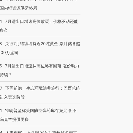
国内锂资源供需格局
1
7月进出口增速高位放缓，价格驱动还能
多久
跨国走私7万
视线｜被称为“蟑螂”的印
视线｜“入侵”还是“人道危
8
央行7月继续增持近20吨黄金 累计储备超
检体内含3种
度Z世代 用街头抗争将教
机”？难民潮撕裂西班牙
秘鲁纳斯
600万盎司
育部长拱下台
飞地休达
13人遇难
5
7月进出口增速从高位略有回落 涨价动力
持续？
进第四届链博
【商旅对话】华住集团
07
下周前瞻：生态环境法典施行；巴西总统
技“链”接产
【特别呈现】寻找100种
CFO：不靠规模取胜，华
【特别呈
进入竞选阶段
有意思的生活方式·第三对
住三大增长引擎是什么？
有意思的
1
特朗普坚称美国防空弹药库存充足 但不
乌克兰提供更多
24
人事观察｜上海55岁女副市长解冬进京