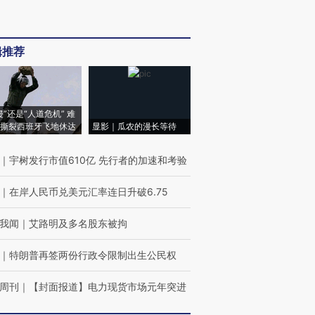
辑推荐
侵”还是“人道危机” 难
撕裂西班牙飞地休达
显影｜瓜农的漫长等待
｜
宇树发行市值610亿 先行者的加速和考验
｜
在岸人民币兑美元汇率连日升破6.75
我闻
｜
艾路明及多名股东被拘
｜
特朗普再签两份行政令限制出生公民权
周刊
｜
【封面报道】电力现货市场元年突进