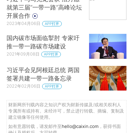
就第三届“一带一路”高峰论坛
开展合作
2023年04月06日
APP打开
国内碳市场面临掣肘 专家吁
推一带一路碳市场建设
2021年09月08日
APP打开
习近平会见阿根廷总统 两国
签署共建一带一路备忘录
2022年02月06日
APP打开
财新网所刊载内容之知识产权为财新传媒及/或相关权利人
专属所有或持有。未经许可，禁止进行转载、摘编、复制及
建立镜像等任何使用。
如有意愿转载，请发邮件至
hello@caixin.com
，获得书面
确认及授权后，方可转载。