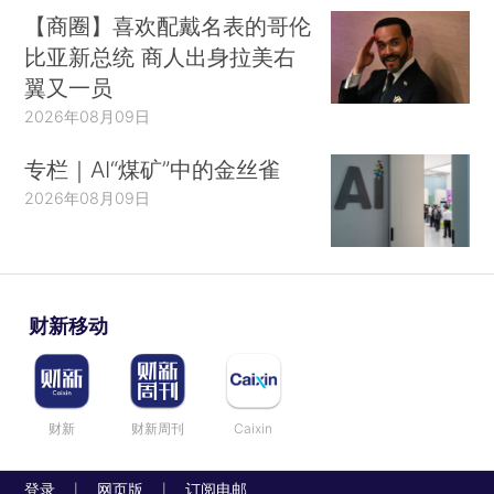
【商圈】喜欢配戴名表的哥伦
比亚新总统 商人出身拉美右
翼又一员
2026年08月09日
专栏｜AI“煤矿”中的金丝雀
2026年08月09日
财新移动
财新
财新周刊
Caixin
登录
网页版
订阅电邮
|
|