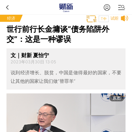
经济
试听
T中
世行前行长金墉谈“债务陷阱外
交”：这是一种谬误
文｜财新 夏怡宁
2023年03月30日 13:05
说到经济增长、脱贫，中国是做得最好的国家，不要
让其他的国家让我们做“替罪羊”
原图