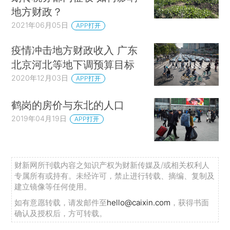
地方财政？
2021年06月05日
APP打开
疫情冲击地方财政收入 广东
北京河北等地下调预算目标
2020年12月03日
APP打开
鹤岗的房价与东北的人口
2019年04月19日
APP打开
财新网所刊载内容之知识产权为财新传媒及/或相关权利人
专属所有或持有。未经许可，禁止进行转载、摘编、复制及
建立镜像等任何使用。
如有意愿转载，请发邮件至
hello@caixin.com
，获得书面
确认及授权后，方可转载。