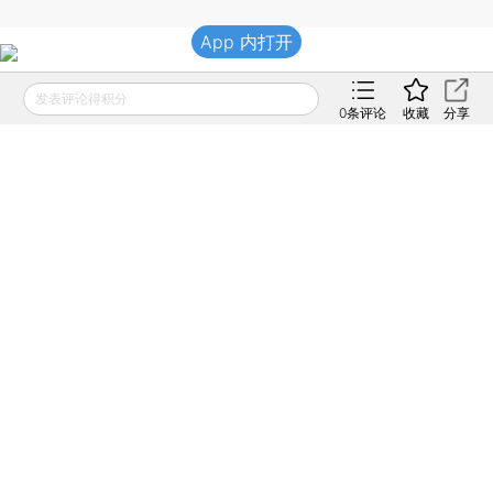
App 内打开
发表评论得积分
0
条评论
收藏
分享
责任编辑：于海荣
版面编辑：王永
相关阅读
法治视角下的税收法定
2015年06月01日
APP打开
争辩税收法定
2015年03月20日
APP打开