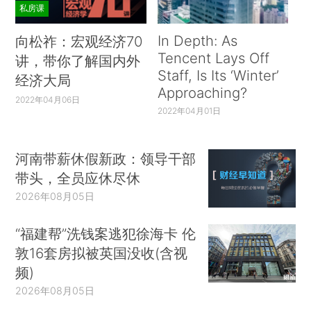
私房课
In Depth: As
向松祚：宏观经济70
Tencent Lays Off
讲，带你了解国内外
Staff, Is Its ‘Winter’
经济大局
Approaching?
2022年04月06日
2022年04月01日
河南带薪休假新政：领导干部
带头，全员应休尽休
2026年08月05日
“福建帮”洗钱案逃犯徐海卡 伦
敦16套房拟被英国没收(含视
频)
2026年08月05日