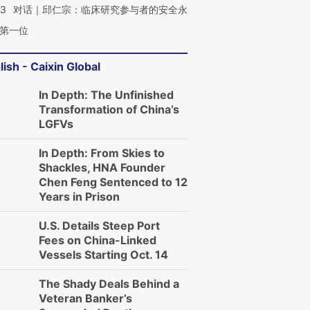
53
对话｜邱仁宗：临床研究参与者的安全永
第一位
lish - Caixin Global
In Depth: The Unfinished
Transformation of China’s
LGFVs
In Depth: From Skies to
Shackles, HNA Founder
Chen Feng Sentenced to 12
Years in Prison
U.S. Details Steep Port
Fees on China-Linked
Vessels Starting Oct. 14
The Shady Deals Behind a
Veteran Banker’s