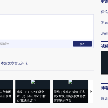
财
伍戈
罗志
易峘
新网观点
发布
视
本篇文章暂无评论
博
失所者困
视线｜HYROX的吸金
视线｜被称为“蟑螂”的印
视线｜“入侵
高温引发健
术：是什么让中产们甘
度Z世代 用街头抗争将教
机”？难民潮
唐涯
心“花钱找虐”？
育部长拱下台
飞地休达