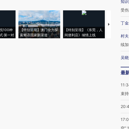
知识
受伤
丁金
【推广】走
找100种
【特别呈现】澳门全力探
【特别呈现】《东莞，人
会，让数智科
式·第一对
索葡语国家新渠道
间便利店》倾情上线
业
村夫
续加
吴晓
最
11:3
束持
20:
17:
空”