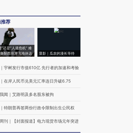
辑推荐
侵”还是“人道危机” 难
撕裂西班牙飞地休达
显影｜瓜农的漫长等待
｜
宇树发行市值610亿 先行者的加速和考验
｜
在岸人民币兑美元汇率连日升破6.75
我闻
｜
艾路明及多名股东被拘
｜
特朗普再签两份行政令限制出生公民权
周刊
｜
【封面报道】电力现货市场元年突进