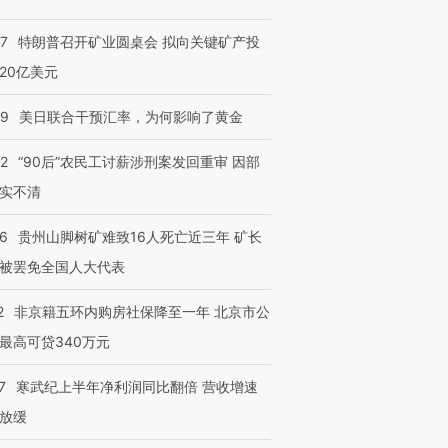
57
特朗普召开矿业圆桌会 拟向关键矿产投
20亿美元
09
美日联合干预汇率，为何影响了黄金
32
“90后”农民工讨薪涉刑案发回重审 因部
实不清
36
贵州山脚树矿难致16人死亡近三年 矿长
被罢免全国人大代表
2
非京籍五环内购房社保降至一年 北京市公
最高可贷340万元
7
寒武纪上半年净利润同比翻倍 营收增速
放缓