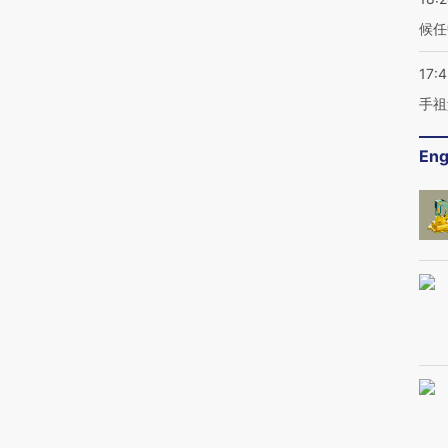
候任
17:
手祖
Eng