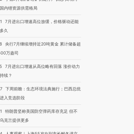
国内锂资源供需格局
1
7月进出口增速高位放缓，价格驱动还能
多久
8
央行7月继续增持近20吨黄金 累计储备超
600万盎司
5
7月进出口增速从高位略有回落 涨价动力
持续？
07
下周前瞻：生态环境法典施行；巴西总统
进入竞选阶段
1
特朗普坚称美国防空弹药库存充足 但不
乌克兰提供更多
24
人事观察｜上海55岁女副市长解冬进京