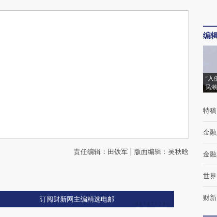
编
“入
民潮
特稿
金融
责任编辑：田铁军 | 版面编辑：吴秋晗
金融
世界
财新
订阅财新网主编精选电邮