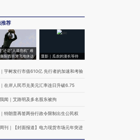
辑推荐
侵”还是“人道危机” 难
撕裂西班牙飞地休达
显影｜瓜农的漫长等待
｜
宇树发行市值610亿 先行者的加速和考验
｜
在岸人民币兑美元汇率连日升破6.75
我闻
｜
艾路明及多名股东被拘
｜
特朗普再签两份行政令限制出生公民权
周刊
｜
【封面报道】电力现货市场元年突进