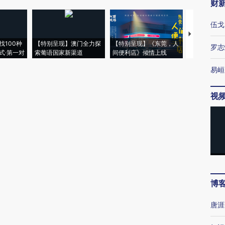
财
伍戈
【推广】走
找100种
【特别呈现】澳门全力探
【特别呈现】《东莞，人
会，让数智科
罗志
式·第一对
索葡语国家新渠道
间便利店》倾情上线
业
易峘
视
博
唐涯