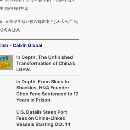
中国侨联副主席
45
泰国发生致命校园枪击案至少6人死亡 枪
父母亦被杀
lish - Caixin Global
In Depth: The Unfinished
Transformation of China’s
LGFVs
In Depth: From Skies to
Shackles, HNA Founder
Chen Feng Sentenced to 12
Years in Prison
U.S. Details Steep Port
Fees on China-Linked
Vessels Starting Oct. 14