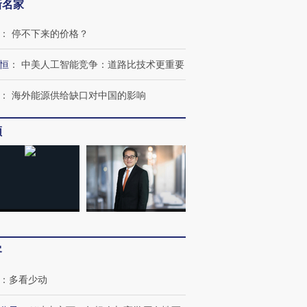
新名家
：
停不下来的价格？
进第四届链博
【商旅对话】华住集团
技“链”接产
【特别呈现】寻找100种
CFO：不靠规模取胜，华
【特别呈
恒
：
中美人工智能竞争：道路比技术更重要
有意思的生活方式·第三对
住三大增长引擎是什么？
有意思的
：
海外能源供给缺口对中国的影响
频
客
：
多看少动