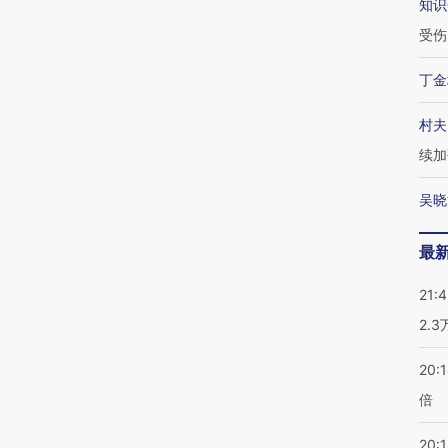
知识
受伤
丁金
村夫
续加
吴晓
最
21:
2.
20:
倍
20:1