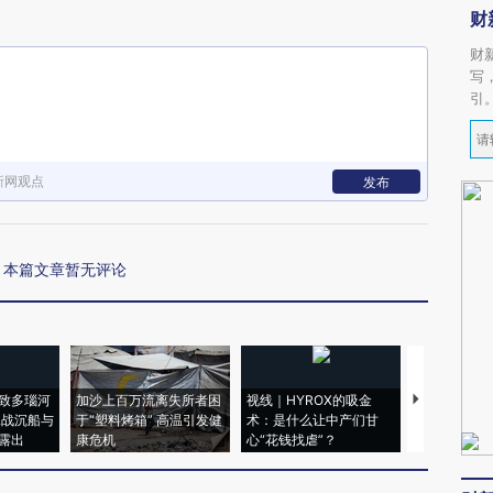
财
财
写
引
新网观点
发布
本篇文章暂无评论
致多瑙河
加沙上百万流离失所者困
视线｜HYROX的吸金
马航飞行员
二战沉船与
于“塑料烤箱” 高温引发健
术：是什么让中产们甘
粒摇头丸 尿
露出
康危机
心“花钱找虐”？
毒品