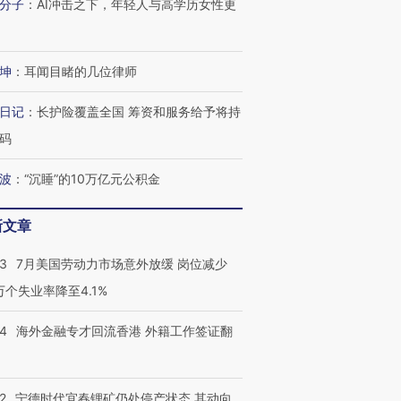
分子
：
AI冲击之下，年轻人与高学历女性更
坤
：
耳闻目睹的几位律师
日记
：
长护险覆盖全国 筹资和服务给予将持
码
波
：
“沉睡”的10万亿元公积金
新文章
43
7月美国劳动力市场意外放缓 岗位减少
3万个失业率降至4.1%
14
海外金融专才回流香港 外籍工作签证翻
2
宁德时代宜春锂矿仍处停产状态 其动向