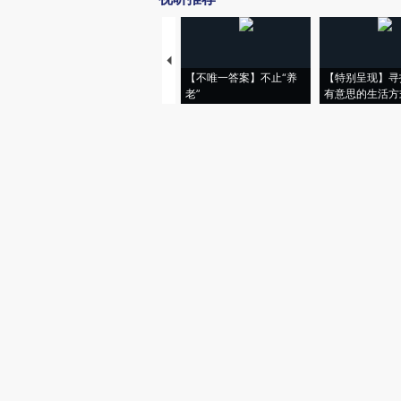
【不唯一答案】不止“养
【特别呈现】寻
老”
有意思的生活方