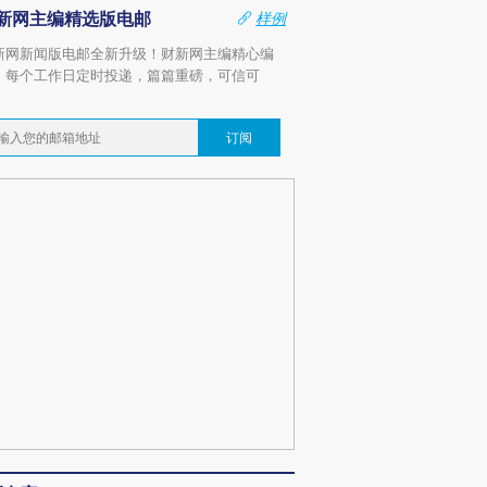
新网主编精选版电邮
样例
新网新闻版电邮全新升级！财新网主编精心编
，每个工作日定时投递，篇篇重磅，可信可
。
订阅
跨国走私7万
视线｜被称为“蟑螂”的印
视线｜“入侵”还是“人道危
检体内含3种
度Z世代 用街头抗争将教
机”？难民潮撕裂西班牙
秘鲁纳斯
育部长拱下台
飞地休达
13人遇难