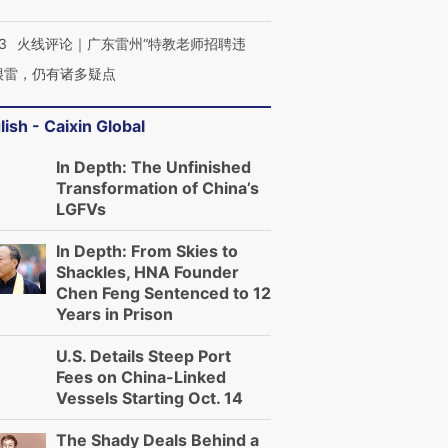
3
火线评论｜广东雷州“特教老师招聘违
很雷，仍有诸多疑点
lish - Caixin Global
In Depth: The Unfinished
Transformation of China’s
LGFVs
In Depth: From Skies to
Shackles, HNA Founder
Chen Feng Sentenced to 12
Years in Prison
U.S. Details Steep Port
Fees on China-Linked
Vessels Starting Oct. 14
The Shady Deals Behind a