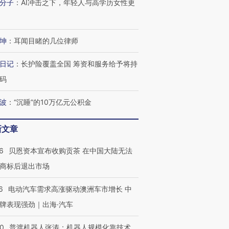
分子
：
AI冲击之下，年轻人与高学历女性更
坤
：
耳闻目睹的几位律师
进第四届链博
【商旅对话】华住集团
日记
：
长护险覆盖全国 筹资和服务给予将持
技“链”接产
【特别呈现】寻找100种
CFO：不靠规模取胜，华
【特别呈
有意思的生活方式·第三对
住三大增长引擎是什么？
有意思的
码
波
：
“沉睡”的10万亿元公积金
新文章
6
贝恩资本宣布收购贡茶 在中国大陆无法
商标后退出市场
6
电动汽车需求高涨驱动澳洲车市增长 中
牌表现强劲｜出海·汽车
00
普渡机器人张涛：机器人规模化靠技术、