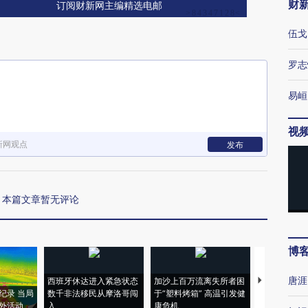
财
订阅财新网主编精选电邮
伍戈
罗志
易峘
视
新网观点
发布
本篇文章暂无评论
博
唐涯
西班牙休达进入紧急状态
加沙上百万流离失所者困
马航飞行员
纪录 当局
数千非法移民从摩洛哥闯
于“塑料烤箱” 高温引发健
粒摇头丸 尿
外活动
入
康危机
毒品