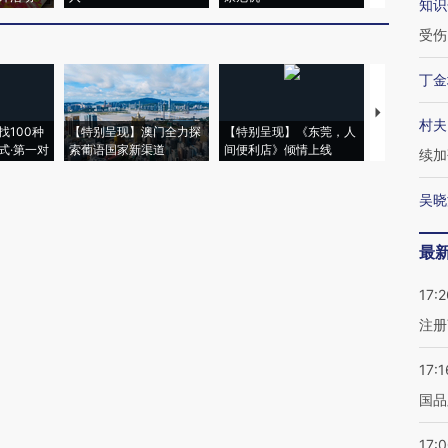
知识
受伤
丁金
【推广】走
村夫
找100种
【特别呈现】澳门全力探
【特别呈现】《东莞，人
会，让数智科
式·第一对
索葡语国家新渠道
间便利店》倾情上线
业
续加
吴晓
最
17:2
注册
17:1
国品
17: