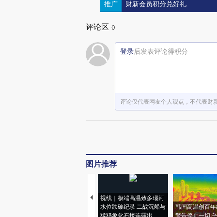
推广
财新会员积分兑好礼
评论区
0
登录
后发表评论得积分
评论仅代表网友个人观点，不代表财
图片推荐
视线｜极端高温致多瑙河
水位跌破纪录 二战沉船与
韩国高温创百年
猛犸象化石接连露出
警告停止一切户