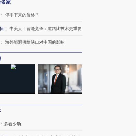
新名家
：
停不下来的价格？
恒
：
中美人工智能竞争：道路比技术更重要
：
海外能源供给缺口对中国的影响
频
客
：
多看少动
跨国走私7万
视线｜HYROX的吸金
视线｜被
检体内含3种
术：是什么让中产们甘
泽连斯基密集出访美英 索
度Z世代
心“花钱找虐”？
要防空导弹“救急”
育部长拱