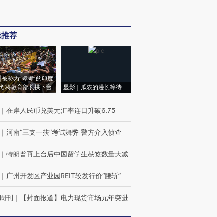
辑推荐
|被称为“蟑螂”的印度
代 将教育部长拱下台
显影｜瓜农的漫长等待
｜
在岸人民币兑美元汇率连日升破6.75
｜
河南“三支一扶”考试舞弊 警方介入侦查
｜
特朗普再上台后中国留学生获签数量大减
｜
广州开发区产业园REIT较发行价“腰斩”
周刊
｜
【封面报道】电力现货市场元年突进