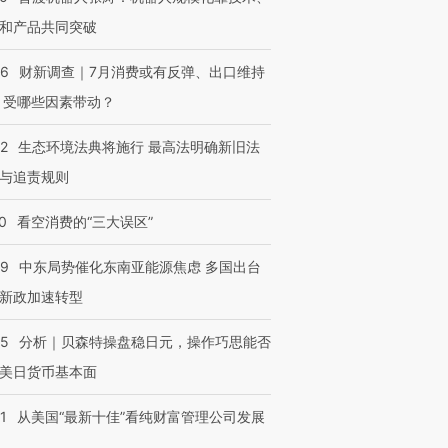
和产品共同突破
56
财新调查｜7月消费或有反弹、出口维持
 受哪些因素带动？
42
生态环境法典将施行 最高法明确新旧法
与追责规则
0
看空消费的“三大误区”
59
中东局势催化东南亚能源焦虑 多国出台
新政加速转型
05
分析｜贝森特操盘稳日元，操作巧思能否
美日货币基本面
1
从美国“最新十佳”看纯财富管理公司发展