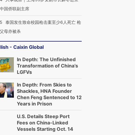
中国侨联副主席
45
泰国发生致命校园枪击案至少6人死亡 枪
父母亦被杀
lish - Caixin Global
In Depth: The Unfinished
Transformation of China’s
LGFVs
In Depth: From Skies to
Shackles, HNA Founder
Chen Feng Sentenced to 12
Years in Prison
U.S. Details Steep Port
Fees on China-Linked
Vessels Starting Oct. 14