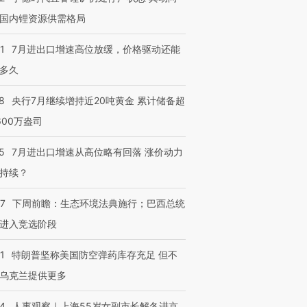
国内锂资源供需格局
1
7月进出口增速高位放缓，价格驱动还能
多久
8
央行7月继续增持近20吨黄金 累计储备超
600万盎司
5
7月进出口增速从高位略有回落 涨价动力
持续？
07
下周前瞻：生态环境法典施行；巴西总统
进入竞选阶段
1
特朗普坚称美国防空弹药库存充足 但不
乌克兰提供更多
24
人事观察｜上海55岁女副市长解冬进京