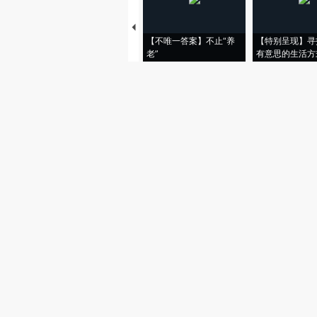
【不唯一答案】不止“养
【特别呈现】寻
老”
有意思的生活方