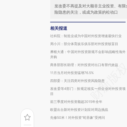
发改委不再提及对大额非主业投资、有限合
险隐患的关注，或成为政策的松动口
相关报道
社科院：制造业成为中国对外投资增速最快行业
周小川：部分体育娱乐俱乐部对外投资较盲目
摩根大通：中国对外投资新规不会影响战略性海外
并购
商务部部长助理：对外投资对出口有替代效益
11月当月对外投资猛增76.5%
四部委：关注四类对外投资风险隐患
发改委等4部门：按规定核实一些企业对外投资项
目
前三季度对外投资额超2015年全年
欧盟出台新对外投资计划应对周边挑战
先修50米！对外投资“蛇吞象”受拷问