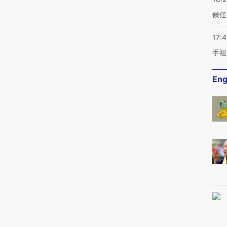
候任
17:
手祖
Eng