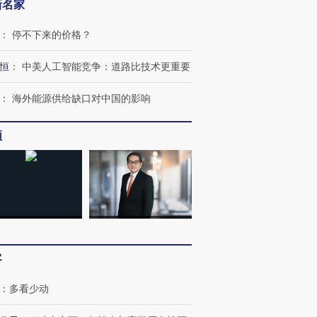
新名家
：
停不下来的价格？
恒
：
中美人工智能竞争：道路比技术更重要
：
海外能源供给缺口对中国的影响
频
跨国走私7万
视线｜被称为“蟑螂”的印
视线｜“入侵”还是“人道危
检体内含3种
度Z世代 用街头抗争将教
机”？难民潮撕裂西班牙
秘鲁纳斯
客
育部长拱下台
飞地休达
13人遇难
：
多看少动