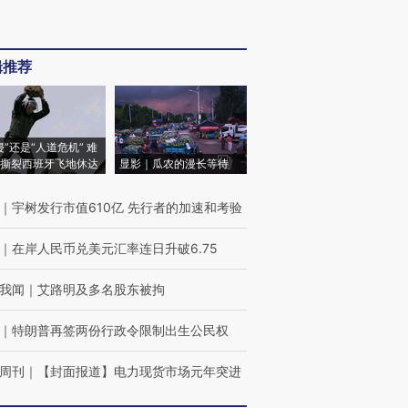
辑推荐
侵”还是“人道危机” 难
撕裂西班牙飞地休达
显影｜瓜农的漫长等待
｜
宇树发行市值610亿 先行者的加速和考验
｜
在岸人民币兑美元汇率连日升破6.75
我闻
｜
艾路明及多名股东被拘
｜
特朗普再签两份行政令限制出生公民权
周刊
｜
【封面报道】电力现货市场元年突进