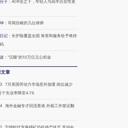
分子
：
AI冲击之下，年轻人与高学历女性更
进第四届链博
【商旅对话】华住集团
技“链”接产
【特别呈现】寻找100种
CFO：不靠规模取胜，华
【特别呈
有意思的生活方式·第三对
住三大增长引擎是什么？
有意思的
坤
：
耳闻目睹的几位律师
日记
：
长护险覆盖全国 筹资和服务给予将持
码
波
：
“沉睡”的10万亿元公积金
新文章
43
7月美国劳动力市场意外放缓 岗位减少
3万个失业率降至4.1%
14
海外金融专才回流香港 外籍工作签证翻
2
宁德时代宜春锂矿仍处停产状态 其动向