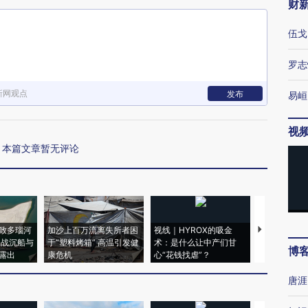
财
伍戈
罗志
新网观点
发布
易峘
视
本篇文章暂无评论
致多瑙河
加沙上百万流离失所者困
视线｜HYROX的吸金
马航飞行员
二战沉船与
于“塑料烤箱” 高温引发健
术：是什么让中产们甘
粒摇头丸 尿
博
露出
康危机
心“花钱找虐”？
毒品
唐涯