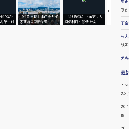
知识
受伤
【推广】走
找100种
【特别呈现】澳门全力探
【特别呈现】《东莞，人
会，让数智科
式·第一对
索葡语国家新渠道
间便利店》倾情上线
业
丁金
村夫
续加
吴晓
最
21:
2.
20:
倍
20:1