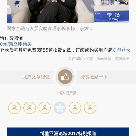
国家金融与发展实验室理事长李扬。东方ic
请付费阅读
0
元/篇
立即购买
登录后每月可免费阅读
5
篇收费文章，订阅或购买用户请
立即登录
责任编辑：贺信 | 版面编辑：陈华懿子
此篇文章很值
赞赏激励一下
6
人已赞赏
博鳌亚洲论坛2017特别报道