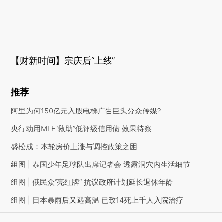
【财新时间】宗庆后“上线”
推荐
阿里为何150亿元入股电梯广告巨头分众传媒?
央行动用MLF“救助”低评级信用债 效果待察
盛松成：本轮房价上涨与调控政策之困
组图 | 泰国少年足球队出席记者会 透露洞穴内生活细节
组图 | 俄民众“亮红牌” 抗议政府计划延长退休年龄
组图 | 日本暴雨后又遇高温 已致14死上千人入院治疗