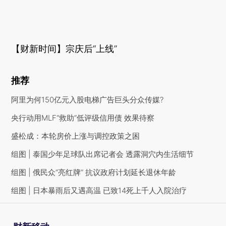
【财新时间】宗庆后“上线”
推荐
阿里为何150亿元入股电梯广告巨头分众传媒?
央行动用MLF“救助”低评级信用债 效果待察
盛松成：本轮房价上涨与调控政策之困
组图 | 泰国少年足球队出席记者会 透露洞穴内生活细节
组图 | 俄民众“亮红牌” 抗议政府计划延长退休年龄
组图 | 日本暴雨后又遇高温 已致14死上千人入院治疗