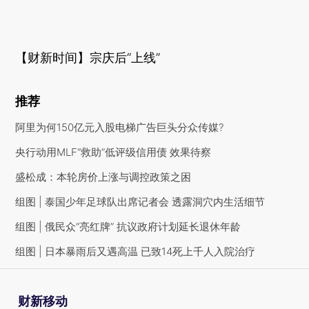
【财新时间】宗庆后“上线”
推荐
阿里为何150亿元入股电梯广告巨头分众传媒?
央行动用MLF“救助”低评级信用债 效果待察
盛松成：本轮房价上涨与调控政策之困
组图 | 泰国少年足球队出席记者会 透露洞穴内生活细节
组图 | 俄民众“亮红牌” 抗议政府计划延长退休年龄
组图 | 日本暴雨后又遇高温 已致14死上千人入院治疗
财新移动